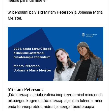
heaolu parandamisele.
Stipendiumi pälvisid Miriam Peterson ja Johanna Maria
Meister.
Miriam Peterson:
„Füsioteraapia eriala valima inspireeris mind minu enda
pikaaegne kogemus füsioteraapiaga, mis tulenes minu
enda terviseprobleemidest ja seega füsioteraapia