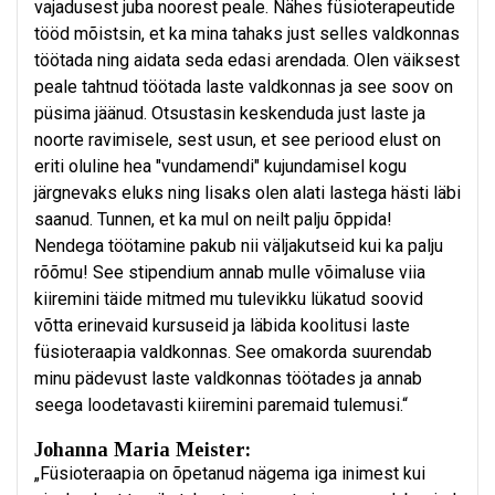
vajadusest juba noorest peale. Nähes füsioterapeutide
tööd mõistsin, et ka mina tahaks just selles valdkonnas
töötada ning aidata seda edasi arendada. Olen väiksest
peale tahtnud töötada laste valdkonnas ja see soov on
püsima jäänud. Otsustasin keskenduda just laste ja
noorte ravimisele, sest usun, et see periood elust on
eriti oluline hea "vundamendi" kujundamisel kogu
järgnevaks eluks ning lisaks olen alati lastega hästi läbi
saanud. Tunnen, et ka mul on neilt palju õppida!
Nendega töötamine pakub nii väljakutseid kui ka palju
rõõmu! See stipendium annab mulle võimaluse viia
kiiremini täide mitmed mu tulevikku lükatud soovid
võtta erinevaid kursuseid ja läbida koolitusi laste
füsioteraapia valdkonnas. See omakorda suurendab
minu pädevust laste valdkonnas töötades ja annab
seega loodetavasti kiiremini paremaid tulemusi.“
Johanna Maria Meister:
„Füsioteraapia on õpetanud nägema iga inimest kui