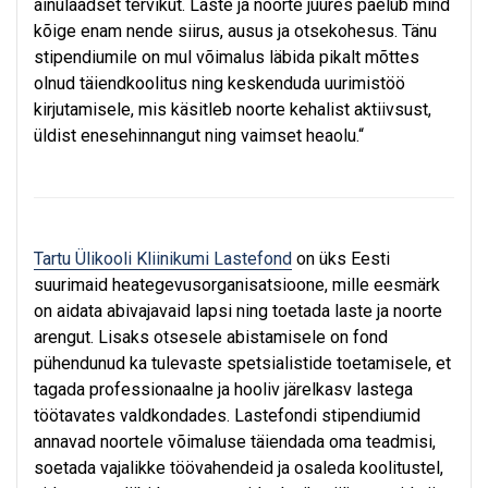
ainulaadset tervikut. Laste ja noorte juures paelub mind
kõige enam nende siirus, ausus ja otsekohesus. Tänu
stipendiumile on mul võimalus läbida pikalt mõttes
olnud täiendkoolitus ning keskenduda uurimistöö
kirjutamisele, mis käsitleb noorte kehalist aktiivsust,
üldist enesehinnangut ning vaimset heaolu.“
Tartu Ülikooli Kliinikumi Lastefond
on üks Eesti
suurimaid heategevusorganisatsioone, mille eesmärk
on aidata abivajavaid lapsi ning toetada laste ja noorte
arengut. Lisaks otsesele abistamisele on fond
pühendunud ka tulevaste spetsialistide toetamisele, et
tagada professionaalne ja hooliv järelkasv lastega
töötavates valdkondades. Lastefondi stipendiumid
annavad noortele võimaluse täiendada oma teadmisi,
soetada vajalikke töövahendeid ja osaleda koolitustel,