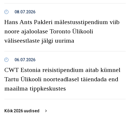
08.07.2026
Hans Ants Pakleri mälestusstipendium viib
noore ajaloolase Toronto Ülikooli
väliseestlaste jälgi uurima
06.07.2026
CWT Estonia reisistipendium aitab kümnel
Tartu Ülikooli noorteadlasel täiendada end
maailma tippkeskustes
Kõik
2026
uudised