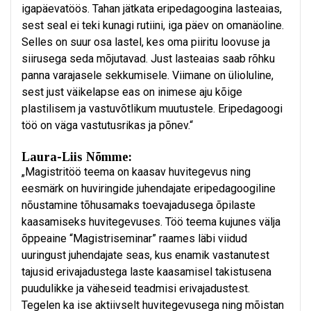
igapäevatöös. Tahan jätkata eripedagoogina lasteaias,
sest seal ei teki kunagi rutiini, iga päev on omanäoline.
Selles on suur osa lastel, kes oma piiritu loovuse ja
siirusega seda mõjutavad. Just lasteaias saab rõhku
panna varajasele sekkumisele. Viimane on ülioluline,
sest just väikelapse eas on inimese aju kõige
plastilisem ja vastuvõtlikum muutustele. Eripedagoogi
töö on väga vastutusrikas ja põnev.“
Laura-Liis Nõmme:
„Magistritöö teema on kaasav huvitegevus ning
eesmärk on huviringide juhendajate eripedagoogiline
nõustamine tõhusamaks toevajadusega õpilaste
kaasamiseks huvitegevuses. Töö teema kujunes välja
õppeaine “Magistriseminar” raames läbi viidud
uuringust juhendajate seas, kus enamik vastanutest
tajusid erivajadustega laste kaasamisel takistusena
puudulikke ja väheseid teadmisi erivajadustest.
Tegelen ka ise aktiivselt huvitegevusega ning mõistan