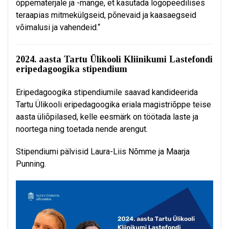
õppematerjale ja -mänge, et kasutada logopeedilises
teraapias mitmekülgseid, põnevaid ja kaasaegseid
võimalusi ja vahendeid.“
2024. aasta Tartu Ülikooli Kliinikumi Lastefondi
eripedagoogika stipendium
Eripedagoogika stipendiumile saavad kandideerida
Tartu Ülikooli eripedagoogika eriala magistriõppe teise
aasta üliõpilased, kelle eesmärk on töötada laste ja
noortega ning toetada nende arengut.
Stipendiumi pälvisid Laura-Liis Nõmme ja Maarja
Punning.