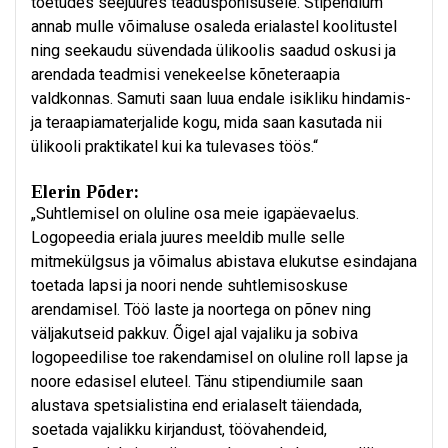
toetudes seejuures teaduspõhisusele. Stipendium
annab mulle võimaluse osaleda erialastel koolitustel
ning seekaudu süvendada ülikoolis saadud oskusi ja
arendada teadmisi venekeelse kõneteraapia
valdkonnas. Samuti saan luua endale isikliku hindamis-
ja teraapiamaterjalide kogu, mida saan kasutada nii
ülikooli praktikatel kui ka tulevases töös.“
Elerin Põder:
„Suhtlemisel on oluline osa meie igapäevaelus.
Logopeedia eriala juures meeldib mulle selle
mitmekülgsus ja võimalus abistava elukutse esindajana
toetada lapsi ja noori nende suhtlemisoskuse
arendamisel. Töö laste ja noortega on põnev ning
väljakutseid pakkuv. Õigel ajal vajaliku ja sobiva
logopeedilise toe rakendamisel on oluline roll lapse ja
noore edasisel eluteel. Tänu stipendiumile saan
alustava spetsialistina end erialaselt täiendada,
soetada vajalikku kirjandust, töövahendeid,