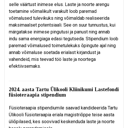
selle väärtust inimese elus. Laste ja noorte arengu
toetamine võimalikult varakult loob paremad
võimalused tulevikuks ning võimaldab realiseerida
maksimaalset potentsiaali. See on suur tunnustus, kui
märgatakse inimese pingutusi ja panust ning annab
indu sama energiaga edasi tegutseda. Stipendium loob
paremad võimalused toimetulekuks õpingute ajal ning
annab võimaluse soetada erialast kirjandust ja
vahendeid, mis teevad töö laste ja noortega
efektiivsemaks.
2024. aasta Tartu Ülikooli Kliinikumi Lastefondi
füsioteraapia stipendium
Füsioteraapia stipendiumile saavad kandideerida Tartu
Ülikooli füsioteraapia eriala magistriõppe teise aasta
üliõpilased, kes soovivad keskenduda laste ja noorte