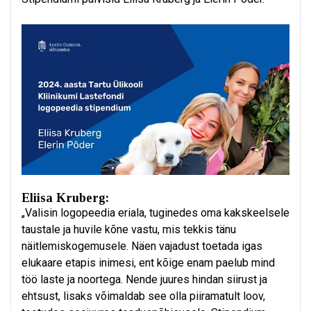
Eliisa Kruberg:
„Valisin logopeedia eriala, tuginedes oma kakskeelsele
taustale ja huvile kõne vastu, mis tekkis tänu
näitlemiskogemusele. Näen vajadust toetada igas
elukaare etapis inimesi, ent kõige enam paelub mind
töö laste ja noortega. Nende juures hindan siirust ja
ehtsust, lisaks võimaldab see olla piiramatult loov,