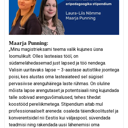
Maarja Punning:
„Minu magistrieksami teema valik kujunes üsna
loomulikult. Olles lasteaias tööl, on
südamelähedasemad just lapsed ja töö nendega.
Valisin uuritavaks lapse – 3-aastase autistlike joontega
poisi, kes alustas oma lasteaiateed sel sügisel
pervasiivse arenguhäirega laste rühmas. On oluline
mõista lapse arengutaset ja potentsiaali ning kujundada
talle sobivad arenguvõimalused, tehes tihedat
koostööd pereliikmetega. Stipendium aitab mul
professionaalselt areneda: osaleda täiendkoolitustel ja
konverentsidel nii Eestis kui väljaspool; süvendada
teadmisi ning rakendada uusi lähenemisi oma