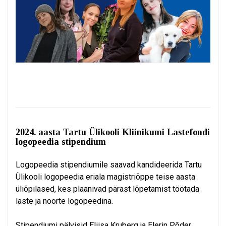
2024. aasta Tartu Ülikooli Kliinikumi Lastefondi
logopeedia stipendium
Logopeedia stipendiumile saavad kandideerida Tartu
Ülikooli logopeedia eriala magistriõppe teise aasta
üliõpilased, kes plaanivad pärast lõpetamist töötada
laste ja noorte logopeedina.
Stipendiumi pälvisid Eliisa Kruberg ja Elerin Põder.