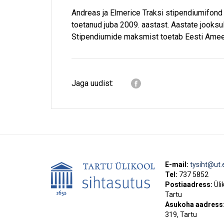
Andreas ja Elmerice Traksi stipendiumifond o
toetanud juba 2009. aastast. Aastate jooksu
Stipendiumide maksmist toetab Eesti Amee
Jaga uudist:
E-mail:
tysiht@ut.
Tel:
737 5852
Postiaadress:
Üli
Tartu
Asukoha aadress
319, Tartu