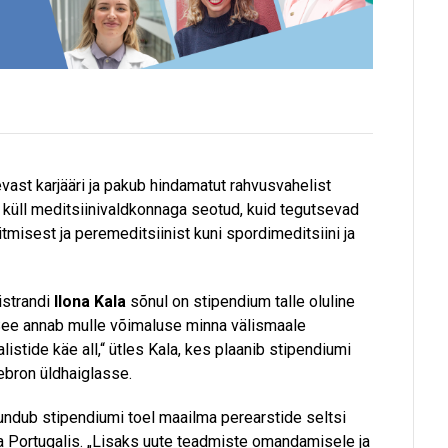
vast karjääri ja pakub hindamatut rahvusvahelist
küll meditsiinivaldkonnaga seotud, kuid tegutsevad
tmisest ja peremeditsiinist kuni spordimeditsiini ja
istrandi
Ilona Kala
sõnul on stipendium talle oluline
 „See annab mulle võimaluse minna välismaale
istide käe all,“ ütles Kala, kes plaanib stipendiumi
ebron üldhaiglasse.
ndub stipendiumi toel maailma perearstide seltsi
 Portugalis. „Lisaks uute teadmiste omandamisele ja