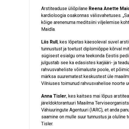
Arstiteaduse üliõpilane
Reena Anette Mai
kardioloogia osakonnas välisvahetuses. „Sa
kõige arenenuma meditsiini viljelemise koht,
Maidla.
Liis Rull
, kes lõpetas käesoleval suvel ars
tunnustust ja toetust diplomiõppe kõrval mi
sügisest esialgu oma teekonda Eestis pediaa
julgustab see ka edasistes karjääri- ja te
rahvusvaheliste võimaluste poole, et põimi
märksa suurematest keskustest üle maailma
Vilniuses toimunud rahvusvahelise noorte u
Anna Tisler
, kes kaitses mai lõpus arstite
järeldoktorantuuri Maailma Terviseorganis
Vähiuuringute Agentuuri (IARC), et anda pa
saamine on mulle suur tunnustus ja oluline t
Tisler.