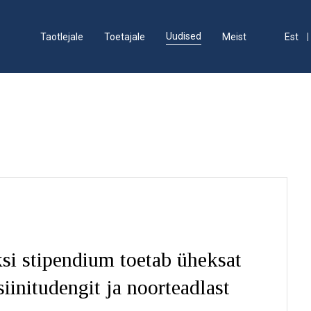
Uudised
Taotlejale
Toetajale
Meist
Est
si stipendium toetab üheksat
iinitudengit ja noorteadlast