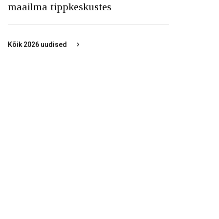
maailma tippkeskustes
Kõik
2026
uudised