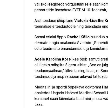
väliskolleegidega võrgustumisele saan korr
perearstide ühenduse EYFDM 10. foorumit, m
Arstiteaduse üliõpilane
Victoria-Lisethe Kr
teemalisele teadustööle ning täiendada end 
Samal erialal õppiv
Rachel Kõllo
suundub sti
dermatoloogia osakonda Šveitsis. „Stipend
uute teadmiste omandamisele ja kinnistamise
Adele Karolina Kõre
, kes õpib samuti ars
oluliseks märgiks õigest sihist. „See on ju
teadusmaailmas,“ ütles ta ning lisas, et S
teadmised ja inspiratsioon aitavad tal teadu
Meditsiini ja spordi õppekava doktorant
Han
osaledes Ungaris Harvard Medical Schooli kl
kursusel saan täiendada teadmisi ja luua vä
Laas.