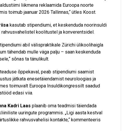
aldustiimi liikmena reklaamida Euroopa noorte
is toimub jaanuar 2026 Tallinnas,“ ütles Koost.
iisa
kasutab stipendiumi, et keskenduda noorinsuldi
rahvusvahelistel koolitustel ja konverentsidel.
pendiumi abil välispraktikale Zürichi ülikoolihaigla
ium tähendab mulle väga palju – saan keskenduda
le,“ sõnas ta tänulikult.
titeaduse õppekaval, peab stipendiumi saamist
lgustus jätkata enesetäiendamist neuroloogias ja
oomes toimuvalt Euroopa Insuldikongressilt saadud
stööd edasi viia.
na Kadri Laas
plaanib oma teadmisi täiendada
iiniliste uuringute programmis. „Ligi aasta kestval
ärtuslikke rahvusvahelisi kontakte,“ kommenteeris