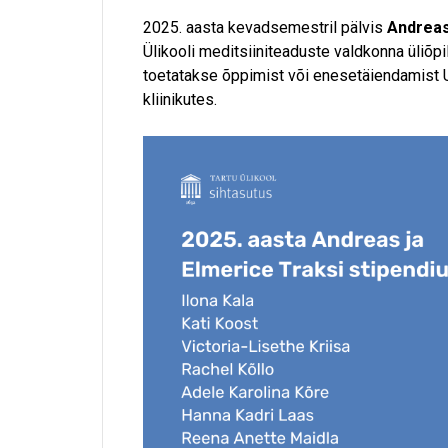
2025. aasta kevadsemestril pälvis
Andreas
Ülikooli meditsiiniteaduste valdkonna üliõpil
toetatakse õppimist või enesetäiendamist 
kliinikutes.