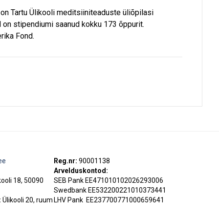
n Tartu Ülikooli meditsiiniteaduste üliõpilasi
l on stipendiumi saanud kokku 173 õppurit.
rika Fond.
ee
Reg.nr:
90001138
Arvelduskontod:
kooli 18, 50090
SEB Pank EE471010102026293006
Swedbank EE532200221010373441
:
Ülikooli 20, ruum
LHV Pank
EE237700771000659641