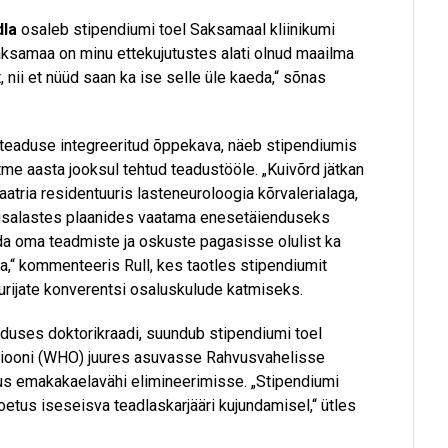
dla
osaleb stipendiumi toel Saksamaal kliinikumi
ksamaa on minu ettekujutustes alati olnud maailma
 nii et nüüd saan ka ise selle üle kaeda,“ sõnas
titeaduse integreeritud õppekava, näeb stipendiumis
tme aasta jooksul tehtud teadustööle. „Kuivõrd jätkan
tria residentuuris lasteneuroloogia kõrvalerialaga,
adusalastes plaanides vaatama enesetäienduseks
da oma teadmiste ja oskuste pagasisse olulist ka
,“ kommenteeris Rull, kes taotles stipendiumit
urijate konverentsi osaluskulude katmiseks.
aduses doktorikraadi, suundub stipendiumi toel
tsiooni (WHO) juures asuvasse Rahvusvahelisse
nus emakakaelavähi elimineerimisse. „Stipendiumi
oetus iseseisva teadlaskarjääri kujundamisel,“ ütles