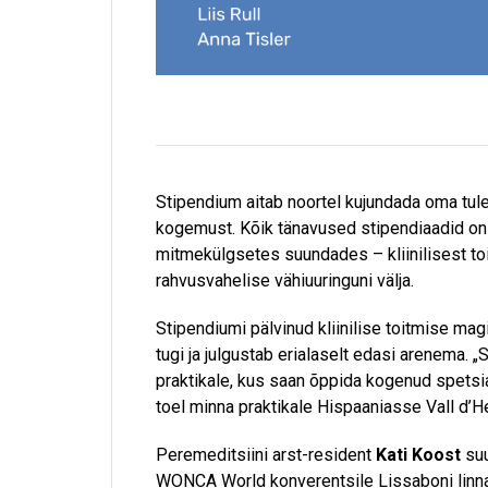
Stipendium aitab noortel kujundada oma tule
kogemust. Kõik tänavused stipendiaadid on 
mitmekülgsetes suundades – kliinilisest toi
rahvusvahelise vähiuuringuni välja.
Stipendiumi pälvinud kliinilise toitmise mag
tugi ja julgustab erialaselt edasi arenema.
praktikale, kus saan õppida kogenud spetsial
toel minna praktikale Hispaaniasse Vall d’H
Peremeditsiini arst-resident
Kati Koost
suu
WONCA World konverentsile Lissaboni linna