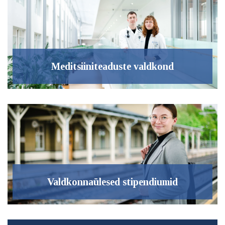
Meditsiiniteaduste valdkond
Valdkonnaülesed stipendiumid