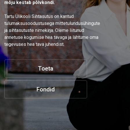
mõju kestab põlvkondi.
Tartu Ülikooli Sihtasutus on kantud
tulumaksusoodustusega mittetulundusühingute
ja sihtasutuste nimekirja. Oleme liitunud
annetuse kogumise hea tavaga ja lähtume oma
tegevuses hea tava juhendist.
Toeta
Fondid