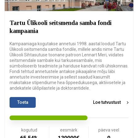
Tartu Ülikooli seitsmenda samba fondi
kampaania
Kampaaniaga kogutakse annetusi 1998. aastal loodud Tartu
Ülikooli seitsmenda samba fondile, millele andis nime Tartu
Ülikooli Sihtasutuse toonane patroon Lennart Meri, viidates
seitsmendale sambale kui tarkusesambale, mis
sümboliseerib teadmiste ja hariduse kandvat rolli ühiskonnas.
Fondi tehtud annetustele antakse pikaajaline mõju läbi
annetuste investeerimise ja sellest saadud kasumilt
makstakse stipendiume hea õppeedukusega, aktiivsetele ja
andekatele üliõpilastele ja doktorantidele.
Toeta
Loe tutvustust
kogutud
eesmärk
päeva veel
65.54%
130000€
0