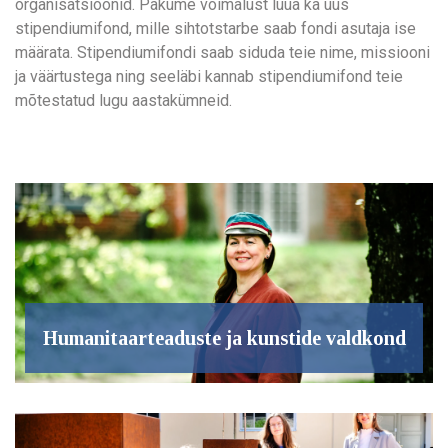
organisatsioonid. Pakume võimalust luua ka uus
stipendiumifond, mille sihtotstarbe saab fondi asutaja ise
määrata. Stipendiumifondi saab siduda teie nime, missiooni
ja väärtustega ning seeläbi kannab stipendiumifond teie
mõtestatud lugu aastakümneid.
Humanitaarteaduste ja kunstide valdkond