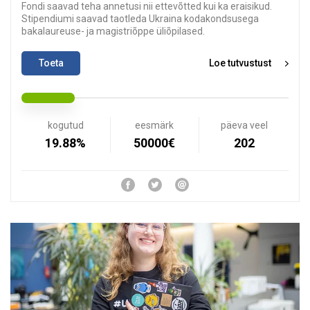
Fondi saavad teha annetusi nii ettevõtted kui ka eraisikud.
Stipendiumi saavad taotleda Ukraina kodakondsusega
bakalaureuse- ja magistriõppe üliõpilased.
Toeta
Loe tutvustust
kogutud
eesmärk
päeva veel
19.88%
50000€
202