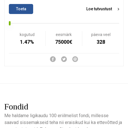
Toeta
Loe tutvustust
kogutud
eesmärk
päeva veel
1.47%
75000€
328
Fondid
Me haldame ligikaudu 100 eriilmelist fondi, millesse
saavad sissemakseid teha nii eraisikud kui ka ettevõtted ja