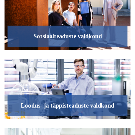
Sotsiaalteaduste valdkond
Loodus- ja täppisteaduste valdkond