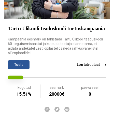
Tartu Ülikooli teaduskooli toetuskampaania
Kampaania eesmärk on tähistada Tartu Ülikooli teaduskooli
60. tegutsemisaastat ja kutsuda toetajaid annetama, et
aidata andekatel Eesti õpilastel osaleda rahvusvahelistel
olümpiaadidel.
Toeta
Loe tutvustust
kogutud
eesmärk
päeva veel
15.51%
20000€
0