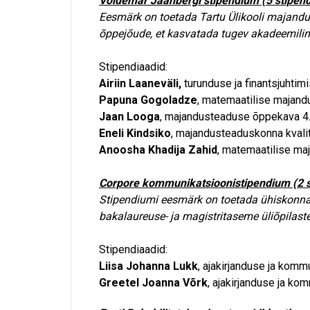
Voldemar Jaanbergi stipendium (5 stipen
Eesmärk on toetada Tartu Ülikooli majandu
õppejõude, et kasvatada tugev akadeemilin
Stipendiaadid:
Airiin Laaneväli,
turunduse ja finantsjuhtim
Papuna Gogoladze
, matemaatilise majand
Jaan Looga
, majandusteaduse õppekava 4.
Eneli Kindsiko
, majandusteaduskonna kvalit
Anoosha Khadija Zahid
, matemaatilise ma
Corpore kommunikatsioonistipendium (2 s
Stipendiumi eesmärk on toetada ühiskonna
bakalaureuse- ja magistritaseme üliõpilast
Stipendiaadid:
Liisa Johanna Lukk
, ajakirjanduse ja komm
Greetel Joanna Võrk
, ajakirjanduse ja ko