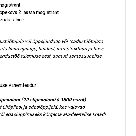
magistrant
õppekava 2. aasta magistrant
a üliõpilane
stöötajale või õppejõudude või teadustöötajate
u linna ajalugu, haldust, infrastruktuuri ja huve
arendustöö tulemuse eest, samuti samasuunalise
eaduse vanemteadur
stipendium (12 stipendiumi á 1500 eurot)
üliõpilasi ja edasiõppijaid, kes vajavad
või edasiõppimiseks kõrgema akadeemilise kraadi