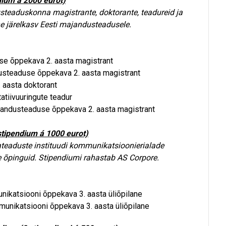
dium á 2000 eurot)
steaduskonna magistrante, doktorante, teadureid ja
e järelkasv Eesti majandusteadusele.
ise õppekava 2. aasta magistrant
usteaduse õppekava 2. aasta magistrant
 aasta doktorant
atiivuuringute teadur
jandusteaduse õppekava 2. aasta magistrant
tipendium á 1000 eurot)
teaduste instituudi kommunikatsioonierialade
e õpinguid. Stipendiumi rahastab AS Corpore.
unikatsiooni õppekava 3. aasta üliõpilane
mmunikatsiooni õppekava 3. aasta üliõpilane