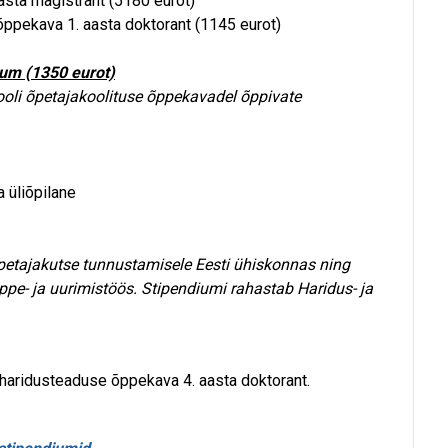
asta magistrant (5180 eurot)
 õppekava 1. aasta doktorant (1145 eurot)
ium (1350 eurot)
ooli õpetajakoolituse õppekavadel õppivate
a üliõpilane
etajakutse tunnustamisele Eesti ühiskonnas ning
ppe- ja uurimistöös. Stipendiumi rahastab Haridus- ja
 haridusteaduse õppekava 4. aasta doktorant.