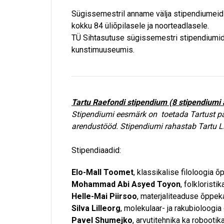
Sügissemestril anname välja stipendiumei
kokku 84 üliõpilasele ja noorteadlasele.
TÜ Sihtasutuse sügissemestri stipendiumid a
kunstimuuseumis.
Tartu Raefondi stipendium (8 stipendiumi 
Stipendiumi eesmärk on toetada Tartust päri
arendustööd. Stipendiumi rahastab Tartu L
Stipendiaadid:
Elo-Mall Toomet
, klassikalise filoloogia õ
Mohammad Abi Asyed Toyon
, folklorist
Helle-Mai Piirsoo
, materjaliteaduse õppek
Silva Lilleorg
, molekulaar- ja rakubioloogi
Pavel Shumejko
, arvutitehnika ka robooti