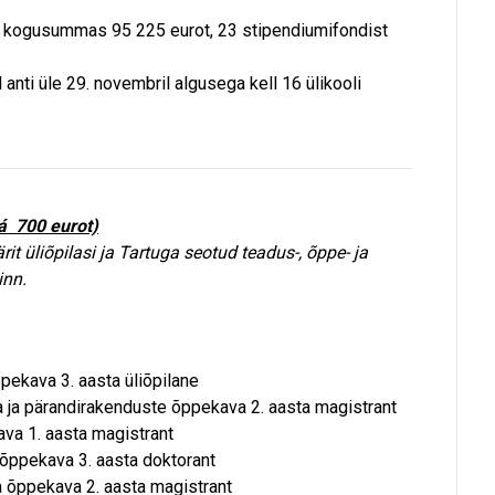
d kogusummas 95 225 eurot, 23 stipendiumifondist
nti üle 29. novembril algusega kell 16 ülikooli
á 700 eurot)
t üliõpilasi ja Tartuga seotud teadus-, õppe- ja
inn.
ppekava 3. aasta üliõpilane
ika ja pärandirakenduste õppekava 2. aasta magistrant
ava 1. aasta magistrant
a õppekava 3. aasta doktorant
ka õppekava 2. aasta magistrant