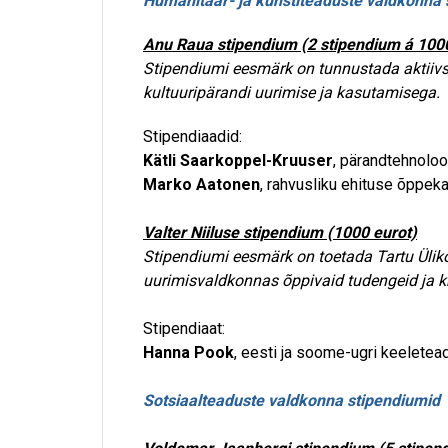
Humanitaar- ja kunstiteaduste valdkonna 
Anu Raua stipendium (2 stipendium á 1000
Stipendiumi eesmärk on tunnustada aktiivsei
kultuuripärandi uurimise ja kasutamisega.
Stipendiaadid:
Kätli Saarkoppel-Kruuser
, pärandtehnoloo
Marko Aatonen
, rahvusliku ehituse õppeka
Valter Niiluse stipendium (1000 eurot)
Stipendiumi eesmärk on toetada Tartu Üliko
uurimisvaldkonnas õppivaid tudengeid ja k
Stipendiaat:
Hanna Pook
, eesti ja soome-ugri keelete
Sotsiaalteaduste valdkonna stipendiumid