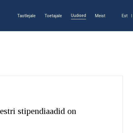
Uudised
Taotlejale
Toetajale
Meist
Est
stri stipendiaadid on