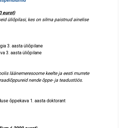
stipendiumid
 eurot)
d üliõpilasi, kes on silma paistnud ainelise
gia 3. aasta üliõpilane
va 3. aasta üliõpilane
olis läänemeresoome keelte ja eesti murrete
raadiõppureid nende õppe- ja teadustöös.
aduse õppekava 1. aasta doktorant