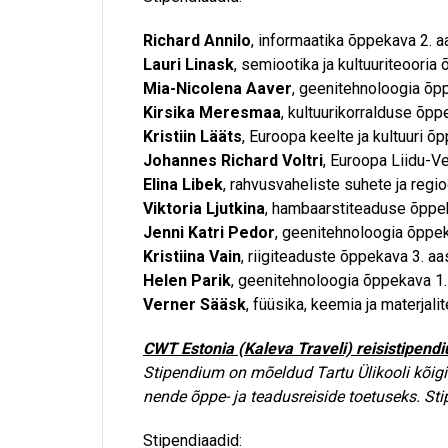
Richard Annilo
, informaatika õppekava 2. a
Lauri Linask
, semiootika ja kultuuriteooria
Mia-Nicolena Aaver
, geenitehnoloogia õpp
Kirsika Meresmaa
, kultuurikorralduse õpp
Kristiin Lääts
, Euroopa keelte ja kultuuri õ
Johannes Richard Voltri
, Euroopa Liidu-V
Elina Libek
, rahvusvaheliste suhete ja regi
Viktoria Ljutkina
, hambaarstiteaduse õppek
Jenni Katri Pedor
, geenitehnoloogia õppek
Kristiina Vain
, riigiteaduste õppekava 3. aa
Helen Parik
, geenitehnoloogia õppekava 1.
Verner Sääsk
, füüsika, keemia ja materjal
CWT Estonia (Kaleva Traveli) reisistipend
Stipendium on mõeldud Tartu Ülikooli kõigi
nende õppe- ja teadusreiside toetuseks. S
Stipendiaadid: