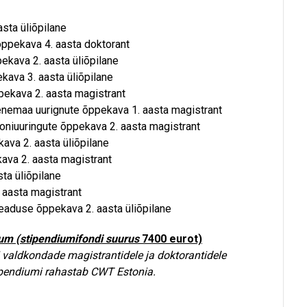
asta üliõpilane
 õppekava 4. aasta doktorant
ekava 2. aasta üliõpilane
ekava 3. aasta üliõpilane
ppekava 2. aasta magistrant
enemaa uurignute õppekava 1. aasta magistrant
ooniuuringute õppekava 2. aasta magistrant
ava 2. aasta üliõpilane
ava 2. aasta magistrant
sta üliõpilane
 aasta magistrant
iteaduse õppekava 2. aasta üliõpilane
ium (stipendiumifondi suurus
7400 eurot)
 valdkondade magistrantidele ja doktorantidele
tipendiumi rahastab CWT Estonia.