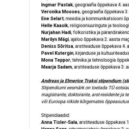
Ingmar Pastak
, geograafia õppekava 4. aa
Veronika Mooses
, geograafia õppekava 3.
Ene Selart
, meedia ja kommunikatsiooni õp
Helle Kaasik
, religiooniuuringute ja teoloo
Nurjahan Hadi
, folkoristika ja pärandirake
Marilyn Mägi
, ajaloo õppekava 2. aasta mag
Deniss Sõritsa
, arstiteaduse õppekava 4. 
Pavel Kutergin
, kirjanduse ja kultuuritead
Mona Teppor
, tehnika ja tehnoloogia õppe
Maarja Sadam
, arstiteaduse õppekava 3. a
Andreas ja Elmerice Traksi stipendium (st
Stipendiumi eesmärk on toetada TÜ sotsiaa
magistrante, doktorante, arst-residente ja
või Euroopa riikide kõrgemates õppeasutus
Stipendiaadid:
Anna Tisler-Sala
, arstiteaduse õppekava 1