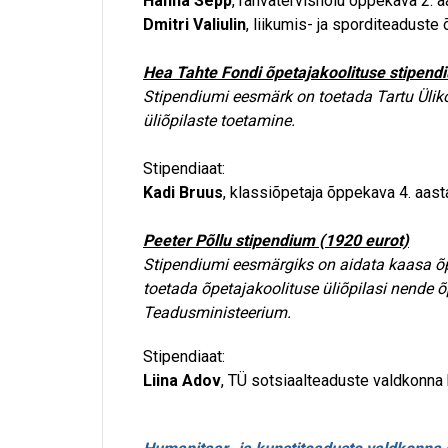
Hanna Sepp
, rahvatervishoiu õppekava 2. a
Dmitri Valiulin
, liikumis- ja sporditeaduste
Hea Tahte Fondi õpetajakoolituse stipend
Stipendiumi eesmärk on toetada Tartu Ülik
üliõpilaste toetamine.
Stipendiaat:
Kadi Bruus
, klassiõpetaja õppekava 4. aast
Peeter Põllu stipendium (1920 eurot)
Stipendiumi
eesmärgiks on aidata kaasa õp
toetada õpetajakoolituse üliõpilasi nende õ
Teadusministeerium.
Stipendiaat:
Liina Adov
, TÜ sotsiaalteaduste valdkonna