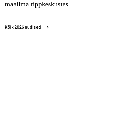
maailma tippkeskustes
Kõik
2026
uudised