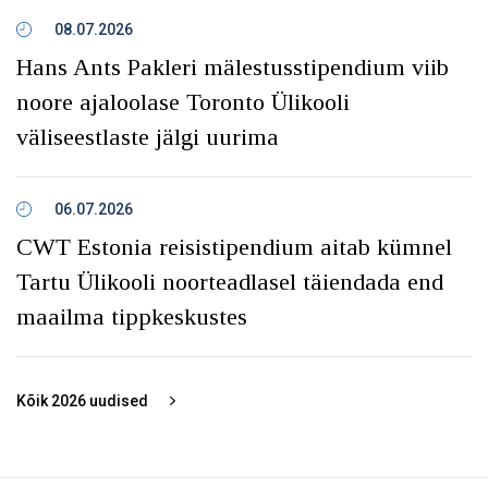
08.07.2026
Hans Ants Pakleri mälestusstipendium viib
noore ajaloolase Toronto Ülikooli
väliseestlaste jälgi uurima
06.07.2026
CWT Estonia reisistipendium aitab kümnel
Tartu Ülikooli noorteadlasel täiendada end
maailma tippkeskustes
Kõik
2026
uudised