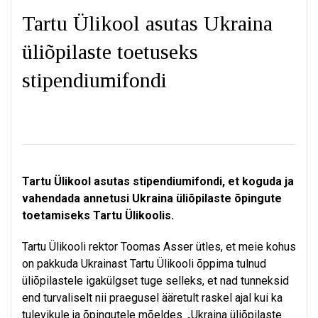
Tartu Ülikool asutas Ukraina
üliõpilaste toetuseks
stipendiumifondi
Tartu Ülikool asutas stipendiumifondi,
et koguda ja
vahendada annetusi Ukraina üliõpilaste õpingute
toetamiseks Tartu Ülikoolis.
Tartu Ülikooli rektor Toomas Asser ütles, et meie kohus
on pakkuda Ukrainast Tartu Ülikooli õppima tulnud
üliõpilastele igakülgset tuge selleks, et nad tunneksid
end turvaliselt nii praegusel ääretult raskel ajal kui ka
tulevikule ja õpingutele mõeldes. „Ukraina üliõpilaste