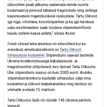
ülikoolitee peab jätkuma vaatamata nende noorte
kodumaad ja peresid tabanud tragöödiale ning sellega
kaasnevatele majanduslikele raskustele. Tartu Ülikooli
iga liige, vilistlane, koostööpartner ja ka iga hariduse
usku eestimaalane saab loodava stipendiumifondi
kaudu sellele kaasa aidata,“ sõnas Asser.
Fondi võivad teha annetusi nii ettevõtted kui ka
eraisikud, annetuskeskkond on
Tartu Ülikooli
Sihtasutuse kodulehel
. Stipendiumi saavad taotleda
Ukraina kodakondsusega bakalaureuse- ja
magistriastme üliõpilased, kes õpivad Tartu Ülikoolis.
Ühe stipendiumi suurus on kuni 2000 eurot. Avaliku
stipendiumikonkursi kuulutab sihtasutus välja oma
kodulehel ja ülikooli teabekanalites ning taotlusi on
võimalik esitada 15. märtsini.
Tartu Ülikoolis õpib või töötab 146 Ukraina päritolu
inimest.