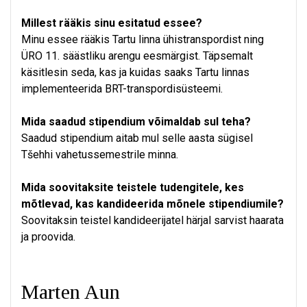
Millest rääkis sinu esitatud essee?
Minu essee rääkis Tartu linna ühistranspordist ning
ÜRO 11. säästliku arengu eesmärgist. Täpsemalt
käsitlesin seda, kas ja kuidas saaks Tartu linnas
implementeerida BRT-transpordisüsteemi.
Mida saadud stipendium võimaldab sul teha?
Saadud stipendium aitab mul selle aasta sügisel
Tšehhi vahetussemestrile minna.
Mida soovitaksite teistele tudengitele, kes
mõtlevad, kas kandideerida mõnele stipendiumile?
Soovitaksin teistel kandideerijatel härjal sarvist haarata
ja proovida.
Marten Aun