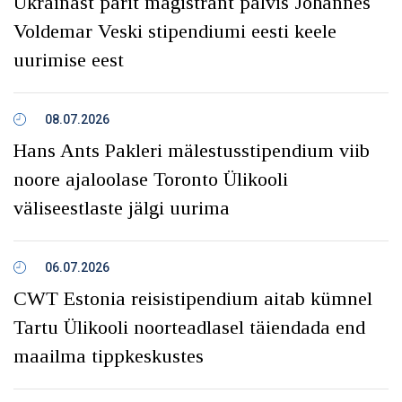
Ukrainast pärit magistrant pälvis Johannes
Voldemar Veski stipendiumi eesti keele
uurimise eest
08.07.2026
Hans Ants Pakleri mälestusstipendium viib
noore ajaloolase Toronto Ülikooli
väliseestlaste jälgi uurima
06.07.2026
CWT Estonia reisistipendium aitab kümnel
Tartu Ülikooli noorteadlasel täiendada end
maailma tippkeskustes