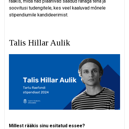
rääkis, mida nad plaanivad saadud rahaga teha ja
soovitusi tudengitele, kes veel kaaluvad mõnele
stipendiumile kandideerimist.
Talis Hillar Aulik
Millest rääkis sinu esitatud essee?