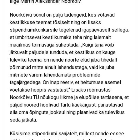
liige Martin Aleksander Noorkõiv.
Noorkõivu sõnul on palju tudengeid, kes võtavad
kestlikkuse teemat tõsiselt ning on lisaks
stipendiumikonkursile tegelenud igapäevaselt sellega,
et ümbritsevat kestlikumaks teha ning laiemalt
maailmas toimuvaga suhestuda. „Kuigi täna võib
jätkuvalt paljudele tunduda, et kestlikus on kauge
tuleviku teema, on nende noorte elud juba tihedalt
põimunud mitte ainult lahendustega, vaid ka juba
mitmete varem lahendamata probleemide
tagajärgedega. On inspireeriv, et heitumuse asemel
võetakse hoopis vastutust.“ Lisaks rõõmustas
Noorkõivu TÜ nõukogu liikme ja elupõlise tartlasena, et
paljud noored hoolivad Tartu käekäigust, panustavad
siia oma õpingute jooksul ning plaanivad ka tulevikus
seda jätkata.
Küsisime stipendiumi saajatelt, millest nende essee