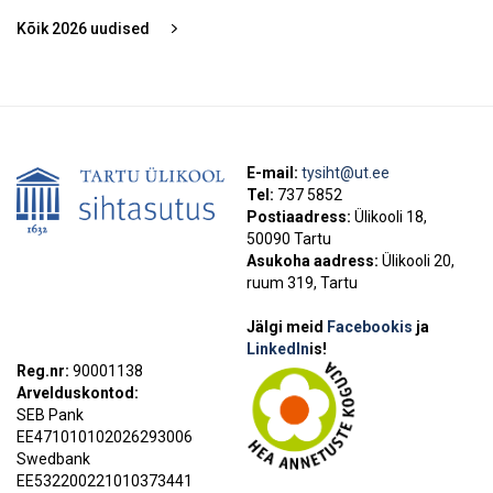
Kõik
2026
uudised
E-mail:
tysiht@ut.ee
Tel:
737 5852
Postiaadress:
Ülikooli 18,
50090 Tartu
Asukoha aadress:
Ülikooli 20,
ruum 319, Tartu
Jälgi meid
Facebookis
ja
LinkedIn
is!
Reg.nr:
90001138
Arvelduskontod:
SEB Pank
EE471010102026293006
Swedbank
EE532200221010373441