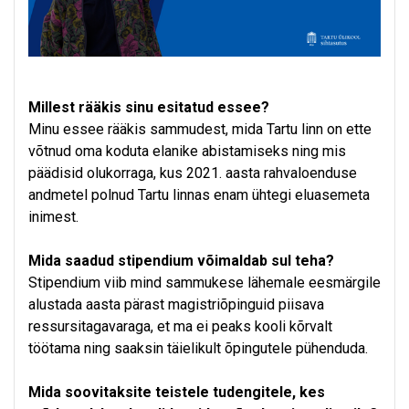
Millest rääkis sinu esitatud essee?
Minu essee rääkis sammudest, mida Tartu linn on ette
võtnud oma koduta elanike abistamiseks ning mis
päädisid olukorraga, kus 2021. aasta rahvaloenduse
andmetel polnud Tartu linnas enam ühtegi eluasemeta
inimest.
Mida saadud stipendium võimaldab sul teha?
Stipendium viib mind sammukese lähemale eesmärgile
alustada aasta pärast magistriõpinguid piisava
ressursitagavaraga, et ma ei peaks kooli kõrvalt
töötama ning saaksin täielikult õpingutele pühenduda.
Mida soovitaksite teistele tudengitele, kes