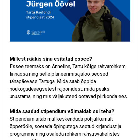
Millest rääkis sinu esitatud essee?
Essee teemaks on Annelinn, Tartu kõige rahvarohkem
linnaosa ning selle planeerimisajaloo seosed
tänapäevase Tartuga. Mida saab õppida
nõukogudeaegsetest rajoonidest, mida peaks
unustama, ning mis väljakutsed ootavad piirkonda ees.
Mida saadud stipendium võimaldab sul teha?
Stipendium aitab mul keskenduda põhjalikumalt
õppetööle, soetada õpingutega seotud kirjandust ja
programme ning osaleda rohkem rahvusvahelistes