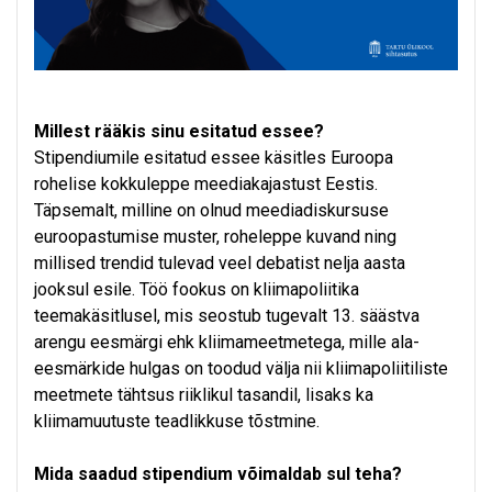
Millest rääkis sinu esitatud essee?
Stipendiumile esitatud essee käsitles Euroopa
rohelise kokkuleppe meediakajastust Eestis.
Täpsemalt, milline on olnud meediadiskursuse
euroopastumise muster, roheleppe kuvand ning
millised trendid tulevad veel debatist nelja aasta
jooksul esile. Töö fookus on kliimapoliitika
teemakäsitlusel, mis seostub tugevalt 13. säästva
arengu eesmärgi ehk kliimameetmetega, mille ala-
eesmärkide hulgas on toodud välja nii kliimapoliitiliste
meetmete tähtsus riiklikul tasandil, lisaks ka
kliimamuutuste teadlikkuse tõstmine.
Mida saadud stipendium võimaldab sul teha?