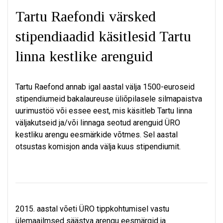
Tartu Raefondi värsked
stipendiaadid käsitlesid Tartu
linna kestlike arenguid
Tartu Raefond annab igal aastal välja 1500-euroseid
stipendiumeid bakalaureuse üliõpilasele silmapaistva
uurimustöö või essee eest, mis käsitleb Tartu linna
väljakutseid ja/või linnaga seotud arenguid ÜRO
kestliku arengu eesmärkide võtmes. Sel aastal
otsustas komisjon anda välja kuus stipendiumit.
2015. aastal võeti ÜRO tippkohtumisel vastu
ülemaailmsed säästva arengu eesmärgid ja