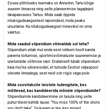
Essee põhiliseks teemaks on Annelinn, Tartu kõige
suurem linnaosa ning selle planeerimise tagajärjed
tänapäevases Tartus. Mida saab õppida
nõukogudeaegsetest rajoonidest, mida peaks
unustama. Ka nõukogudeaegsel minevikul on oma
väärtus.
Mida saadud stipendium võimaldab sul teha?
Stipendium aitab mul enda eest rohkem hoolt kanda
parema toitumise, sportimisvõimaluste suurenemise ja
unetundide võitmise näol. Erialaliselt lubab stipendium
käia mul ka välisreisidel, et tutvuda Eestist väljaspool
olevate linnadega, sest neid siin riigis väga pole.
Mida soovitaksite teistele tudengitele, kes
mõtlevad, kas kandideerida mõnele stipendiumile?
Stipendiumile kandideerimine on tasuta ning selle
puhul tõesti kehtib lause: “You miss 100% of the shots
you don’t take”. Sa kunagi ei tea, kes teised