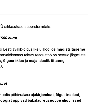
 TÜ sihtasutuse stipendiumitele:
1500 eurot
 Eesti avalik-õiguslike ülikoolide
magistritaseme
itaarvaldkonnas tehtav teadustöö on seotud järgmiste
, õigusriiklus ja majanduslik õitseng.
17
.
urot
ikoolis põhieralana
ajakirjandust, õigusteadust,
oloogiat õppivad bakalaureuseõppe üliõpilased