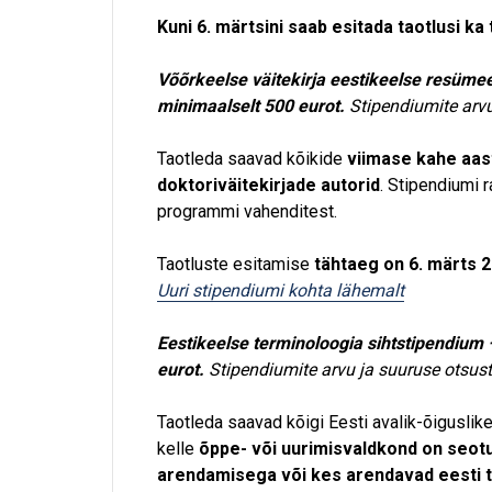
Kuni 6. märtsini saab esitada taotlusi 
Võõrkeelse väitekirja eestikeelse resüme
minimaalselt 500 eurot.
S
tipendiumite arv
Taotleda saavad kõikide
viimase kahe aas
doktoriväitekirjade autorid
. Stipendiumi 
programmi vahenditest.
Taotluste esitamise
tähtaeg on 6. märts 
Uuri stipendiumi kohta lähemalt
Eestikeelse terminoloogia sihtstipendium
eurot.
S
tipendiumite arvu ja suuruse otsus
Taotleda saavad kõigi Eesti avalik-õiguslike
kelle
õppe- või uurimisvaldkond on seotu
arendamisega või kes arendavad eesti t