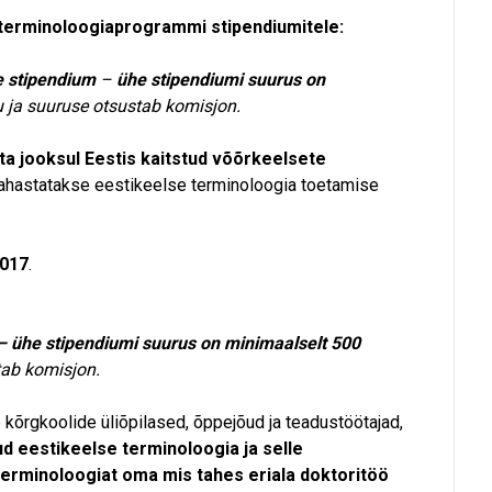
ka terminoloogiaprogrammi stipendiumitele:
e stipendium
–
ühe stipendiumi suurus on
u ja suuruse otsustab komisjon.
ta jooksul Eestis kaitstud võõrkeelsete
rahastatakse eestikeelse terminoloogia toetamise
2017
.
– ühe stipendiumi suurus on minimaalselt 500
tab komisjon.
 kõrgkoolide üliõpilased, õppejõud ja teadustöötajad,
d eestikeelse terminoloogia ja selle
erminoloogiat oma mis tahes eriala doktoritöö