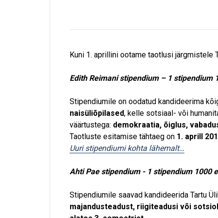
Kuni 1. aprillini ootame taotlusi järgmistele
Edith Reimani stipendium – 1 stipendium 
Stipendiumile on oodatud kandideerima kõigi
naisüliõpilased
, kelle sotsiaal- või human
väärtustega:
demokraatia, õiglus, vabadus
Taotluste esitamise tähtaeg on
1. aprill 20
Uuri stipendiumi kohta lähemalt…
Ahti Pae stipendium - 1 stipendium 1000 e
Stipendiumile saavad kandideerida Tartu Ül
majandusteadust, riigiteadusi või sotsi