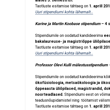
alates 3. semestrist
.
Taotluste esitamise tähtaeg on
1. aprill 20
Uuri stipendiumi kohta lähemalt…
Karine ja Martin Koobase stipendium
– 4 s
Stipendiumile on oodatud kandideerima
ees
bakalaureuse- ja magistriõppe üliõpilas
Taotluste esitamise tähtaeg on
1. aprill 20
Uuri stipendiumi kohta lähemalt…
Professor Olevi Kulli mälestusstipendium 
Stipendiumile on oodatud kandideerima kõiki
ökofüsioloogia, metsaökoloogia ja öko
õppeaasta üliõpilased, magistrandid, dok
noorteadlased.
Stipendiumi eest on võimal
teadusnõupidamistel ning töötamist välism
Taotluste esitamise tähtaeg on
1. aprill 20