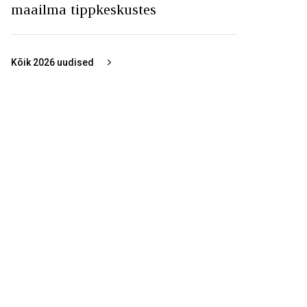
maailma tippkeskustes
Kõik
2026
uudised