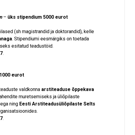
m
–
üks stipendium 5000 eurot
lased (sh magistrandid ja doktorandid), kelle
onnaga
. Stipendiumi eesmärgiks on toetada
seks esitatud teadustöid.
17
.
 1000 eurot
iteaduste valdkonna
arstiteaduse õppekava
ahendite muretsemiseks ja üliõpilaste
dega ning
Eesti Arstiteadusüliõpilaste Selts
ganisatsioonides.
17
.