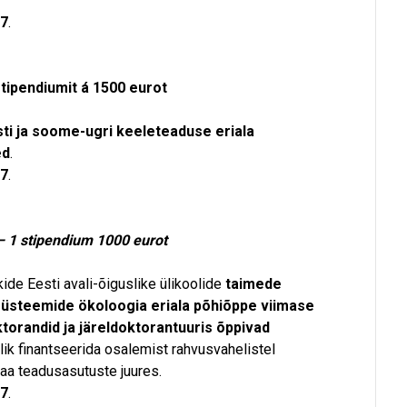
17
.
tipendiumit á 1500 eurot
ti ja soome-ugri keeleteaduse eriala
ed
.
17
.
– 1 stipendium 1000 eurot
de Eesti avali-õiguslike ülikoolide
taimede
süsteemide ökoloogia eriala põhiõppe viimase
torandid ja järeldoktorantuuris õppivad
ik finantseerida osalemist rahvusvahelistel
aa teadusasutuste juures.
17
.