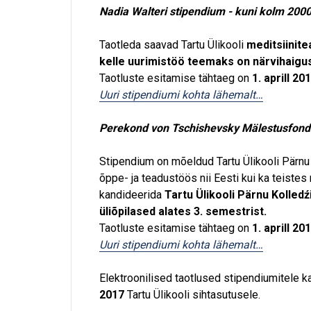
Nadia Walteri stipendium - kuni kolm 2000
Taotleda saavad Tartu Ülikooli
meditsiinit
kelle uurimistöö teemaks on närvihaigu
Taotluste esitamise tähtaeg on
1. aprill 20
Uuri stipendiumi kohta lähemalt…
Perekond von Tschishevsky Mälestusfond -
Stipendium on mõeldud Tartu Ülikooli Pärnu
õppe- ja teadustöös nii Eesti kui ka teiste
kandideerida
Tartu Ülikooli Pärnu Kolled
üliõpilased alates 3. semestrist.
Taotluste esitamise tähtaeg on
1. aprill 20
Uuri stipendiumi kohta lähemalt…
Elektroonilised taotlused stipendiumitele k
2017
Tartu Ülikooli sihtasutusele.