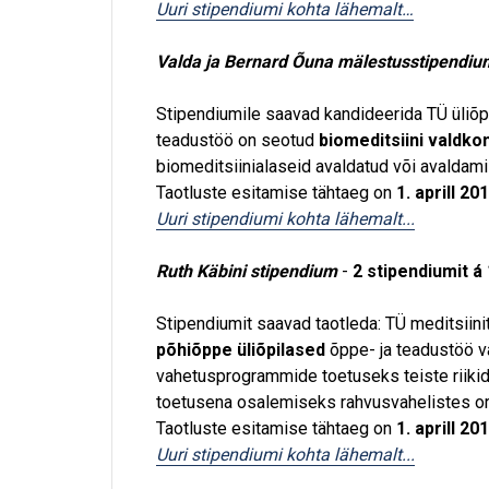
Uuri stipendiumi kohta lähemalt…
Valda ja Bernard Õuna mälestusstipendiu
Stipendiumile saavad kandideerida TÜ üliõpi
teadustöö on seotud
biomeditsiini valdk
biomeditsiinialaseid avaldatud või avaldami
Taotluste esitamise tähtaeg on
1. aprill 20
Uuri stipendiumi kohta lähemalt...
Ruth Käbini stipendium
-
2 stipendiumit á
Stipendiumit saavad taotleda: TÜ meditsiin
põhiõppe üliõpilased
õppe- ja teadustöö v
vahetusprogrammide toetuseks teiste riiki
toetusena osalemiseks rahvusvahelistes or
Taotluste esitamise tähtaeg on
1. aprill 20
Uuri stipendiumi kohta lähemalt...