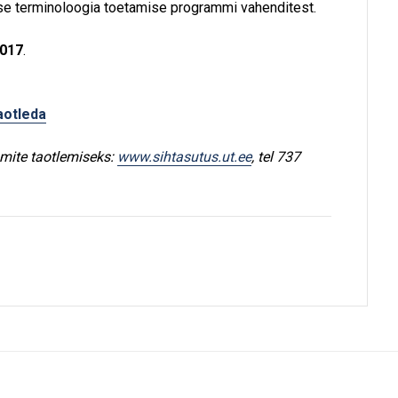
lse terminoloogia toetamise programmi vahenditest.
2017
.
aotleda
mite taotlemiseks:
www.sihtasutus.ut.ee
, tel 737