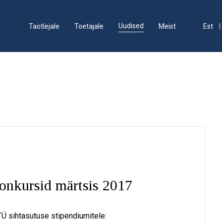
Uudised
Taotlejale
Toetajale
Meist
Est
konkursid märtsis 2017
 TÜ sihtasutuse stipendiumitele: