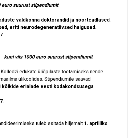
 euro suurust stipendiumit
eaduste valdkonna doktorandid ja noorteadlased
,
sed, eriti neurodegeneratiivsed haigused.
17
.
 kuni viis 1000 euro suurust stipendiumit
 Kolledźi edukate üliõpilaste toetamiseks nende
s maailma ülikoolides. Stipendiumile saavad
źi kõikide erialade eesti kodakondsusega
17
.
andideerimiseks tuleb esitada hiljemalt
1. aprilliks