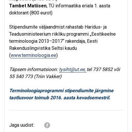
Tambet Matiisen
, TÜ informaatika eriala 1. aasta
doktorant (800 eurot)
Stipendiumite väljaandmist rahastab Haridus- ja
Teadusministeerium riikliku programmi „Eestikeelne
terminoloogia 2013–2017“ rakendaja, Eesti
Rakenduslingvistika Seltsi kaudu
(
www.terminoloogia.ee
)
Täpsem informatsioon:
tysiht@ut.ee,
tel 737 5852 või
55 540 773 (Triin Vakker)
Terminoloogiaprogrammi stipendiumite järgmine
taotlusvoor toimub 2016. aasta kevadsemestril.
Jaga uudist: