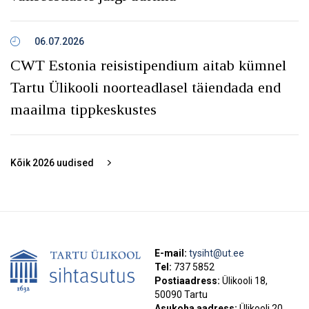
06.07.2026
CWT Estonia reisistipendium aitab kümnel
Tartu Ülikooli noorteadlasel täiendada end
maailma tippkeskustes
Kõik
2026
uudised
E-mail:
tysiht@ut.ee
Tel:
737 5852
Postiaadress:
Ülikooli 18,
50090 Tartu
Asukoha aadress:
Ülikooli 20,