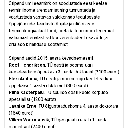
Stipendiumi eesmärk on soodustada eestikeelse
terminiloome arendamist ning tunnustada ja
väärtustada vastavas valdkonnas tegutsevate
õppejõudude, teadustöötajate ja üliõpilaste
terminoloogiaalast tööd, toetada teadustöö tegemist
välismaal, erialastest konverentsidest osavõttu ja
erialase kirjanduse soetamist.
Stipendiaadid 2015. aasta kevadsemestril:
Reet Hendrikson
, TÜ eesti ja soome-ugri
keeleteaduse õppekava 3. aasta doktorant (2100 eurot)
Eleri Aedmaa
, TÜ eesti ja soome-ugri keeleteaduse
õppekava 1. aasta doktorant (800 eurot)
Riina Kasterpalu
, TÜ suulise eesti keele korpuse
spetsialist (1200 eurot)
Jaanika Erne
, TÜ õigusteaduskonna 4. aasta doktorant
(1640 eurot)
Villem Voormansik
, TÜ geograafia eriala 1. aasta
magistrant (2400 eurot)