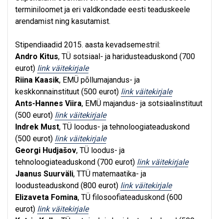
terminiloomet ja eri valdkondade eesti teaduskeele
arendamist ning kasutamist.
Stipendiaadid 2015. aasta kevadsemestril:
Andro Kitus
, TÜ sotsiaal- ja haridusteaduskond (700
eurot)
link väitekirjale
Riina Kaasik
, EMÜ põllumajandus- ja
keskkonnainstituut (500 eurot)
link väitekirjale
Ants-Hannes Viira
, EMÜ majandus- ja sotsiaalinstituut
(500 eurot)
link väitekirjale
Indrek Must
, TÜ loodus- ja tehnoloogiateaduskond
(500 eurot)
link väitekirjale
Georgi Hudjašov
, TÜ loodus- ja
tehnoloogiateaduskond (700 eurot)
link väitekirjale
Jaanus Suurväli
, TTÜ matemaatika- ja
loodusteaduskond (800 eurot)
link väitekirjale
Elizaveta Fomina
, TÜ filosoofiateaduskond (600
eurot)
link väitekirjale