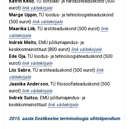
Katrin Kello
, TÜ sotsiaal- ja haridusteaduskond (500
eurot)
link väitekirjale
Marge Uppin
, TÜ loodus- ja tehnoloogiateaduskond
(500 eurot)
link väitekirjale
Maarika Liik
, TÜ arstiteaduskond (500 eurot)
link
väitekirjale
Indrek Melts
, EMÜ põllumajandus- ja
keskkonnainstituut (800 eurot)
link väitekirjale
Ede Oja
, TÜ loodus- ja tehnoloogiateaduskond (500
eurot)
link väitekirjale
Liis Sabre
, TÜ arstiteaduskond (500 eurot)
link
väitekirjale
Jaanika Anderson
, TÜ filosoofiateaduskond (500
eurot)
link väitekirjale
Indrek Suitso
, EMÜ põllumajandus- ja
keskkonnainstituut
link väitekirjale
2015. aasta Eestikeelse terminoloogia sihtstipendium