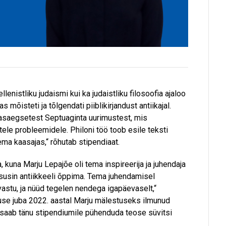
ellenistliku judaismi kui ka judaistliku filosoofia ajaloo
 mõisteti ja tõlgendati piiblikirjandust antiikajal.
aasaegsetest Septuaginta uurimustest, mis
tele probleemidele. Philoni töö toob esile teksti
ema kaasajas,“ rõhutab stipendiaat.
, kuna Marju Lepajõe oli tema inspireerija ja juhendaja
asusin antiikkeeli õppima. Tema juhendamisel
astu, ja nüüd tegelen nendega igapäevaselt,“
guse juba 2022. aastal Marju mälestuseks ilmunud
 saab tänu stipendiumile pühenduda teose süvitsi