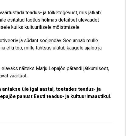
äärtustada teadus- ja tõlketegevust, mis jätkab
le esitatud taotlus hõlmas detailset ülevaadet
usele kui ka kultuurilisele mõistmisele.
tiveeriv ja südant soojendav. See annab mulle
 ellu töö, mille tähtsus ulatub kaugele ajaloo ja
 elavaks näiteks Marju Lepajõe pärandi jätkumisest,
vat väärtust.
antakse üle igal aastal, toetades teadus- ja
pajõe panust Eesti teadus- ja kultuurimaastikul.