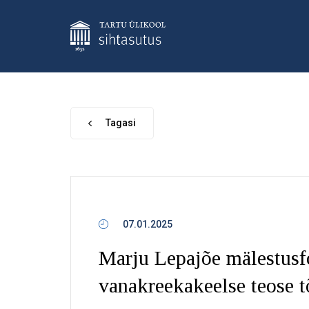
Tagasi
07.01.2025
Marju Lepajõe mälestusf
vanakreekakeelse teose t