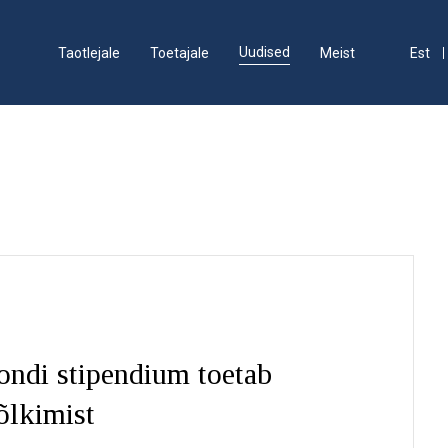
Uudised
Taotlejale
Toetajale
Meist
Est
ondi stipendium toetab
õlkimist