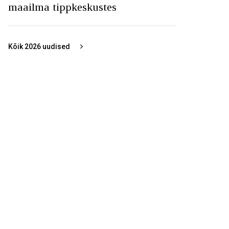
maailma tippkeskustes
Kõik
2026
uudised