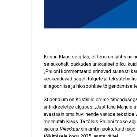
Kristin Klaus selgitab, et teos on tähtis nii h
seisukohalt, pakkudes unikaalset pilku, kuidas
„Philoni kommentaarid erinevad suuresti k
keskenduvad sageli tõlgete ja tekstitehnilis
allegoorilise ja filosoofilise tõlgendamise t
Stipendium on Kristinile erilise tähendusega
antiikkeeletee alguses. „Just tänu Marjule 
avastasin oma huvi nende vanade tekstide v
meenutab Klaus. Ta tõlkis Philoni teose al
ajakirja
Vikerkaar
erinumbri jaoks, kuid nüüd
tõlkimisele kogu 2025. aasta vältel.