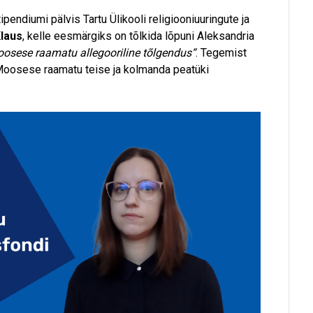
endiumi pälvis Tartu Ülikooli religiooniuuringute ja
Klaus
, kelle eesmärgiks on tõlkida lõpuni Aleksandria
osese raamatu allegooriline tõlgendus“
. Tegemist
Moosese raamatu teise ja kolmanda peatüki