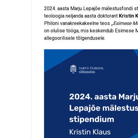
2024. aasta Marju Lepajõe mälestusfondi stip
teoloogia neljanda aasta doktorant
Kristin 
Philoni vanakreekakeelne teos
„Esimese Mo
on olulise tööga, mis keskendub Esimese 
allegoorilisele tõlgendusele.