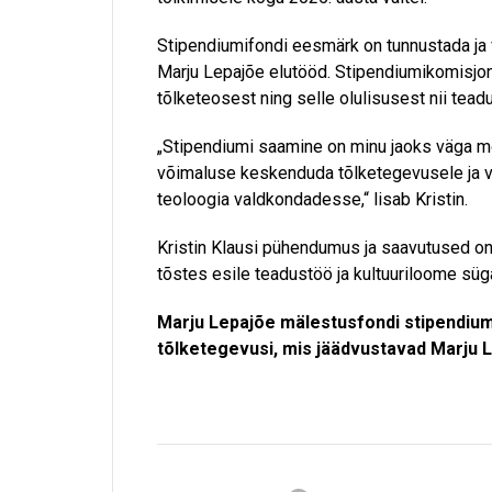
Stipendiumifondi eesmärk on tunnustada ja v
Marju Lepajõe elutööd. Stipendiumikomisjoni
tõlketeosest ning selle olulisusest nii tead
„Stipendiumi saamine on minu jaoks väga mo
võimaluse keskenduda tõlketegevusele ja viia
teoloogia valdkondadesse,“ lisab Kristin.
Kristin Klausi pühendumus ja saavutused on
tõstes esile teadustöö ja kultuuriloome süga
Marju Lepajõe mälestusfondi stipendium 
tõlketegevusi, mis jäädvustavad Marju Le