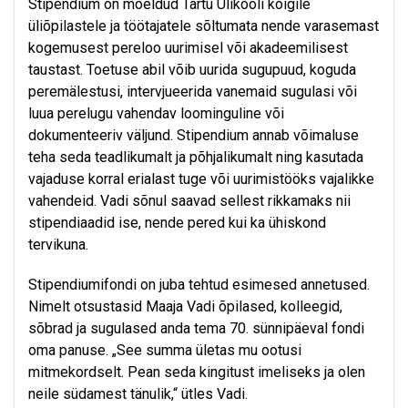
Stipendium on mõeldud Tartu Ülikooli kõigile
üliõpilastele ja töötajatele sõltumata nende varasemast
kogemusest pereloo uurimisel või akadeemilisest
taustast. Toetuse abil võib uurida sugupuud, koguda
peremälestusi, intervjueerida vanemaid sugulasi või
luua perelugu vahendav loominguline või
dokumenteeriv väljund. Stipendium annab võimaluse
teha seda teadlikumalt ja põhjalikumalt ning kasutada
vajaduse korral erialast tuge või uurimistööks vajalikke
vahendeid. Vadi sõnul saavad sellest rikkamaks nii
stipendiaadid ise, nende pered kui ka ühiskond
tervikuna.
Stipendiumifondi on juba tehtud esimesed annetused.
Nimelt otsustasid Maaja Vadi õpilased, kolleegid,
sõbrad ja sugulased anda tema 70. sünnipäeval fondi
oma panuse. „See summa ületas mu ootusi
mitmekordselt. Pean seda kingitust imeliseks ja olen
neile südamest tänulik,“ ütles Vadi.