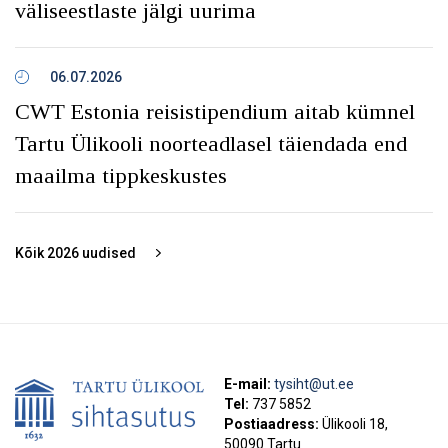
väliseestlaste jälgi uurima
06.07.2026
CWT Estonia reisistipendium aitab kümnel
Tartu Ülikooli noorteadlasel täiendada end
maailma tippkeskustes
Kõik
2026
uudised
E-mail:
tysiht@ut.ee
Tel:
737 5852
Postiaadress:
Ülikooli 18,
50090 Tartu