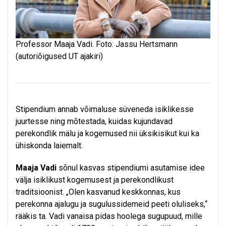
Professor Maaja Vadi. Foto: Jassu Hertsmann
(autoriõigused UT ajakiri)
Stipendium annab võimaluse süveneda isiklikesse
juurtesse ning mõtestada, kuidas kujundavad
perekondlik mälu ja kogemused nii üksikisikut kui ka
ühiskonda laiemalt.
Maaja Vadi
sõnul kasvas stipendiumi asutamise idee
välja isiklikust kogemusest ja perekondlikust
traditsioonist. „Olen kasvanud keskkonnas, kus
perekonna ajalugu ja sugulussidemeid peeti oluliseks,“
rääkis ta. Vadi vanaisa pidas hoolega sugupuud, mille