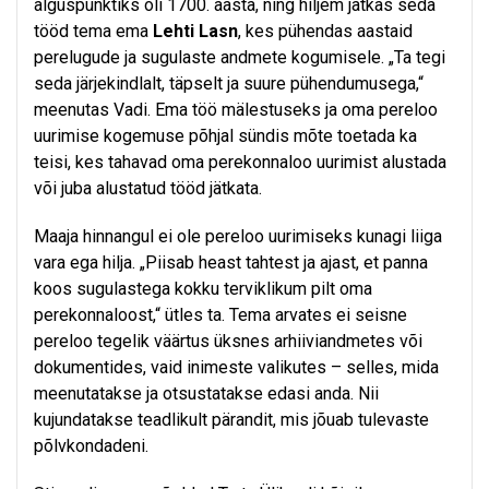
alguspunktiks oli 1700. aasta, ning hiljem jätkas seda
tööd tema ema
Lehti Lasn
, kes pühendas aastaid
perelugude ja sugulaste andmete kogumisele. „Ta tegi
seda järjekindlalt, täpselt ja suure pühendumusega,“
meenutas Vadi. Ema töö mälestuseks ja oma pereloo
uurimise kogemuse põhjal sündis mõte toetada ka
teisi, kes tahavad oma perekonnaloo uurimist alustada
või juba alustatud tööd jätkata.
Maaja hinnangul ei ole pereloo uurimiseks kunagi liiga
vara ega hilja. „Piisab heast tahtest ja ajast, et panna
koos sugulastega kokku terviklikum pilt oma
perekonnaloost,“ ütles ta. Tema arvates ei seisne
pereloo tegelik väärtus üksnes arhiiviandmetes või
dokumentides, vaid inimeste valikutes – selles, mida
meenutatakse ja otsustatakse edasi anda. Nii
kujundatakse teadlikult pärandit, mis jõuab tulevaste
põlvkondadeni.