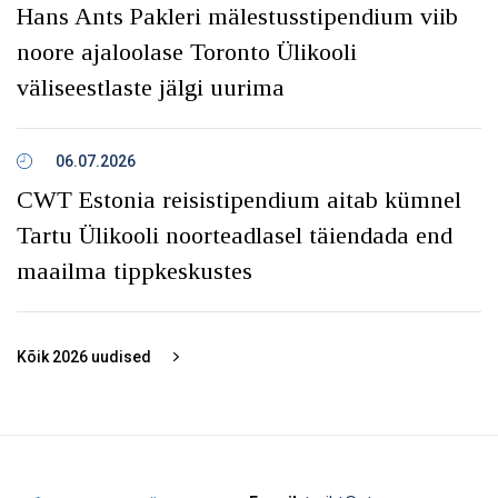
Hans Ants Pakleri mälestusstipendium viib
noore ajaloolase Toronto Ülikooli
väliseestlaste jälgi uurima
06.07.2026
CWT Estonia reisistipendium aitab kümnel
Tartu Ülikooli noorteadlasel täiendada end
maailma tippkeskustes
Kõik
2026
uudised