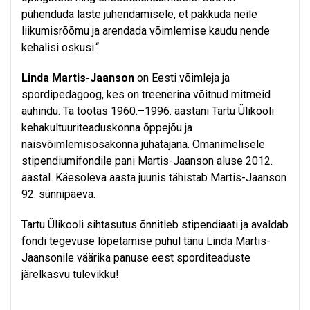
pühenduda laste juhendamisele, et pakkuda neile
liikumisrõõmu ja arendada võimlemise kaudu nende
kehalisi oskusi.“
Linda Martis-Jaanson
on Eesti võimleja ja
spordipedagoog, kes on treenerina võitnud mitmeid
auhindu. Ta töötas 1960.–1996. aastani Tartu Ülikooli
kehakultuuriteaduskonna õppejõu ja
naisvõimlemisosakonna juhatajana. Omanimelisele
stipendiumifondile pani Martis-Jaanson aluse 2012.
aastal. Käesoleva aasta juunis tähistab Martis-Jaanson
92. sünnipäeva.
Tartu Ülikooli sihtasutus õnnitleb stipendiaati ja avaldab
fondi tegevuse lõpetamise puhul tänu Linda Martis-
Jaansonile väärika panuse eest sporditeaduste
järelkasvu tulevikku!