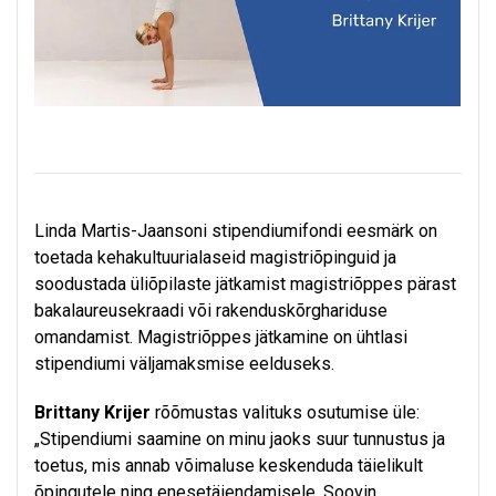
Linda Martis-Jaansoni stipendiumifondi eesmärk on
toetada kehakultuurialaseid magistriõpinguid ja
soodustada üliõpilaste jätkamist magistriõppes pärast
bakalaureusekraadi või rakenduskõrghariduse
omandamist. Magistriõppes jätkamine on ühtlasi
stipendiumi väljamaksmise eelduseks.
Brittany Krijer
rõõmustas valituks osutumise üle:
„Stipendiumi saamine on minu jaoks suur tunnustus ja
toetus, mis annab võimaluse keskenduda täielikult
õpingutele ning enesetäiendamisele. Soovin