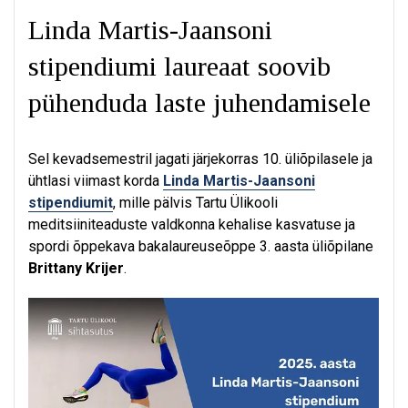
Linda Martis-Jaansoni
stipendiumi laureaat soovib
pühenduda laste juhendamisele
Sel kevadsemestril jagati järjekorras 10. üliõpilasele ja
ühtlasi viimast korda
Linda Martis-Jaansoni
stipendiumit
, mille pälvis Tartu Ülikooli
meditsiiniteaduste valdkonna kehalise kasvatuse ja
spordi õppekava bakalaureuseõppe 3. aasta üliõpilane
Brittany Krijer
.