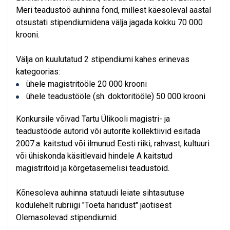
Meri teadustöö auhinna fond, millest käesoleval aastal
otsustati stipendiumidena välja jagada kokku 70 000
krooni.
Välja on kuulutatud 2 stipendiumi kahes erinevas
kategoorias:
ühele magistritööle 20 000 krooni
ühele teadustööle (sh. doktoritööle) 50 000 krooni
Konkursile võivad Tartu Ülikooli magistri- ja
teadustööde autorid või autorite kollektiivid esitada
2007.a. kaitstud või ilmunud Eesti riiki, rahvast, kultuuri
või ühiskonda käsitlevaid hindele A kaitstud
magistritöid ja kõrgetasemelisi teadustöid.
Kõnesoleva auhinna statuudi leiate sihtasutuse
kodulehelt rubriigi "Toeta haridust" jaotisest
Olemasolevad stipendiumid.