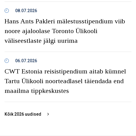
08.07.2026
Hans Ants Pakleri mälestusstipendium viib
noore ajaloolase Toronto Ülikooli
väliseestlaste jälgi uurima
06.07.2026
CWT Estonia reisistipendium aitab kümnel
Tartu Ülikooli noorteadlasel täiendada end
maailma tippkeskustes
Kõik
2026
uudised