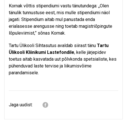
Kornak võttis stipendiumi vastu tänutundega: „Olen
tänulik tunnustuse eest, mis mulle stipendiumi näol
jagati. Stipendium aitab mul panustada enda
erialasesse arengusse ning toetab magistriõpingute
lõpuleviimist,” sõnas Kornak.
Tartu Ülikooli Sihtasutus avaldab siirast tänu
Tartu
Ülikooli Kliinikumi Lastefondile
, kelle järjepidev
toetus aitab kasvatada uut põlvkonda spetsialiste, kes
pühenduvad laste tervise ja liikumisvõime
parandamisele.
Jaga uudist: