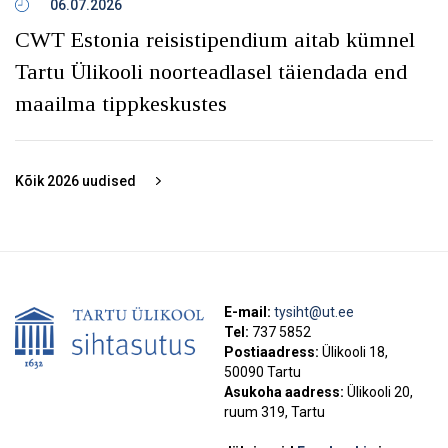
06.07.2026
CWT Estonia reisistipendium aitab kümnel
Tartu Ülikooli noorteadlasel täiendada end
maailma tippkeskustes
Kõik
2026
uudised
E-mail:
tysiht@ut.ee
Tel:
737 5852
Postiaadress:
Ülikooli 18,
50090 Tartu
Asukoha aadress:
Ülikooli 20,
ruum 319, Tartu