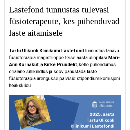
Lastefond tunnustas tulevasi
füsioterapeute, kes pühenduvad
laste aitamisele
Tartu Ülikooli Kliinikumi Lastefond
tunnustas tänavu
füsioteraapia magistriõppe teise aasta üliõpilasi
Mari-
Ann Kornakut
ja
Kirke Pruudelit
, kelle pühendumus,
erialane sihikindlus ja soov panustada laste
füsioteraapia arengusse pälvisid stipendiumikomisjoni
heakskiidu.