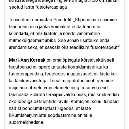
kahjustustega lastega ning tema magistritöö on samuti
seotud laste füsioteraapiaga.
Tunnustus rõõmustas Pruudelit: „Stipendiumi saamine
tähendab minu jaoks võimalust enda teadmisi
laiendada, et olla lastele ja nende vanematele
mitmekülgsemalt abiks. See annab lisatõuke enda
arendamiseks, et saaksin olla teadlikum füsioterapeut.”
Mari-Ann Kornak
on oma õpingute kõrvalt aktiivselt
tegutsenud nii spordiürituste korraldamisel kui ka
füsioterapeudina, tegeledes igapäevaselt nii laste kui
ka täiskasvanutega. Tema magistritöö uurib geenide
mõju aeroobsele võimekusele ning ta soovib end
täiendada Schroth teraapia valdkonnas, mis keskendub
skolioosiga patsientide ravile. Komisjoni sõnul tundsid
nad stipendiumitaotlust lugedes, et laste
liikumisharjumuste soodustamine on talle
südamelähedane.