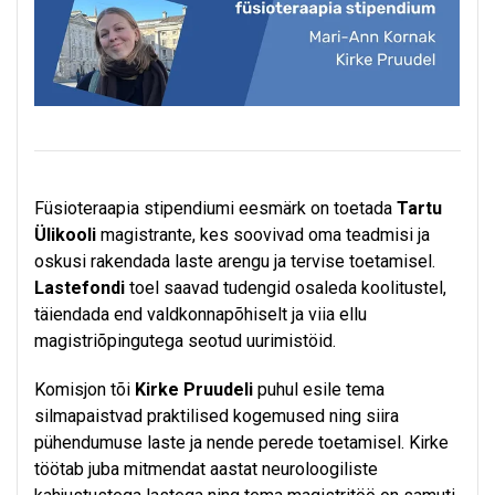
Füsioteraapia stipendiumi eesmärk on toetada
Tartu
Ülikooli
magistrante, kes soovivad oma teadmisi ja
oskusi rakendada laste arengu ja tervise toetamisel.
Lastefondi
toel saavad tudengid osaleda koolitustel,
täiendada end valdkonnapõhiselt ja viia ellu
magistriõpingutega seotud uurimistöid.
Komisjon tõi
Kirke Pruudeli
puhul esile tema
silmapaistvad praktilised kogemused ning siira
pühendumuse laste ja nende perede toetamisel. Kirke
töötab juba mitmendat aastat neuroloogiliste