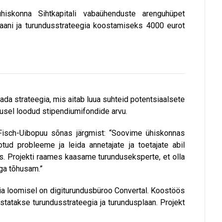
ühiskonna Sihtkapitali vabaühenduste arenguhüpet
laani ja turundusstrateegia koostamiseks 4000 eurot
ada strateegia, mis aitab luua suhteid potentsiaalsete
tusel loodud stipendiumifondide arvu.
in Fisch-Uibopuu sõnas järgmist: “Soovime ühiskonnas
tud probleeme ja leida annetajate ja toetajate abil
. Projekti raames kaasame turunduseksperte, et olla
ega tõhusam.”
ia loomisel on digiturundusbüroo Convertal. Koostöös
ostatakse turundusstrateegia ja turundusplaan. Projekt