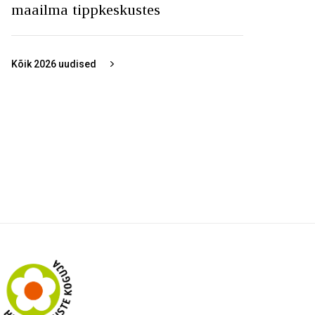
maailma tippkeskustes
Kõik
2026
uudised