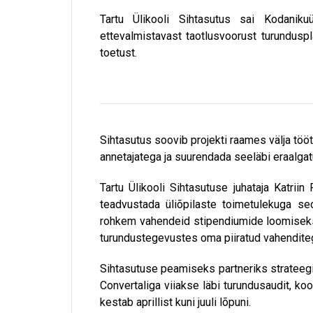
Tartu Ülikooli Sihtasutus sai Kodaniku
ettevalmistavast taotlusvoorust turundusp
toetust.
Sihtasutus soovib projekti raames välja tööt
annetajatega ja suurendada seeläbi eraalga
Tartu Ülikooli Sihtasutuse juhataja Katri
teadvustada üliõpilaste toimetulekuga seo
rohkem vahendeid stipendiumide loomiseks
turundustegevustes oma piiratud vahendit
Sihtasutuse peamiseks partneriks strateeg
Convertaliga viiakse läbi turundusaudit, ko
kestab aprillist kuni juuli lõpuni.