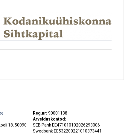
ee
Reg.nr:
90001138
Arvelduskontod:
kooli 18, 50090
SEB Pank EE471010102026293006
Swedbank EE532200221010373441