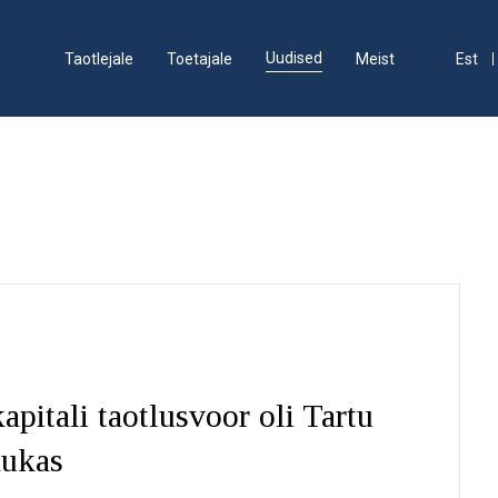
Uudised
Taotlejale
Toetajale
Meist
Est
pitali taotlusvoor oli Tartu
dukas