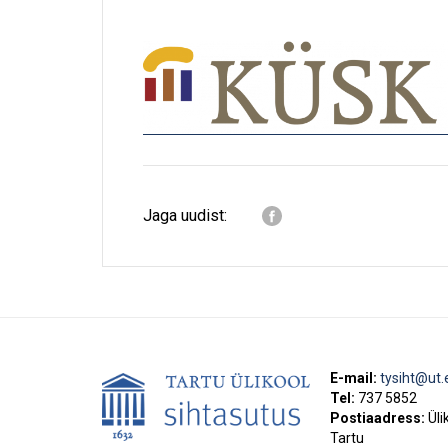
Jaga uudist:
E-mail:
tysiht@ut.
Tel:
737 5852
Postiaadress:
Üli
Tartu