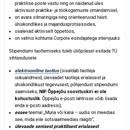
praktilise poole vastu ning on näidanud üles
aktiivsust praktika- ja töökogemuste omandamisel,
on avara silmaringiga ning orienteeruvad hästi
ühiskondlikes ja majandusprotsessides,
osalevad aktiivselt õppetöös,
on valmis kohtuma Corpore esindajatega intervjuuks.
Stipendiumi taotlemiseks tuleb üliõpilasel esitada TÜ
sihtasutusele:
elektrooniline taotlus
(sisaldab taotleja
isikuandmeid, ülevaadet taotleja erialasest ja
ühiskondlikust tegevusest, põhjendust stipendiumi
saamiseks,
NB! Õppejõu soovituskiri ei ole
kohustuslik
. Õppejõu e-posti lahtrisse võib lisada
enda e-posti aadressi);
essee
teemal „Muna või kana – uudis on meedias
see, mida eile sotsiaalmeedias räägiti“;
ülevaade senisest praktilisest erialasest