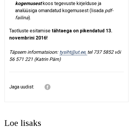
kogemusest
koos tegevuste kirjelduse ja
analüüsiga omandatud kogemusest (lisada
pdf-
failina
).
Taotluste esitamise
tähtaega on pikendatud 13.
novembrini 2016!
Täpsem informatsioon:
tysiht@ut.ee,
tel 737 5852 või
56 571 221 (Katrin Pärn)
Jaga uudist:
Loe lisaks