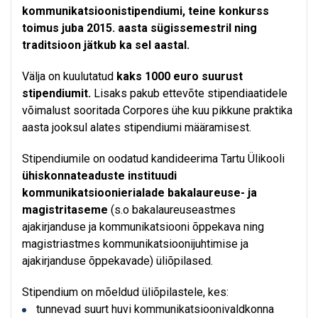
kommunikatsioonistipendiumi, teine konkurss
toimus juba 2015. aasta sügissemestril ning
traditsioon jätkub ka sel aastal.
Välja on kuulutatud
kaks 1000 euro suurust
stipendiumit.
Lisaks pakub ettevõte stipendiaatidele
võimalust sooritada Corpores ühe kuu pikkune praktika
aasta jooksul alates stipendiumi määramisest.
Stipendiumile on oodatud kandideerima Tartu Ülikooli
ühiskonnateaduste instituudi
kommunikatsioonierialade bakalaureuse- ja
magistritaseme
(s.o bakalaureuseastmes
ajakirjanduse ja kommunikatsiooni õppekava ning
magistriastmes kommunikatsioonijuhtimise ja
ajakirjanduse õppekavade) üliõpilased.
Stipendium on mõeldud üliõpilastele, kes:
tunnevad suurt huvi kommunikatsioonivaldkonna