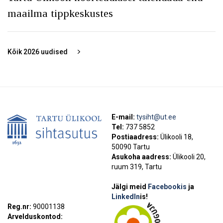
maailma tippkeskustes
Kõik
2026
uudised
E-mail:
tysiht@ut.ee
Tel:
737 5852
Postiaadress:
Ülikooli 18,
50090 Tartu
Asukoha aadress:
Ülikooli 20,
ruum 319, Tartu
Jälgi meid
Facebookis
ja
LinkedIn
is!
Reg.nr:
90001138
Arvelduskontod: