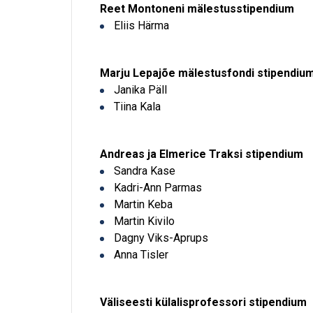
Reet Montoneni mälestusstipendium
Eliis Härma
Marju Lepajõe mälestusfondi stipendiu
Janika Päll
Tiina Kala
Andreas ja Elmerice Traksi stipendium
Sandra Kase
Kadri-Ann Parmas
Martin Keba
Martin Kivilo
Dagny Viks-Aprups
Anna Tisler
Väliseesti külalisprofessori stipendium