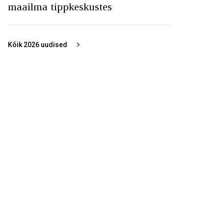
maailma tippkeskustes
Kõik
2026
uudised