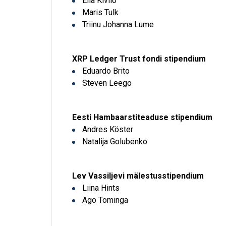
Ella Kivilo
Maris Tulk
Triinu Johanna Lume
XRP Ledger Trust fondi stipendium
Eduardo Brito
Steven Leego
Eesti Hambaarstiteaduse stipendium
Andres Köster
Natalija Golubenko
Lev Vassiljevi mälestusstipendium
Liina Hints
Ago Tominga