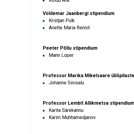
Koidu Ahk
Voldemar Jaanbergi stipendium
Kristjan Pulk
Anette Maria Rennit
Peeter Põllu stipendium
Mann Loper
Professor Marika Mikelsaare üliõpilast
Johanne Sinisalu
Professor Lembit Allikmetsa stipendi
Karita Särekannu
Karim Muhhamedjanov