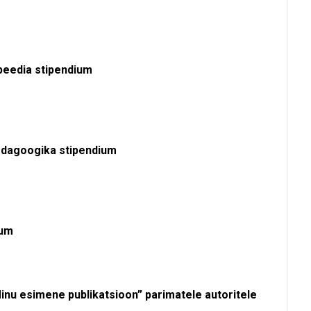
opeedia stipendium
ipedagoogika stipendium
dium
Minu esimene publikatsioon” parimatele autoritele