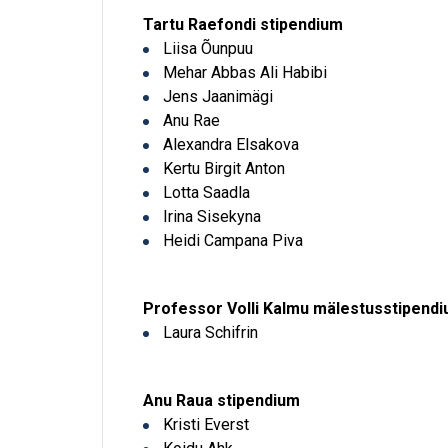
Tartu Raefondi stipendium
Liisa Õunpuu
Mehar Abbas Ali Habibi
Jens Jaanimägi
Anu Rae
Alexandra Elsakova
Kertu Birgit Anton
Lotta Saadla
Irina Sisekyna
Heidi Campana Piva
Professor Volli Kalmu mälestusstipend
Laura Schifrin
Anu Raua stipendium
Kristi Everst