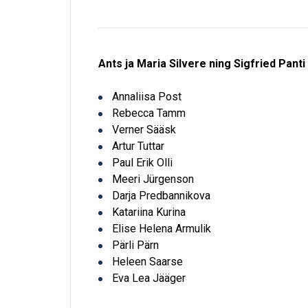
Ants ja Maria Silvere ning Sigfried Pant
Annaliisa Post
Rebecca Tamm
Verner Sääsk
Artur Tuttar
Paul Erik Olli
Meeri Jürgenson
Darja Predbannikova
Katariina Kurina
Elise Helena Armulik
Pärli Pärn
Heleen Saarse
Eva Lea Jääger