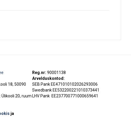
ee
Reg.nr:
90001138
Arvelduskontod:
kooli 18, 50090
SEB Pank EE471010102026293006
Swedbank EE532200221010373441
:
Ülikooli 20, ruum
LHV Pank
EE237700771000659641
ookis
ja