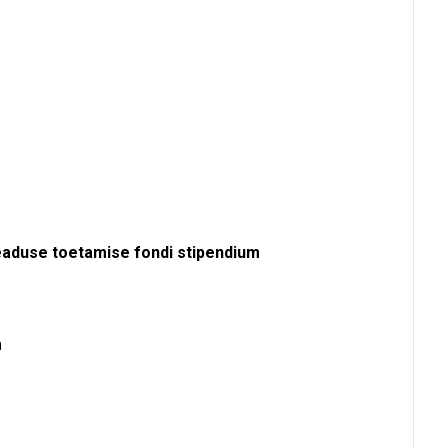
eaduse toetamise fondi stipendium
um