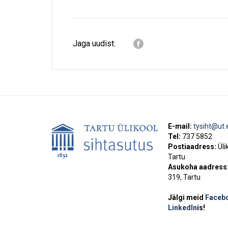
Jaga uudist:
E-mail:
tysiht@ut.
Tel:
737 5852
Postiaadress:
Üli
Tartu
Asukoha aadress
319, Tartu
Jälgi meid
Faceb
LinkedIn
is!