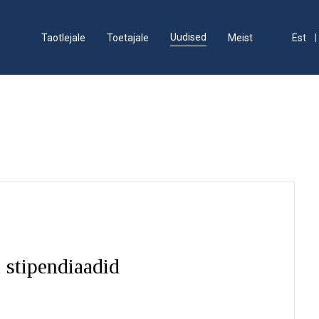
Uudised
Taotlejale
Toetajale
Meist
Est
 stipendiaadid