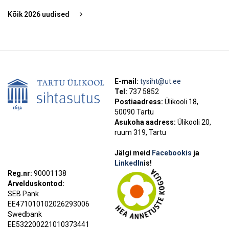
Kõik
2026
uudised
E-mail:
tysiht@ut.ee
Tel:
737 5852
Postiaadress:
Ülikooli 18,
50090 Tartu
Asukoha aadress:
Ülikooli 20,
ruum 319, Tartu
Jälgi meid
Facebookis
ja
LinkedIn
is!
Reg.nr:
90001138
Arvelduskontod:
SEB Pank
EE471010102026293006
Swedbank
EE532200221010373441