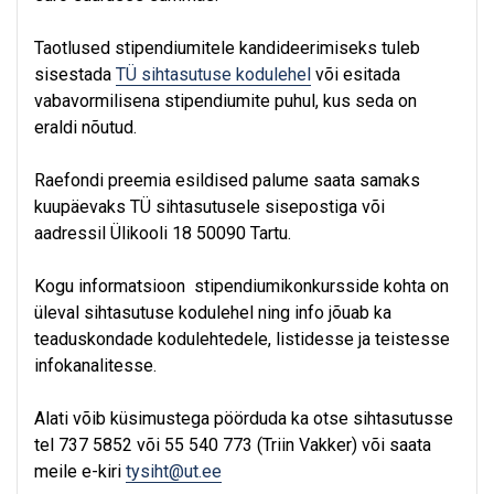
Taotlused stipendiumitele kandideerimiseks tuleb
sisestada
TÜ sihtasutuse kodulehel
või esitada
vabavormilisena stipendiumite puhul, kus seda on
eraldi nõutud.
Raefondi preemia esildised palume saata samaks
kuupäevaks TÜ sihtasutusele sisepostiga või
aadressil Ülikooli 18 50090 Tartu.
Kogu informatsioon stipendiumikonkursside kohta on
üleval sihtasutuse kodulehel ning info jõuab ka
teaduskondade kodulehtedele, listidesse ja teistesse
infokanalitesse.
Alati võib küsimustega pöörduda ka otse sihtasutusse
tel 737 5852 või 55 540 773 (Triin Vakker) või saata
meile e-kiri
tysiht@ut.ee