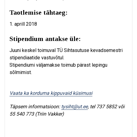
Ta
otlemise tähtaeg:
1. aprill 2018
Stipendium antakse üle:
Juuni keskel toimuval TÜ Sihtasutuse kevadsemestri
stipendiaatide vastuvõtul.
Stipendiumi väljamakse toimub pärast lepingu
sõlmimist.
Vaata ka korduma kippuvaid küsimusi
Täpsem informatsioon:
tysiht@ut.ee
, tel 737 5852 või
55 540 773 (Triin Vakker)