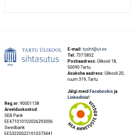
E-mail:
tysiht@ut.ee
Tel:
737 5852
Postiaadress:
Ülikooli 18,
50090 Tartu
Asukoha aadress:
Ülikooli 20,
ruum 319, Tartu
Jälgi meid
Facebookis
ja
LinkedIn
is!
Reg.nr:
90001138
Arvelduskontod:
SEB Pank
EE471010102026293006
Swedbank
EE532200221010373441