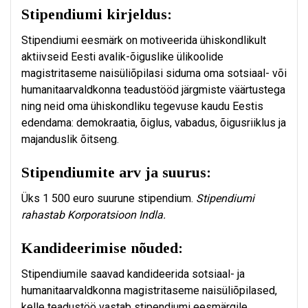
Stipendiumi kirjeldus:
Stipendiumi eesmärk on motiveerida ühiskondlikult
aktiivseid Eesti avalik-õiguslike ülikoolide
magistritaseme naisüliõpilasi siduma oma sotsiaal- või
humanitaarvaldkonna teadustööd järgmiste väärtustega
ning neid oma ühiskondliku tegevuse kaudu Eestis
edendama: demokraatia, õiglus, vabadus, õigusriiklus ja
majanduslik õitseng.
Stipendiumite arv ja suurus:
Üks 1 500 euro suurune stipendium.
Stipendiumi
rahastab Korporatsioon Indla.
Kandideerimise nõuded:
Stipendiumile saavad kandideerida sotsiaal- ja
humanitaarvaldkonna magistritaseme naisüliõpilased,
kelle teadustöö vastab stipendiumi eesmärgile.