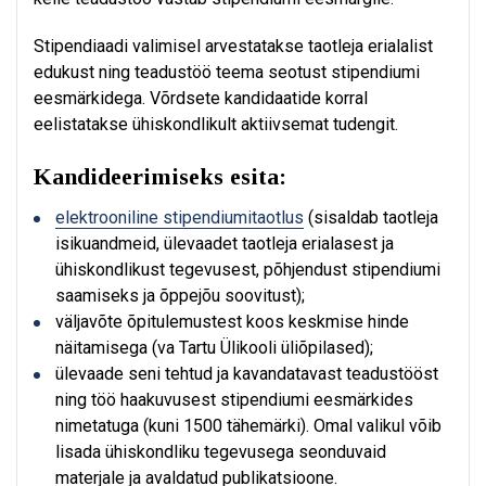
Stipendiaadi valimisel arvestatakse taotleja erialalist
edukust ning teadustöö teema seotust stipendiumi
eesmärkidega. Võrdsete kandidaatide korral
eelistatakse ühiskondlikult aktiivsemat tudengit.
Kandideerimiseks esita:
elektrooniline stipendiumitaotlus
(sisaldab taotleja
isikuandmeid, ülevaadet taotleja erialasest ja
ühiskondlikust tegevusest, põhjendust stipendiumi
saamiseks ja õppejõu soovitust);
väljavõte õpitulemustest koos keskmise hinde
näitamisega (va Tartu Ülikooli üliõpilased);
ülevaade seni tehtud ja kavandatavast teadustööst
ning töö haakuvusest stipendiumi eesmärkides
nimetatuga (kuni 1500 tähemärki). Omal valikul võib
lisada ühiskondliku tegevusega seonduvaid
materjale ja avaldatud publikatsioone.