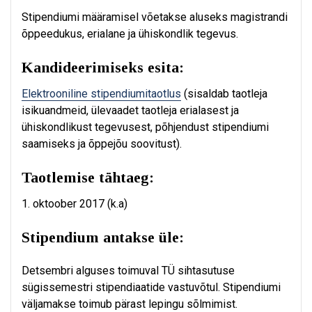
Stipendiumi määramisel võetakse aluseks magistrandi
õppeedukus, erialane ja ühiskondlik tegevus.
Kandideerimiseks esita:
Elektrooniline stipendiumitaotlus
(sisaldab taotleja
isikuandmeid, ülevaadet taotleja erialasest ja
ühiskondlikust tegevusest, põhjendust stipendiumi
saamiseks ja õppejõu soovitust).
Taotlemise tähtaeg:
1. oktoober 2017 (k.a)
Stipendium antakse üle:
Detsembri alguses toimuval TÜ sihtasutuse
sügissemestri stipendiaatide vastuvõtul. Stipendiumi
väljamakse toimub pärast lepingu sõlmimist.