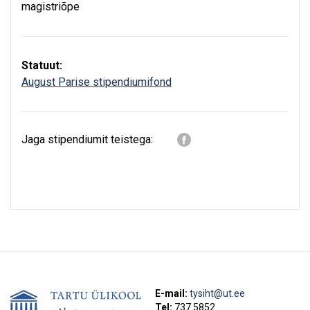
magistriõpe
Statuut:
August Parise stipendiumifond
Jaga stipendiumit teistega:
E-mail:
tysiht@ut.ee
Tel:
737 5852