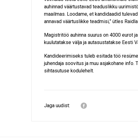
auhinnad väärtustavad teaduslikku uurimistö
maailmas. Loodame, et kandidaadid tulevad 
annavad väärtuslikke teadmisi,” ütles Raidla
Magistritöö auhinna suurus on 4000 eurot j
kuulutatakse välja ja autasustatakse Eesti V
Kandideerimiseks tuleb esitada töö resümee, 
juhendaja soovitus ja muu asjakohane info. 
sihtasutuse kodulehelt.
Jaga uudist: