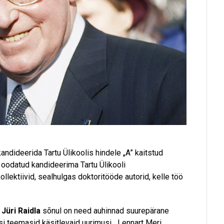
andideerida Tartu Ülikoolis hindele „A” kaitstud
 oodatud kandideerima Tartu Ülikooli
lektiivid, sealhulgas doktoritööde autorid, kelle töö
i
Jüri Raidla
sõnul on need auhinnad suurepärane
si teemasid käsitlevaid uurimusi. „Lennart Meri