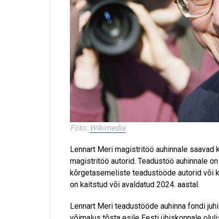
Foto:
Wikimedia
Lennart Meri magistritöö auhinnale saavad k
magistritöö autorid. Teadustöö auhinnale on
kõrgetasemeliste teadustööde autorid või kol
on kaitstud või avaldatud 2024. aastal.
Lennart Meri teadustööde auhinna fondi juh
võimalus tõsta esile Eesti ühiskonnale oluli