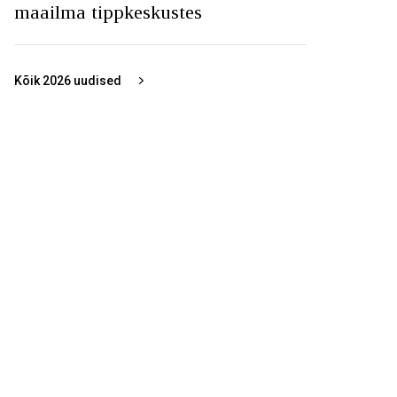
maailma tippkeskustes
Kõik
2026
uudised