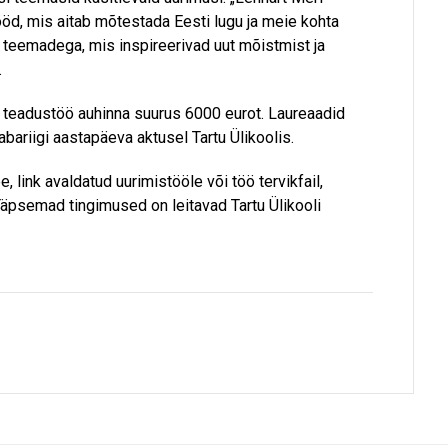
öd, mis aitab mõtestada Eesti lugu ja meie kohta
teemadega, mis inspireerivad uut mõistmist ja
.
a teadustöö auhinna suurus 6000 eurot. Laureaadid
abariigi aastapäeva aktusel Tartu Ülikoolis.
link avaldatud uurimistööle või töö tervikfail,
Täpsemad tingimused on leitavad Tartu Ülikooli