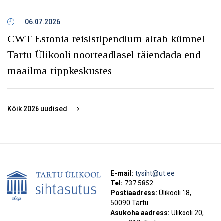
06.07.2026
CWT Estonia reisistipendium aitab kümnel
Tartu Ülikooli noorteadlasel täiendada end
maailma tippkeskustes
Kõik
2026
uudised
E-mail:
tysiht@ut.ee
Tel:
737 5852
Postiaadress:
Ülikooli 18,
50090 Tartu
Asukoha aadress:
Ülikooli 20,