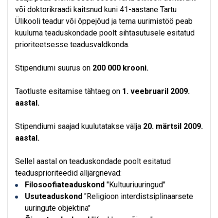
või doktorikraadi kaitsnud kuni 41-aastane Tartu
Ülikooli teadur või õppejõud ja tema uurimistöö peab
kuuluma teaduskondade poolt sihtasutusele esitatud
prioriteetsesse teadusvaldkonda.
Stipendiumi suurus on
200 000 krooni.
Taotluste esitamise tähtaeg on
1
. veebruaril 2009.
aastal.
Stipendiumi saajad kuulutatakse välja
20. märtsil 2009.
aastal.
Sellel aastal on teaduskondade poolt esitatud
teadusprioriteedid alljärgnevad:
Filosoofiateaduskond
"Kultuuriuuringud"
Usuteaduskond
"Religioon interdistsiplinaarsete
uuringute objektina"