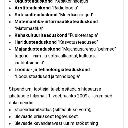
Õigusteaduskond
"Keskkonnaõigus"
Arstiteaduskond
"Radioloogia"
Sotsiaalteaduskond
"Meediauuringud"
Matemaatika-informaatikateaduskond
"Matemaatika"
Kehakultuuriteaduskond
"Füsioteraapia"
Haridusteaduskond
"Kasvatusteadused"
Majandusteaduskond
"Majandusarengu "pehmed"
tegurid - inim- ja sotsiaalkapital, kultuur ja
institutsioonid"
Loodus- ja tehnoloogiateaduskond
"Loodusteadused ja tehnoloogia"
Stipendiumi taotlejal tuleb esitada sihtasutuse
juhatusele hiljemalt 1. veebruariks 2009.a. järgmised
dokumendid:
stipendiumitaotlus (sihtasutuse vorm);
ülevaade erialasest tegevusest;
ülevaade kavandatavast uurimistööst ning