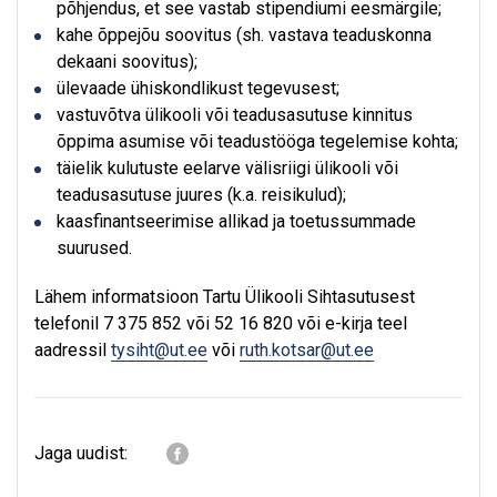
põhjendus, et see vastab stipendiumi eesmärgile;
kahe õppejõu soovitus (sh. vastava teaduskonna
dekaani soovitus);
ülevaade ühiskondlikust tegevusest;
vastuvõtva ülikooli või teadusasutuse kinnitus
õppima asumise või teadustööga tegelemise kohta;
täielik kulutuste eelarve välisriigi ülikooli või
teadusasutuse juures (k.a. reisikulud);
kaasfinantseerimise allikad ja toetussummade
suurused.
Lähem informatsioon Tartu Ülikooli Sihtasutusest
telefonil 7 375 852 või 52 16 820 või e-kirja teel
aadressil
tysiht@ut.ee
või
ruth.kotsar@ut.ee
Jaga uudist: