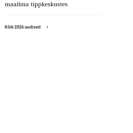
maailma tippkeskustes
Kõik
2026
uudised