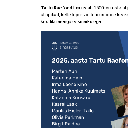
Tartu Raefond
tunnustab 1500-euroste sti
üliõpilast, kelle lõpu- või teadustööde ke
kestliku arengu eesmärkidega.