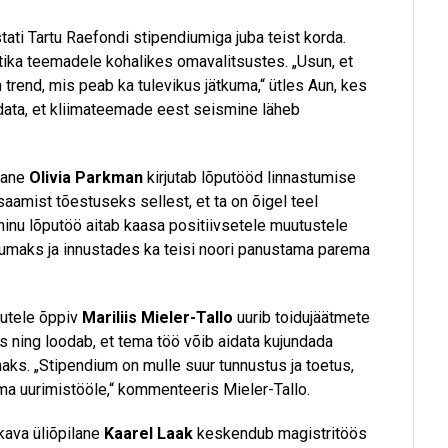
tati Tartu Raefondi stipendiumiga juba teist korda.
ika teemadele kohalikes omavalitsustes. „Usun, et
rend, mis peab ka tulevikus jätkuma,“ ütles Aun, kes
ata, et kliimateemade eest seismine läheb
ilane
Olivia Parkman
kirjutab lõputööd linnastumise
aamist tõestuseks sellest, et ta on õigel teel
nu lõputöö aitab kaasa positiivsetele muutustele
ikumaks ja innustades ka teisi noori panustama parema
kutele õppiv
Mariliis Mieler-Tallo
uurib toidujäätmete
ning loodab, et tema töö võib aidata kujundada
naks. „Stipendium on mulle suur tunnustus ja toetus,
a uurimistööle,“ kommenteeris Mieler-Tallo.
ava üliõpilane
Kaarel Laak
keskendub magistritöös