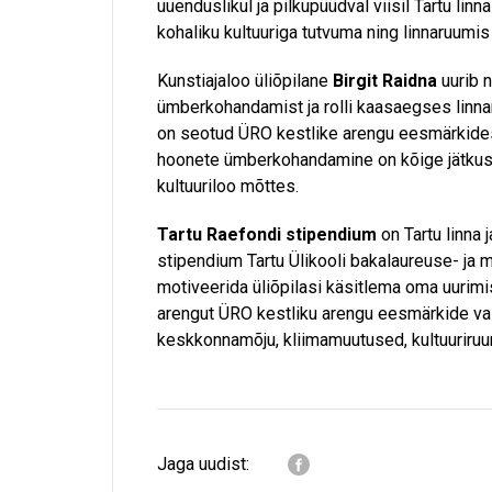
uuenduslikul ja pilkupüüdval viisil Tartu lin
kohaliku kultuuriga tutvuma ning linnaruumi
Kunstiajaloo üliõpilane
Birgit Raidna
uurib 
ümberkohandamist ja rolli kaasaegses linna
on seotud ÜRO kestlike arengu eesmärkides
hoonete ümberkohandamine on kõige jätkusuu
kultuuriloo mõttes.
Tartu Raefondi stipendium
on Tartu linna 
stipendium Tartu Ülikooli bakalaureuse- ja 
motiveerida üliõpilasi käsitlema oma uurimis
arengut ÜRO kestliku arengu eesmärkide va
keskkonnamõju, kliimamuutused, kultuuriruum
Jaga uudist: