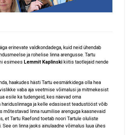
väga erinevate valdkondadega, kuid neid ühendab
ndusmeelse ja rohelise linna arengusse. Tartu
oni esimees
Lemmit Kaplinski
kiitis taotlejaid nende
onda, haakudes hästi Tartu eesmärkidega olla hea
vislikke vaba aja veetmise võimalusi ja mitmekesist
uua esile ka tudengeid, kes näevad oma
 hariduslinnaga ja kelle edasisest teadustööst võib
kes mõtestavad linna ruumilise arenguga kaasnevaid
, et Tartu Raefond toetab noori Tartule oluliste
. See on linna jaoks ainulaadne võimalus luua ühes