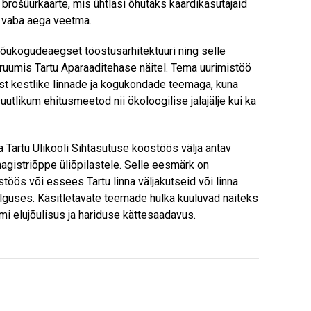
na brošüürkaarte, mis ühtlasi õhutaks kaardikasutajaid
s vaba aega veetma.
nõukogudeaegset tööstusarhitektuuri ning selle
ruumis Tartu Aparaaditehase näitel. Tema uurimistöö
t kestlike linnade ja kogukondade teemaga, kuna
tlikum ehitusmeetod nii ökoloogilise jalajälje kui ka
ja Tartu Ülikooli Sihtasutuse koostöös välja antav
magistriõppe üliõpilastele. Selle eesmärk on
töös või essees Tartu linna väljakutseid või linna
lguses. Käsitletavate teemade hulka kuuluvad näiteks
i elujõulisus ja hariduse kättesaadavus.