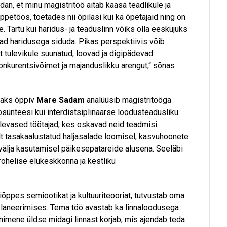
dan, et minu magistritöö aitab kaasa teadlikule ja
petöös, toetades nii õpilasi kui ka õpetajaid ning on
e. Tartu kui haridus- ja teaduslinn võiks olla eeskujuks
ad haridusega siduda. Pikas perspektiivis võib
t tulevikule suunatud, loovad ja digipädevad
konkurentsivõimet ja majanduslikku arengut,“ sõnas
jaks õppiv
Mare Sadam
analüüsib magistritööga
ünteesi kui interdistsiplinaarse loodusteadusliku
levased töötajad, kes oskavad neid teadmisi
lt tasakaalustatud haljasalade loomisel, kasvuhoonete
älja kasutamisel päikesepatareide alusena. Seeläbi
rohelise elukeskkonna ja kestliku
iõppes semiootikat ja kultuuriteooriat, tutvustab oma
aplaneerimises. Tema töö avastab ka linnaloodusega
imene üldse midagi linnast korjab, mis ajendab teda