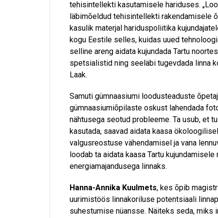
tehisintellekti kasutamisele hariduses. „Loo
läbimõeldud tehisintellekti rakendamisele õp
kasulik materjal hariduspoliitika kujundajatel
kogu Eestile selles, kuidas uued tehnoloogi
selline areng aidata kujundada Tartu noortes
spetsialistid ning seeläbi tugevdada linna 
Laak.
Samuti gümnaasiumi loodusteaduste õpeta
gümnaasiumiõpilaste oskust lahendada fotos
nähtusega seotud probleeme. Ta usub, et tu
kasutada, saavad aidata kaasa ökoloogilise
valgusreostuse vähendamisel ja vana lennuv
loodab ta aidata kaasa Tartu kujundamisele 
energiamajandusega linnaks.
Hanna-Annika Kuulmets
, kes õpib magistr
uurimistöös linnakoriluse potentsiaali linn
suhestumise nüansse. Näiteks seda, miks in