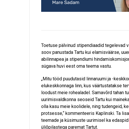
Toetuse pälvinud stipendiaadid tegelevad 
soov panustada Tartu kui elamisväärse, uue
abilinnapea ja stipendiumi hindamiskomisj
sügava huvi eest oma teema vastu.
„Mitu tööd puudutasid linnaruumi ja -keskk
elukeskkonnaga linn, kus väärtustatakse ter
loodust meie rohealadel. Samavõrd tahan t
uurimisvaldkonna seoseid Tartu kui maineka
olla kasu meie koolidele, ning tudengeid, 
protsesse,“ kommenteeris Kaplinski. Ta lisas
teemade ja küsimuste uurimisel ka edaspidi
üliõpilastega paremat Tartut.