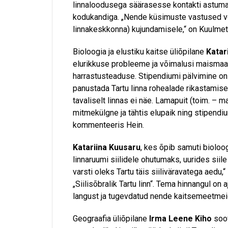
linnaloodusega säärasesse kontakti astuma
kodukandiga. „Nende küsimuste vastused või
linnakeskkonna) kujundamisele,“ on Kuulmet
Bioloogia ja elustiku kaitse üliõpilane
Katar
elurikkuse probleeme ja võimalusi maismaal
harrastusteaduse. Stipendiumi pälvimine on
panustada Tartu linna rohealade rikastamises
tavaliselt linnas ei näe. Lamapuit (toim. – 
mitmekülgne ja tähtis elupaik ning stipendiu
kommenteeris Hein.
Katariina Kuusaru
, kes õpib samuti bioloog
linnaruumi siilidele ohutumaks, uurides siil
varsti oleks Tartu täis siiliväravatega aed
„Siilisõbralik Tartu linn“. Tema hinnangul on
langust ja tugevdatud nende kaitsemeetmeid
Geograafia üliõpilane
Irma Leene Kiho
soov