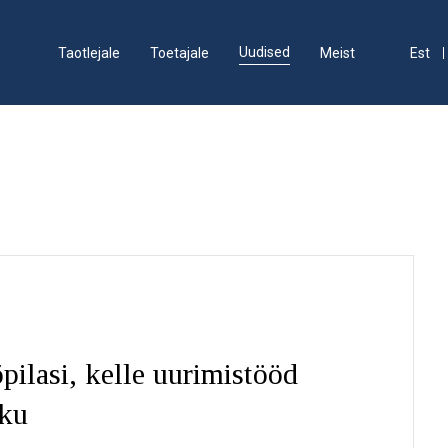
Uudised
Taotlejale
Toetajale
Meist
Est
pilasi, kelle uurimistööd
kku