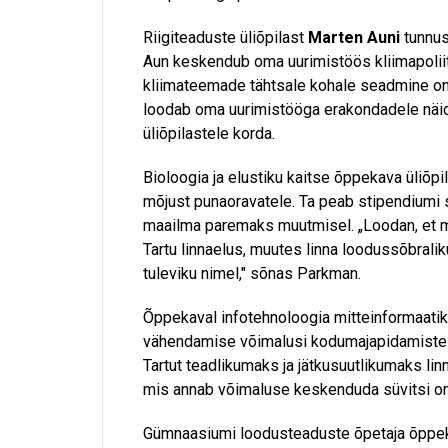
Riigiteaduste üliõpilast
Marten Auni
tunnus
Aun keskendub oma uurimistöös kliimapoliit
kliimateemade tähtsale kohale seadmine on t
loodab oma uurimistööga erakondadele näid
üliõpilastele korda.
Bioloogia ja elustiku kaitse õppekava üliõp
mõjust punaoravatele. Ta peab stipendiumi s
maailma paremaks muutmisel. „Loodan, et mi
Tartu linnaelus, muutes linna loodussõbral
tuleviku nimel," sõnas Parkman.
Õppekaval infotehnoloogia mitteinformaati
vähendamise võimalusi kodumajapidamistes 
Tartut teadlikumaks ja jätkusuutlikumaks lin
mis annab võimaluse keskenduda süvitsi om
Gümnaasiumi loodusteaduste õpetaja õppek