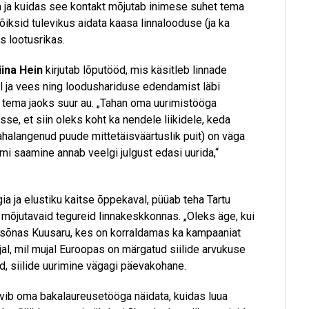
 ja kuidas see kontakt mõjutab inimese suhet tema
ksid tulevikus aidata kaasa linnalooduse (ja ka
s lootusrikas.
iina Hein
kirjutab lõputööd, mis käsitleb linnade
 ja vees ning loodushariduse edendamist läbi
 tema jaoks suur au. „Tahan oma uurimistööga
se, et siin oleks koht ka nendele liikidele, keda
mahalangenud puude mittetäisväärtuslik puit) on väga
mi saamine annab veelgi julgust edasi uurida,“
ia ja elustiku kaitse õppekaval, püüab teha Tartu
e mõjutavaid tegureid linnakeskkonnas. „Oleks äge, kui
u,“ sõnas Kuusaru, kes on korraldamas ka kampaaniat
 ajal, mil mujal Euroopas on märgatud siilide arvukuse
, siilide uurimine vägagi päevakohane.
ib oma bakalaureusetööga näidata, kuidas luua