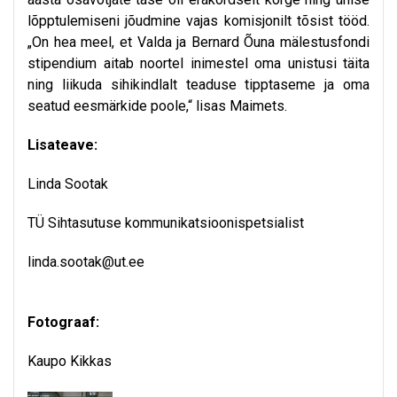
lõpptulemiseni jõudmine vajas komisjonilt tõsist tööd.
„On hea meel, et Valda ja Bernard Õuna mälestusfondi
stipendium aitab noortel inimestel oma unistusi täita
ning liikuda sihikindlalt teaduse tipptaseme ja oma
seatud eesmärkide poole,“ lisas Maimets.
Lisateave:
Linda Sootak
TÜ Sihtasutuse kommunikatsioonispetsialist
linda.sootak@ut.ee
Fotograaf:
Kaupo Kikkas