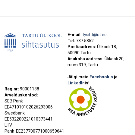
E-mail:
tysiht@ut.ee
Tel:
737 5852
Postiaadress:
Ülikooli 18,
50090 Tartu
Asukoha aadress:
Ülikooli 20,
ruum 319, Tartu
Jälgi meid
Facebookis
ja
LinkedIn
is!
Reg.nr:
90001138
Arvelduskontod:
SEB Pank
EE471010102026293006
Swedbank
EE532200221010373441
LHV
Pank
EE237700771000659641