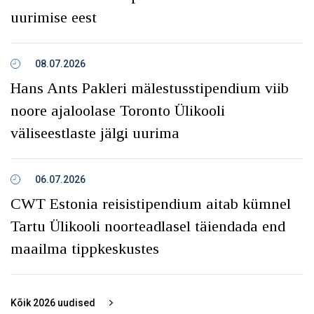
uurimise eest
08.07.2026
Hans Ants Pakleri mälestusstipendium viib
noore ajaloolase Toronto Ülikooli
väliseestlaste jälgi uurima
06.07.2026
CWT Estonia reisistipendium aitab kümnel
Tartu Ülikooli noorteadlasel täiendada end
maailma tippkeskustes
Kõik
2026
uudised