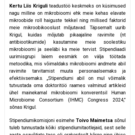
Kertu Liis Kriguli
teadustöö keskmeks on küsimused
nagu milline on mikrobioomi ehk meie kehas elavate
mikroobide roll haiguste tekkel ning millised faktorid
meie mikroobikooslust mõjutavad. Täpsemalt uurib
Krigul, kuidas mõjutab pikaajaline ravimite (nt
antibiootikumide) kasutamine meie soolestiku
mikrobioomi ja seeläbi ka meie tervist. Stipendiaadi
uurimisgrupi laiem eesmärk on välja töötada
metoodika, mis võimaldaks mikrobioomi andmete abil
ravimite tarvitamist muuta personaalsemaks ja
efektiivsemaks. „Stipendiumi abil on mul võimalik
tutvustada oma doktoritöö raames valminud artikleid
ühel mainekamal mikrobioomi konverentsil Human
Microbiome Consortium (IHMC) Congress 2024,"
sõnas Krigul.
Stipendiumikomisjoni esimehe
Toivo Maimetsa
sõnul
tuleb tunnustada kõiki stipendiumitaotlejaid, sest selle
aasta osavõtjate tase oli erakordselt kõrge ning ühise