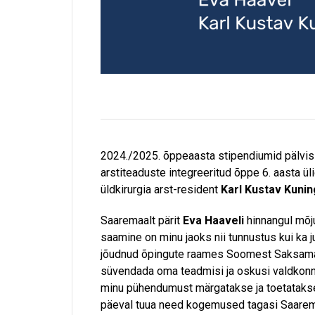
2024./2025. õppeaasta stipendiumid pälvisi
arstiteaduste integreeritud õppe 6. aasta ül
üldkirurgia arst-resident
Karl Kustav Kunin
Saaremaalt pärit
Eva Haaveli
hinnangul mõju
saamine on minu jaoks nii tunnustus kui ka 
jõudnud õpingute raames Soomest Saksamaa
süvendada oma teadmisi ja oskusi valdkonn
minu pühendumust märgatakse ja toetatakse,
päeval tuua need kogemused tagasi Saarema