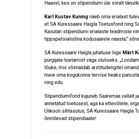
Haavel, kes on stipendiumi üle siiralt tänulik
Karl Kustav Kuning
näeb oma erialast tulev
et SA Kuressaare Haigla Toetusfond ning Sa
Kasutan stipendiumi erialaste teadmiste n
tippspetsialistina kodusaarele naasta," sõn
SA Kuressaare Haigla juhatuse liige
Märt Kõ
pürgijate toetamist väga oluliseks. „Looda
tõuke, mis võimaldab arstitudengitel omand
meie oma kogukonna tervise heaks panustada
ning edu.
Stipendiumifond kujuneb Saaremaa vallalt j
annetatud toetusest, aga ka ettevõtete, orga
Ülikooli sihtasutus, SA Kuressaare Haigla T
õnnitlevad stipendiaate!