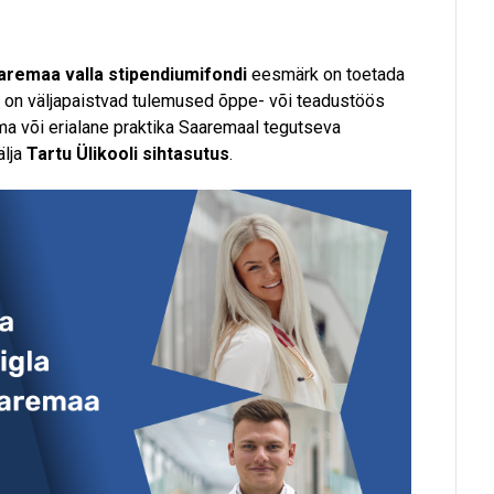
aremaa valla stipendiumifondi
eesmärk on toetada
el on väljapaistvad tulemused õppe- või teadustöös
a või erialane praktika Saaremaal tegutseva
älja
Tartu Ülikooli sihtasutus
.