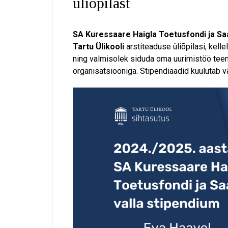
üliõpilast
SA Kuressaare Haigla Toetusfondi ja Sa
Tartu Ülikooli
arstiteaduse üliõpilasi, kell
ning valmisolek siduda oma uurimistöö teem
organisatsiooniga. Stipendiaadid kuulutab v