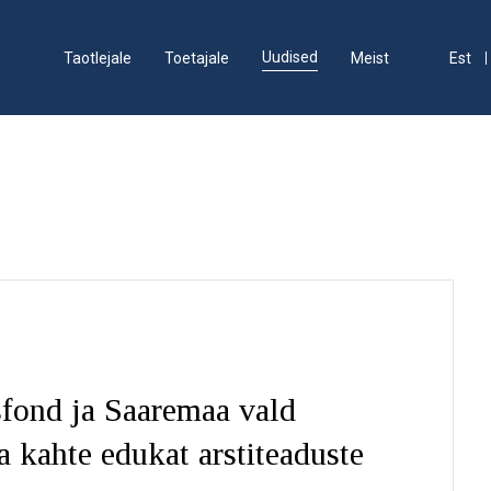
Uudised
Taotlejale
Toetajale
Meist
Est
sfond ja Saaremaa vald
a kahte edukat arstiteaduste