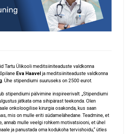
d Tartu Ülikooli meditsiiniteaduste valdkonna
iõpilane
Eva Haavel
ja meditsiiniteaduste valdkonna
g
. Ühe stipendiumi suuruseks on 2500 eurot.
b stipendiumi pälvimine inspireerivalt. „Stipendiumi
julgustus jätkata oma sihipärast teekonda. Olen
le onkoloogilise kirurgia osakonda, kus saan
as, mis on mulle eriti südamelähedane. Teadmine, et
 annab mulle veelgi rohkem motivatsiooni, et ühel
ale ja panustada oma kodukoha tervishoidu,“ ütles