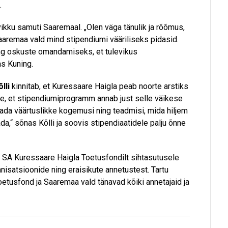
.
ikku samuti Saaremaal. „Olen väga tänulik ja rõõmus,
aremaa vald mind stipendiumi vääriliseks pidasid.
ing oskuste omandamiseks, et tulevikus
as Kuning.
lli
kinnitab, et Kuressaare Haigla peab noorte arstiks
me, et stipendiumiprogramm annab just selle väikese
ada väärtuslikke kogemusi ning teadmisi, mida hiljem
,“ sõnas Kõlli ja soovis stipendiaatidele palju õnne
a SA Kuressaare Haigla Toetusfondilt sihtasutusele
nisatsioonide ning eraisikute annetustest. Tartu
oetusfond ja Saaremaa vald tänavad kõiki annetajaid ja