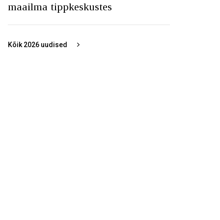
maailma tippkeskustes
Kõik
2026
uudised