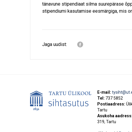
tänavune stipendiaat silma suurepärase õpp
stipendiumi kasutamise eesmärgiga, mis o
Jaga uudist:
E-mail:
tysiht@ut.
Tel:
737 5852
Postiaadress:
Üli
Tartu
Asukoha aadress
319, Tartu