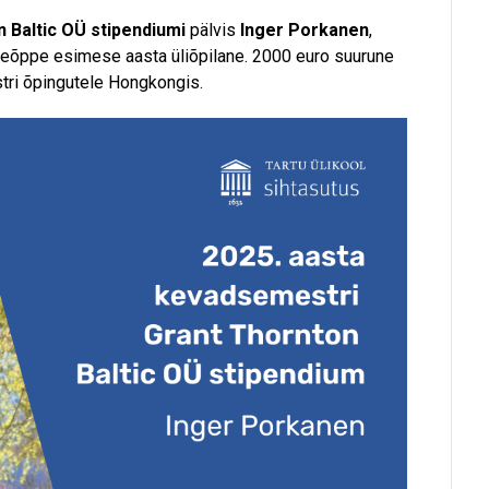
 Baltic OÜ stipendiumi
pälvis
Inger Porkanen
,
seõppe esimese aasta üliõpilane. 2000 euro suurune
tri õpingutele Hongkongis.