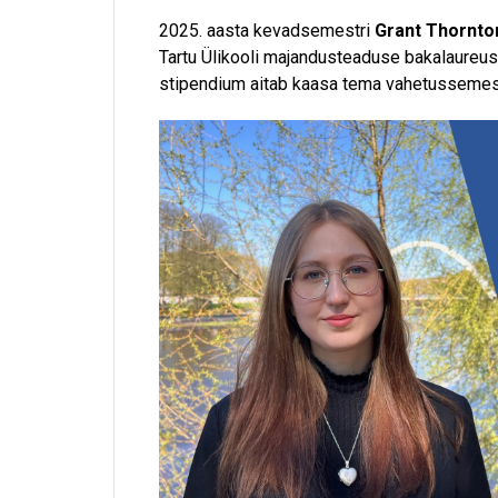
2025. aasta kevadsemestri
Grant Thornton
Tartu Ülikooli majandusteaduse bakalaureu
stipendium aitab kaasa tema vahetussemes