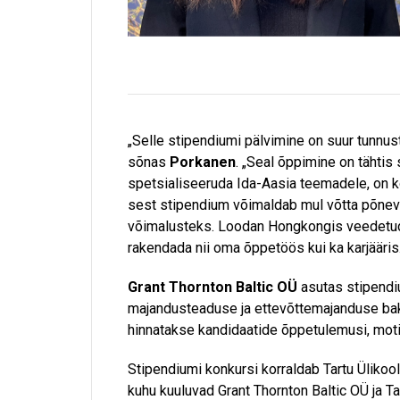
„Selle stipendiumi pälvimine on suur tunnus
sõnas
Porkanen
. „Seal õppimine on tähti
spetsialiseeruda Ida-Aasia teemadele, on k
sest stipendium võimaldab mul võtta põnev
võimalusteks. Loodan Hongkongis veedetud 
rakendada nii oma õppetöös kui ka karjääris
Grant Thornton Baltic OÜ
asutas stipendi
majandusteaduse ja ettevõttemajanduse bak
hinnatakse kandidaatide õppetulemusi, motiv
Stipendiumi konkursi korraldab Tartu Ülikoo
kuhu kuuluvad Grant Thornton Baltic OÜ ja Ta