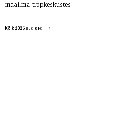
maailma tippkeskustes
Kõik
2026
uudised