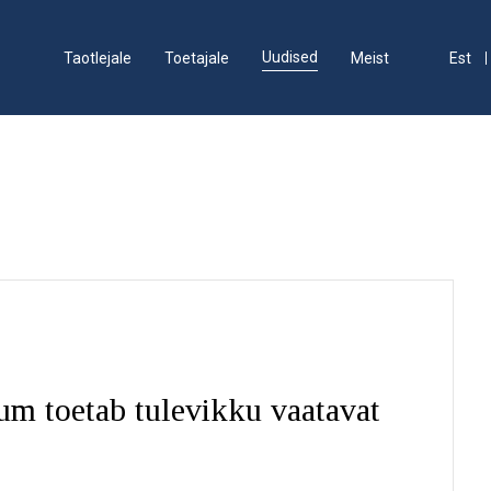
Uudised
Taotlejale
Toetajale
Meist
Est
um toetab tulevikku vaatavat