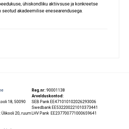
eedukuse, ühiskondliku aktiivsuse ja konkreetse
n seotud akadeemilise enesearendusega.
ee
Reg.nr:
90001138
Arvelduskontod:
kooli 18, 50090
SEB Pank EE471010102026293006
Swedbank EE532200221010373441
:
Ülikooli 20, ruum
LHV Pank
EE237700771000659641