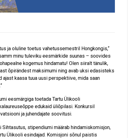
tus ja oluline toetus vahetussemestril Hongkongis,“
s samm minu tuleviku eesmärkide suunas – soovides
ohapealne kogemus hindamatu! Olen siiralt tänulik,
ast õpirändest maksimumi ning avab uksi edasisteks
ajast kaasa tuua uusi perspektiive, mida saan
.”
umi eesmärgiga toetada Tartu Ülikooli
alaureuseõppe edukaid üliõpilasi. Konkursil
atsiooni ja juhendajate soovitusi.
li Sihtasutus, stipendiumi määrab hindamiskomisjon,
rtu Ülikooli esindajad. Komisjoni sõnul paistis