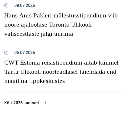
08.07.2026
Hans Ants Pakleri mälestusstipendium viib
noore ajaloolase Toronto Ülikooli
väliseestlaste jälgi uurima
06.07.2026
CWT Estonia reisistipendium aitab kümnel
Tartu Ülikooli noorteadlasel täiendada end
maailma tippkeskustes
Kõik
2026
uudised