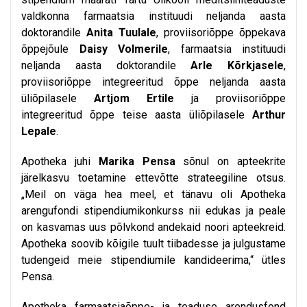
valdkonna farmaatsia instituudi neljanda aasta
doktorandile
Anita Tuulale
, proviisoriõppe õppekava
õppejõule
Daisy Volmerile
, farmaatsia instituudi
neljanda aasta doktorandile
Arle Kõrkjasele
,
proviisoriõppe integreeritud õppe neljanda aasta
üliõpilasele
Artjom Ertile
ja proviisoriõppe
integreeritud õppe teise aasta üliõpilasele
Arthur
Lepale
.
Apotheka juhi
Marika Pensa
sõnul on apteekrite
järelkasvu toetamine ettevõtte strateegiline otsus.
„Meil on väga hea meel, et tänavu oli Apotheka
arengufondi stipendiumikonkurss nii edukas ja peale
on kasvamas uus põlvkond andekaid noori apteekreid.
Apotheka soovib kõigile tuult tiibadesse ja julgustame
tudengeid meie stipendiumile kandideerima,“ ütles
Pensa.
Apotheka farmaatsiaõppe- ja teaduse arendusfond