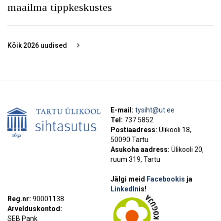
maailma tippkeskustes
Kõik
2026
uudised
E-mail:
tysiht@ut.ee
Tel:
737 5852
Postiaadress:
Ülikooli 18,
50090 Tartu
Asukoha aadress:
Ülikooli 20,
ruum 319, Tartu
Jälgi meid
Facebookis
ja
LinkedIn
is!
Reg.nr:
90001138
Arvelduskontod:
SEB Pank