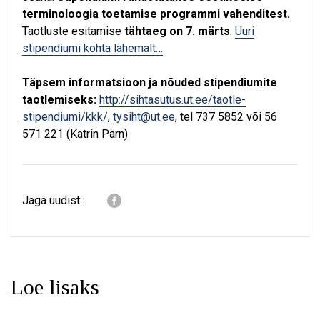
terminoloogia toetamise programmi vahenditest.
Taotluste esitamise
tähtaeg on 7. märts
.
Uuri
stipendiumi kohta lähemalt…
Täpsem informatsioon ja nõuded stipendiumite
taotlemiseks:
http://sihtasutus.ut.ee/taotle-
stipendiumi/kkk/
,
tysiht@ut.ee
, tel 737 5852 või 56
571 221 (Katrin Pärn)
Jaga uudist:
Loe lisaks