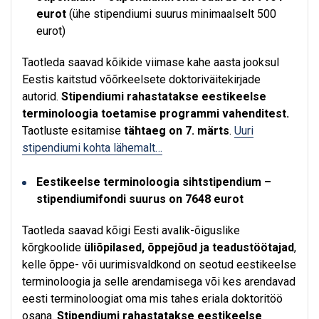
eurot
(ühe stipendiumi suurus minimaalselt 500
eurot)
Taotleda saavad kõikide viimase kahe aasta jooksul
Eestis kaitstud võõrkeelsete doktoriväitekirjade
autorid.
Stipendiumi rahastatakse eestikeelse
terminoloogia toetamise programmi vahenditest.
Taotluste esitamise
tähtaeg on 7. märts
.
Uuri
stipendiumi kohta lähemalt…
Eestikeelse terminoloogia sihtstipendium
–
stipendiumifondi suurus on 7648 eurot
Taotleda saavad kõigi Eesti avalik-õiguslike
kõrgkoolide
üliõpilased, õppejõud ja teadustöötajad
,
kelle õppe- või uurimisvaldkond on seotud eestikeelse
terminoloogia ja selle arendamisega või kes arendavad
eesti terminoloogiat oma mis tahes eriala doktoritöö
osana.
Stipendiumi rahastatakse eestikeelse