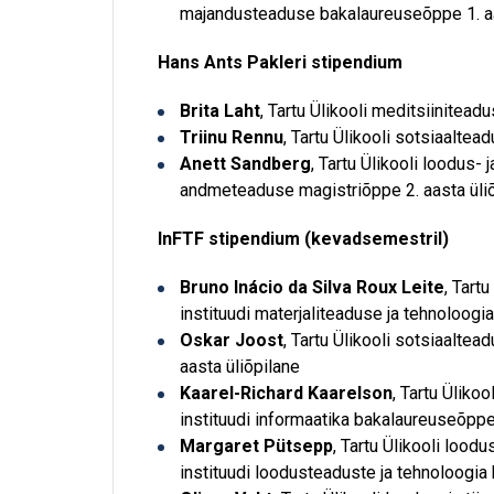
majandusteaduse bakalaureuseõppe 1. aa
Hans Ants Pakleri stipendium
Brita Laht
, Tartu Ülikooli meditsiinitead
Triinu Rennu
, Tartu Ülikooli sotsiaalte
Anett Sandberg
, Tartu Ülikooli loodus-
andmeteaduse magistriõppe 2. aasta üli
InFTF stipendium (kevadsemestril)
Bruno Inácio da Silva Roux Leite
, Tart
instituudi materjaliteaduse ja tehnoloogi
Oskar Joost
, Tartu Ülikooli sotsiaalt
aasta üliõpilane
Kaarel-Richard Kaarelson
, Tartu Üliko
instituudi informaatika bakalaureuseõppe 
Margaret Pütsepp
, Tartu Ülikooli lood
instituudi loodusteaduste ja tehnoloogia