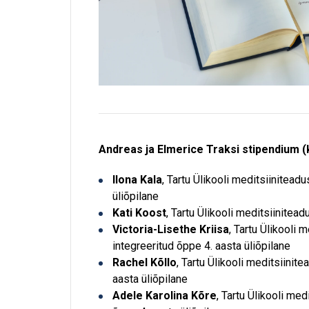
Andreas ja Elmerice Traksi stipendium 
Ilona Kala
, Tartu Ülikooli meditsiinitead
üliõpilane
Kati Koost
, Tartu Ülikooli meditsiinitea
Victoria-Lisethe Kriisa
, Tartu Ülikooli
integreeritud õppe 4. aasta üliõpilane
Rachel Kõllo
, Tartu Ülikooli meditsiinit
aasta üliõpilane
Adele Karolina Kõre
, Tartu Ülikooli me