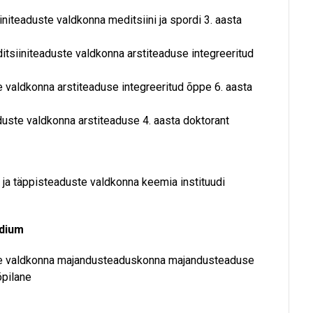
iiniteaduste valdkonna meditsiini ja spordi 3. aasta
editsiiniteaduste valdkonna arstiteaduse integreeritud
te valdkonna arstiteaduse integreeritud õppe 6. aasta
eaduste valdkonna arstiteaduse 4. aasta doktorant
s- ja täppisteaduste valdkonna keemia instituudi
ndium
uste valdkonna majandusteaduskonna majandusteaduse
õpilane