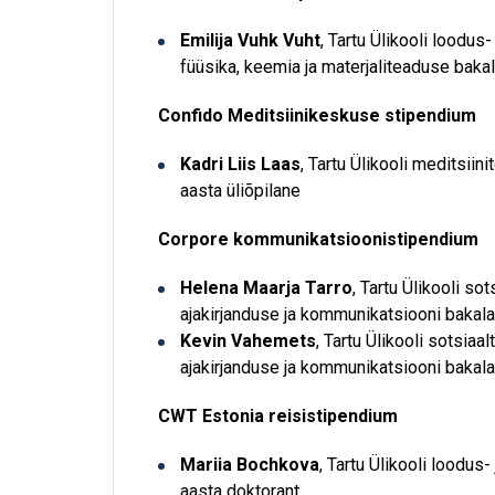
Emilija Vuhk Vuht
, Tartu Ülikooli loodus
füüsika, keemia ja materjaliteaduse baka
Confido Meditsiinikeskuse stipendium
Kadri Liis Laas
, Tartu Ülikooli meditsii
aasta üliõpilane
Corpore kommunikatsioonistipendium
Helena Maarja Tarro
, Tartu Ülikooli s
ajakirjanduse ja kommunikatsiooni bakala
Kevin Vahemets
, Tartu Ülikooli sotsia
ajakirjanduse ja kommunikatsiooni bakala
CWT Estonia reisistipendium
Mariia Bochkova
, Tartu Ülikooli loodus
aasta doktorant