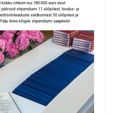
t kokku rohkem kui 180 000 euro eest.
pälvisid stipendiumi 11 üliõpilast, loodus- ja
ditsiiniteaduste valdkonnast 30 üliõpilast ja
Palju õnne kõigile stipendiumi saajatele!