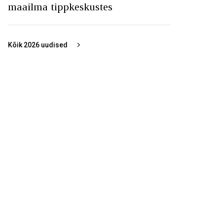
maailma tippkeskustes
Kõik
2026
uudised