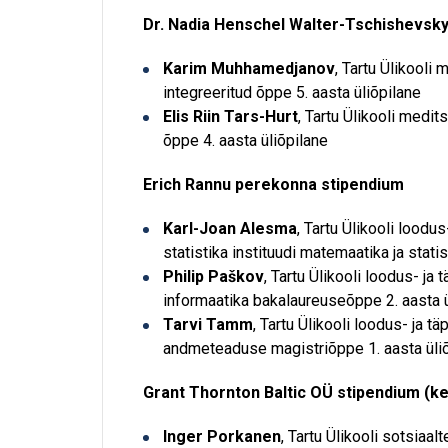
Dr. Nadia Henschel Walter-Tschishevsk
Karim Muhhamedjanov
, Tartu Ülikooli
integreeritud õppe 5. aasta üliõpilane
Elis Riin Tars-Hurt
, Tartu Ülikooli medi
õppe 4. aasta üliõpilane
Erich Rannu perekonna stipendium
Karl-Joan Alesma
, Tartu Ülikooli lood
statistika instituudi matemaatika ja stati
Philip Paškov
, Tartu Ülikooli loodus- ja
informaatika bakalaureuseõppe 2. aasta ü
Tarvi Tamm
, Tartu Ülikooli loodus- ja 
andmeteaduse magistriõppe 1. aasta üli
Grant Thornton Baltic OÜ stipendium (k
Inger Porkanen
, Tartu Ülikooli sotsia