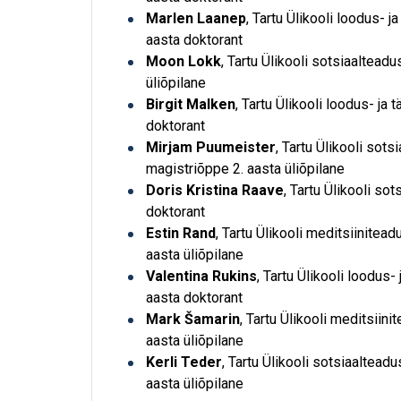
Marlen Laanep
, Tartu Ülikooli loodus- 
aasta doktorant
Moon Lokk
, Tartu Ülikooli sotsiaaltea
üliõpilane
Birgit Malken
, Tartu Ülikooli loodus- ja
doktorant
Mirjam Puumeister
, Tartu Ülikooli sot
magistriõppe 2. aasta üliõpilane
Doris Kristina Raave
, Tartu Ülikooli s
doktorant
Estin Rand
, Tartu Ülikooli meditsiinitea
aasta üliõpilane
Valentina Rukins
, Tartu Ülikooli loodus
aasta doktorant
Mark Šamarin
, Tartu Ülikooli meditsiin
aasta üliõpilane
Kerli Teder
, Tartu Ülikooli sotsiaaltead
aasta üliõpilane