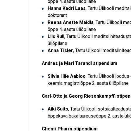
õppe 4. aasta üliõpilane
Hanna Kadri Laas
, Tartu Ülikooli medits
doktorant
Reena Anette Maidla
, Tartu Ülikooli m
õppe 4. aasta üliõpilane
Liis Rull
, Tartu Ülikooli meditsiiniteadus
üliõpilane
Anna Tisler
, Tartu Ülikooli meditsiinit
Andres ja Mari Tarandi stipendium
Silvia Hiie Aabloo
, Tartu Ülikooli loodu
keemia magistriõppe 2. aasta üliõpilane
Carl-Otto ja Georg Riesenkampffi stipe
Aiki Suits
, Tartu Ülikooli sotsiaaltead
õppekava bakalaureuseõppe 2. aasta üli
Chemi-Pharm stipendium