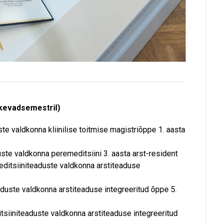
(kevadsemestril)
uste valdkonna kliinilise toitmise magistriõppe 1. aasta
duste valdkonna peremeditsiini 3. aasta arst-resident
 meditsiiniteaduste valdkonna arstiteaduse
eaduste valdkonna arstiteaduse integreeritud õppe 5.
ditsiiniteaduste valdkonna arstiteaduse integreeritud