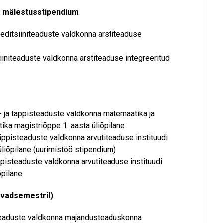
y mälestusstipendium
 meditsiiniteaduste valdkonna arstiteaduse
tsiiniteaduste valdkonna arstiteaduse integreeritud
us- ja täppisteaduste valdkonna matemaatika ja
stika magistriõppe 1. aasta üliõpilane
 täppisteaduste valdkonna arvutiteaduse instituudi
liõpilane (uurimistöö stipendium)
täppisteaduste valdkonna arvutiteaduse instituudi
õpilane
evadsemestril)
alteaduste valdkonna majandusteaduskonna