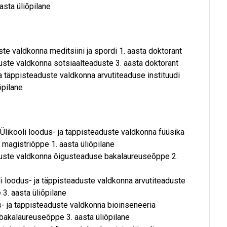
sta üliõpilane
uste valdkonna meditsiini ja spordi 1. aasta doktorant
aduste valdkonna sotsiaalteaduste 3. aasta doktorant
 ja täppisteaduste valdkonna arvutiteaduse instituudi
õpilane
u Ülikooli loodus- ja täppisteaduste valdkonna füüsika
a magistriõppe 1. aasta üliõpilane
eaduste valdkonna õigusteaduse bakalaureuseõppe 2.
oli loodus- ja täppisteaduste valdkonna arvutiteaduste
3. aasta üliõpilane
us- ja täppisteaduste valdkonna bioinseneeria
 bakalaureuseõppe 3. aasta üliõpilane