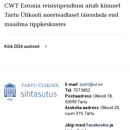
CWT Estonia reisistipendium aitab kümnel
Tartu Ülikooli noorteadlasel täiendada end
maailma tippkeskustes
Kõik
2026
uudised
E-mail:
tysiht@ut.ee
Tel:
737 5852
Postiaadress:
Ülikooli 18,
50090 Tartu
Asukoha aadress:
Ülikooli 20,
ruum 319, Tartu
Jälgi meid
Facebookis
ja