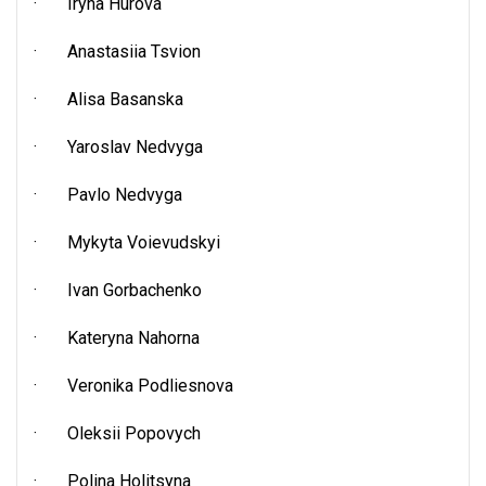
· Iryna Hurova
· Anastasiia Tsvion
· Alisa Basanska
· Yaroslav Nedvyga
· Pavlo Nedvyga
· Mykyta Voievudskyi
· Ivan Gorbachenko
· Kateryna Nahorna
· Veronika Podliesnova
· Oleksii Popovych
· Polina Holitsyna