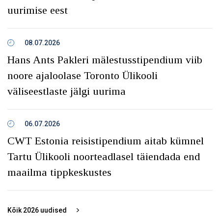
uurimise eest
08.07.2026
Hans Ants Pakleri mälestusstipendium viib
noore ajaloolase Toronto Ülikooli
väliseestlaste jälgi uurima
06.07.2026
CWT Estonia reisistipendium aitab kümnel
Tartu Ülikooli noorteadlasel täiendada end
maailma tippkeskustes
Kõik
2026
uudised