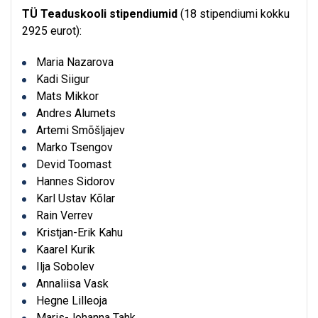
TÜ Teaduskooli stipendiumid
(18 stipendiumi kokku
2925 eurot):
Maria Nazarova
Kadi Siigur
Mats Mikkor
Andres Alumets
Artemi Smõšljajev
Marko Tsengov
Devid Toomast
Hannes Sidorov
Karl Ustav Kõlar
Rain Verrev
Kristjan-Erik Kahu
Kaarel Kurik
Ilja Sobolev
Annaliisa Vask
Hegne Lilleoja
Maris-Johanna Tahk