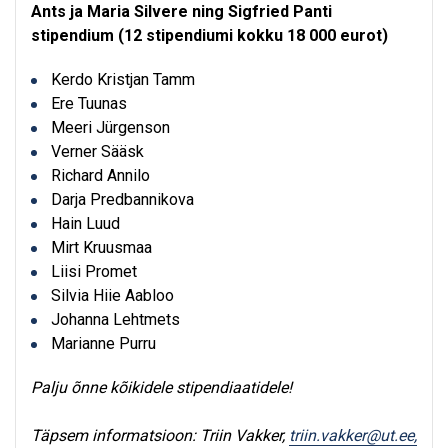
Ants ja Maria Silvere ning Sigfried Panti
stipendium (12 stipendiumi kokku 18 000 eurot)
Kerdo Kristjan Tamm
Ere Tuunas
Meeri Jürgenson
Verner Sääsk
Richard Annilo
Darja Predbannikova
Hain Luud
Mirt Kruusmaa
Liisi Promet
Silvia Hiie Aabloo
Johanna Lehtmets
Marianne Purru
Palju õnne kõikidele stipendiaatidele!
Täpsem informatsioon: Triin Vakker,
triin.vakker@ut.ee,