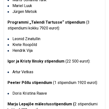
Mariel Luuk
Jürgen Metsik
Programmi „Talendi Tartusse“ stipendium
(3
stipendiumi kokku 7920 eurot):
Leonid Zinatullin
Krete Roopõld
Hendrik Vija
Igor ja Kristy Ilinsky stipendium
(22 500 eurot):
Artur Vetkas
Peeter Põllu stipendium
(1 stipendium 1920 eurot):
Doris Kristina Raave
Marju Lepajõe mälestusstipendium (
2 stipendiumi