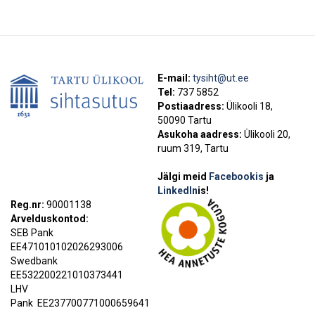
E-mail:
tysiht@ut.ee
Tel:
737 5852
Postiaadress:
Ülikooli 18,
50090 Tartu
Asukoha aadress:
Ülikooli 20,
ruum 319, Tartu
Jälgi meid
Facebookis
ja
LinkedIn
is!
Reg.nr:
90001138
Arvelduskontod:
SEB Pank
EE471010102026293006
Swedbank
EE532200221010373441
LHV
Pank
EE237700771000659641