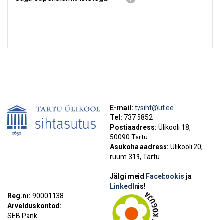
E-mail:
tysiht@ut.ee
Tel:
737 5852
Postiaadress:
Ülikooli 18,
50090 Tartu
Asukoha aadress:
Ülikooli 20,
ruum 319, Tartu
Jälgi meid
Facebookis
ja
LinkedIn
is!
Reg.nr:
90001138
Arvelduskontod:
SEB Pank