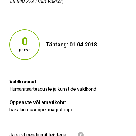
55 540 773 (Triin Vakker)
0
Tähtaeg: 01.04.2018
päeva
Valdkonnad:
Humanitaarteaduste ja kunstide valdkond
Õppeaste või ametikoht:
bakalaureuseõpe
,
magistriõpe
Jaga stipendiumit teistega: