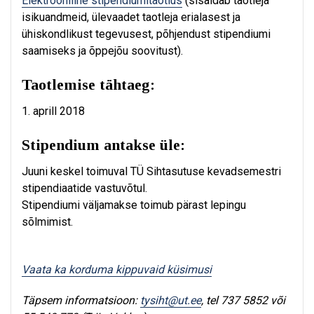
Elektrooniline stipendiumitaotlus
(sisaldab taotleja
isikuandmeid, ülevaadet taotleja erialasest ja
ühiskondlikust tegevusest, põhjendust stipendiumi
saamiseks ja õppejõu soovitust).
Ta
otlemise tähtaeg:
1. aprill 2018
Stipendium antakse üle:
Juuni keskel toimuval TÜ Sihtasutuse kevadsemestri
stipendiaatide vastuvõtul.
Stipendiumi väljamakse toimub pärast lepingu
sõlmimist.
Vaata ka korduma kippuvaid küsimusi
Täpsem informatsioon:
tysiht@ut.ee
, tel 737 5852 või