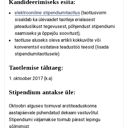
Kandideerimiseks esita:
elektrooniline stipendiumitaotlus
(taotlusvorm
sisaldab ka ülevaadet taotleja erialasest
jateaduslikust tegevusest, põhjendust stipendiumi
saamiseks ja õppejõu soovitust);
taotluse aluseks oleva artikli kokkuvõte või
konverentsil esitatava teadustöö teesid (lisada
stipendiumitaotlusele).
Taotlemise tähtaeg:
1. oktoober 2017 (k.a)
Stipendium antakse üle:
Oktoobri alguses toimuval arstiteaduskonna
aastapäevale pühendatud dekaani vastuvõtul.
Stipendiumi väljamakse toimub pärast lepingu
sõlmimist.