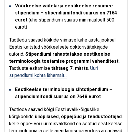
Võõrkeelse väitekirja eestikeelse resümee
stipendium
– stipendiumifondi suurus on 7164
eurot
(ühe stipendiumi suurus minimaalselt 500
eurot)
Taotleda saavad kõikide viimase kahe aasta jooksul
Eestis kaitstud võõrkeelsete doktoriväitekirjade
autorid.
Stipendiumi rahastatakse eestikeelse
terminoloogia toetamise programmi vahenditest.
Taotluste esitamise
tähtaeg 7. märts
.
Uuri
stipendiumi kohta lähemalt…
Eestikeelse terminoloogia sihtstipendium
–
stipendiumifondi suurus on 7648 eurot
Taotleda saavad kõigi Eesti avalik-õiguslike
kõrgkoolide
üliõpilased, õppejõud ja teadustöötajad
,
kelle õppe- või uurimisvaldkond on seotud eestikeelse
terminoloogia ja selle arendamisega või kes arendavad