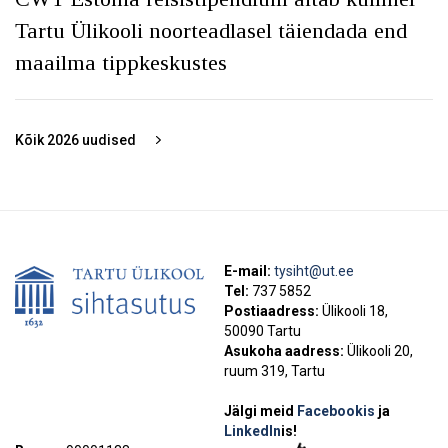
Tartu Ülikooli noorteadlasel täiendada end
maailma tippkeskustes
Kõik
2026
uudised
E-mail:
tysiht@ut.ee
Tel:
737 5852
Postiaadress:
Ülikooli 18,
50090 Tartu
Asukoha aadress:
Ülikooli 20,
ruum 319, Tartu
Jälgi meid
Facebookis
ja
LinkedIn
is!