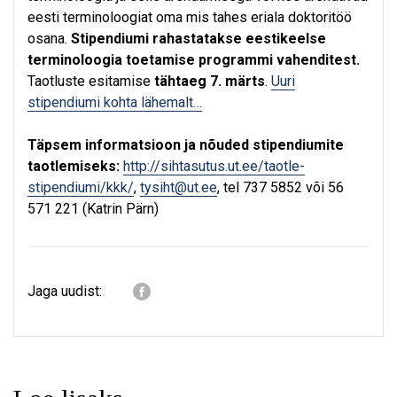
eesti terminoloogiat oma mis tahes eriala doktoritöö
osana.
Stipendiumi rahastatakse eestikeelse
terminoloogia toetamise programmi vahenditest.
Taotluste esitamise
tähtaeg 7. märts
.
Uuri
stipendiumi kohta lähemalt…
Täpsem informatsioon ja nõuded stipendiumite
taotlemiseks:
http://sihtasutus.ut.ee/taotle-
stipendiumi/kkk/
,
tysiht@ut.ee
, tel 737 5852 või 56
571 221 (Katrin Pärn)
Jaga uudist: