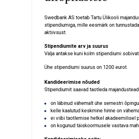
Swedbank AS toetab Tartu Ülikooli majandu
stipendiumiga, mille eesmärk on tunnustada
aktiivsust.
Stipendiumite arv ja suurus
Välja antakse kuni kolm stipendiumi sobiva
Ühe stipendiumi suurus on 1200 eurot.
Kandideerimise nõuded
Stipendiumit saavad taotleda majandustead
on läbinud vähemalt ühe semestri õpingu
kelle kaalutud keskmine hinne on vähemal
ei viibi taotlemise hetkel akadeemilisel 
on kogunud täiskoormusele vastava mahu