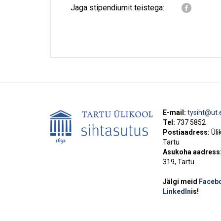
Jaga stipendiumit teistega:
E-mail:
tysiht@ut.
Tel:
737 5852
Postiaadress:
Üli
Tartu
Asukoha aadress
319, Tartu
Jälgi meid
Faceb
LinkedIn
is!