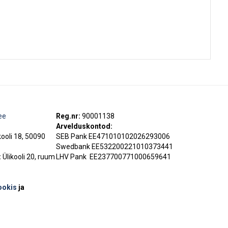
ee
Reg.nr:
90001138
Arvelduskontod:
kooli 18, 50090
SEB Pank EE471010102026293006
Swedbank EE532200221010373441
:
Ülikooli 20, ruum
LHV Pank
EE237700771000659641
ookis
ja