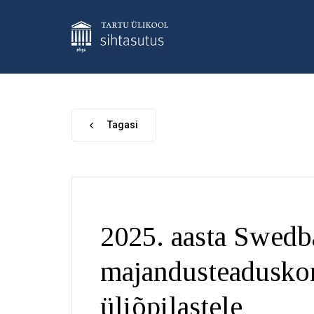
Tagasi
2025. aasta Swed
majandusteadusko
üliõpilastele