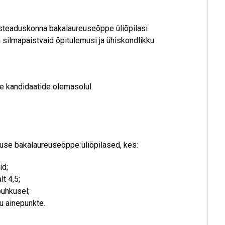
steaduskonna bakalaureuseõppe üliõpilasi
 silmapaistvaid õpitulemusi ja ühiskondlikku
te kandidaatide olemasolul.
use bakalaureuseõppe üliõpilased, kes:
id;
t 4,5;
puhkusel;
 ainepunkte.