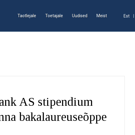
Taotlejale
Toetajale
Uudised
Meist
Est
bank AS stipendium
nna bakalaureuseõppe