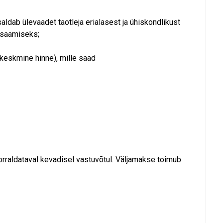
saldab ülevaadet taotleja erialasest ja ühiskondlikust
 saamiseks;
keskmine hinne), mille saad
orraldataval kevadisel vastuvõtul. Väljamakse toimub