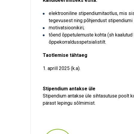
Kandideerimiseks esita:
elektrooniline stipendiumitaotlus, mis si
tegevusest ning põhjendust stipendiumi
motivatsioonikiri;
tõend õppetulemuste kohta (sh kaalutud 
õppekorraldusspetsialistilt.
Taotlemise tähtaeg
1. aprill 2025 (k.a).
Stipendium antakse üle
Stipendium antakse üle sihtasutuse poolt k
pärast lepingu sõlmimist.