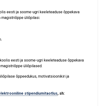
oolis eesti ja soome-ugri keeleteaduse õppekava
 magistriõppe üliõpilasi.
m.
ikoolis eesti ja soome-ugri keeleteaduse õppekava
 magistriõppe üliõpilased.
iõpilase õppeedukus, motivatsioonikiri ja
elektrooniline stipendiumitaotlus
, sh: