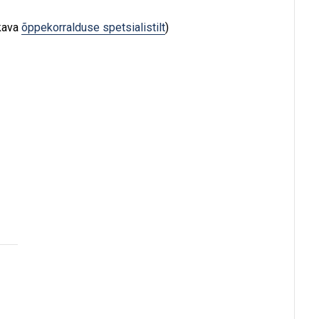
kava
õppekorralduse spetsialistilt
)