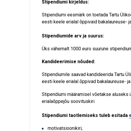
Stipendiumi kirjeldus:
Stipendiumi eesmärk on toetada Tartu Ülik
eesti keele erialal õppivaid bakalaureuse- ja
Stipendiumide arv ja suurus:
Üks vähemalt 1000 euro suurune stipendiu
Kandideerimise nõuded:
Stipendiumile saavad kandideerida Tartu Ül
eesti keele erialal õppivad bakalaureuse- ja
Stipendiumi määramisel võetakse aluseks ül
erialaõppejõu soovituskiri.
Stipendiumi taotlemiseks tuleb esitada
motivatsioonikiri;