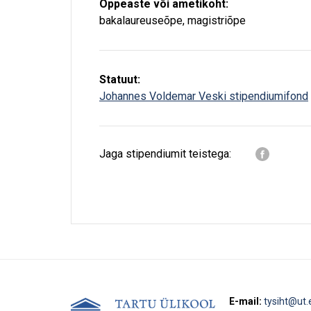
Õppeaste või ametikoht:
bakalaureuseõpe
,
magistriõpe
Statuut:
Johannes Voldemar Veski stipendiumifond
Jaga stipendiumit teistega:
E-mail:
tysiht@ut.