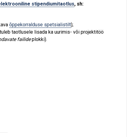
elektrooniline stipendiumitaotlus
, sh:
kava
õppekorralduse spetsialistilt
);
uleb taotlusele lisada ka uurimis- või projektitöö
ndavate failide
plokki).