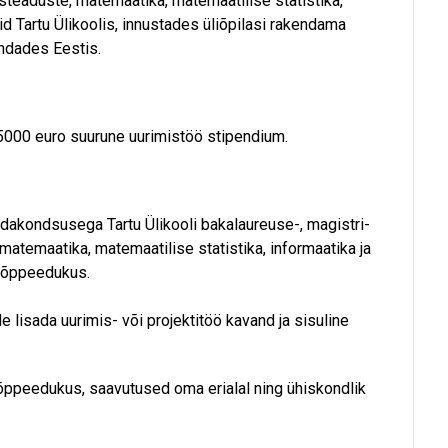
eaduste, matemaatika, matemaatilise statistika,
uid Tartu Ülikoolis, innustades üliõpilasi rakendama
ndades Eestis.
5000 euro suurune uurimistöö stipendium.
dakondsusega Tartu Ülikooli bakalaureuse-, magistri-
atemaatika, matemaatilise statistika, informaatika ja
a õppeedukus.
e lisada uurimis- või projektitöö kavand ja sisuline
ppeedukus, saavutused oma erialal ning ühiskondlik