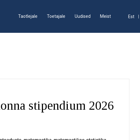
Taotlejale
Toetajale
Uudised
Meist
Est
konna stipendium 2026