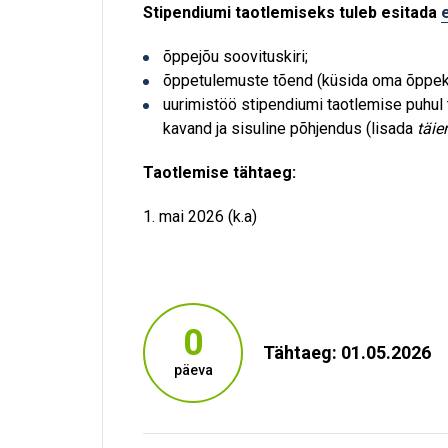
Stipendiumi taotlemiseks tuleb esitada
õppejõu soovituskiri;
õppetulemuste tõend (küsida oma õppe
uurimistöö stipendiumi taotlemise puhul t
kavand ja sisuline põhjendus (lisada
täie
Taotlemise tähtaeg:
1. mai 2026 (k.a)
0
Tähtaeg: 01.05.2026
päeva