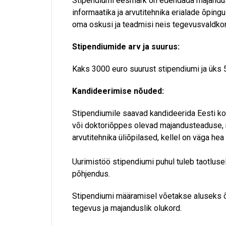
Stipendiumi eesmärk on edendada majandust
informaatika ja arvutitehnika erialade õping
oma oskusi ja teadmisi neis tegevusvaldko
Stipendiumide arv ja suurus:
Kaks 3000 euro suurust stipendiumi ja üks 
Kandideerimise nõuded:
Stipendiumile saavad kandideerida Eesti ko
või doktoriõppes olevad majandusteaduse, m
arvutitehnika üliõpilased, kellel on väga he
Uurimistöö stipendiumi puhul tuleb taotlusel
põhjendus.
Stipendiumi määramisel võetakse aluseks õ
tegevus ja majanduslik olukord.