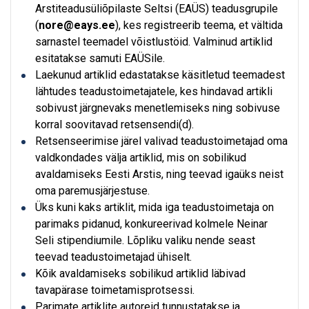
Arstiteadusüliõpilaste Seltsi (EAÜS) teadusgrupile
(
nore@eays.ee
), kes registreerib teema, et vältida
sarnastel teemadel võistlustöid. Valminud artiklid
esitatakse samuti EAÜSile.
Laekunud artiklid edastatakse käsitletud teemadest
lähtudes teadustoimetajatele, kes hindavad artikli
sobivust järgnevaks menetlemiseks ning sobivuse
korral soovitavad retsensendi(d).
Retsenseerimise järel valivad teadustoimetajad oma
valdkondades välja artiklid, mis on sobilikud
avaldamiseks Eesti Arstis, ning teevad igaüks neist
oma paremusjärjestuse.
Üks kuni kaks artiklit, mida iga teadustoimetaja on
parimaks pidanud, konkureerivad kolmele Neinar
Seli stipendiumile. Lõpliku valiku nende seast
teevad teadustoimetajad ühiselt.
Kõik avaldamiseks sobilikud artiklid läbivad
tavapärase toimetamisprotsessi.
Parimate artiklite autoreid tunnustatakse ja