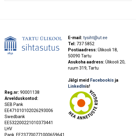
E-mail:
tysiht@ut.ee
Tel:
737 5852
Postiaadress:
Ülikooli 18,
50090 Tartu
Asukoha aadress:
Ülikooli 20,
ruum 319, Tartu
Jälgi meid
Facebookis
ja
LinkedIn
is!
Reg.nr:
90001138
Arvelduskontod:
SEB Pank
EE471010102026293006
Swedbank
EE532200221010373441
LHV
Pank
EE237700771000659641