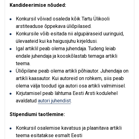
Kandideerimise nõuded:
Konkursil võivad osaleda kõik Tartu Ülikooli
arstiteaduse õppekava üliõpilased.
Konkursile võib esitada nii algupäraseid uuringuid,
ülevaateid kui ka haigusjuhu kirjeldusi.
Igal artiklil peab olema juhendaja. Tudeng leiab
endale juhendaja ja kooskõlastab temaga artikli
teema.
Üliõpilane peab olema artikli põhiautor. Juhendaja on
artikli kaasautor. Kui autoreid on rohkem, siis peab
olema välja toodud iga autori osa artikli valmimisel.
Kirjutamisel peab lähtuma Eesti Arsti kodulehel
avaldatud
autori juhendist
.
Stipendiumi taotlemine:
Konkursil osalemise kavatsus ja plaanitava artikli
teema esitatakse esmalt Eesti