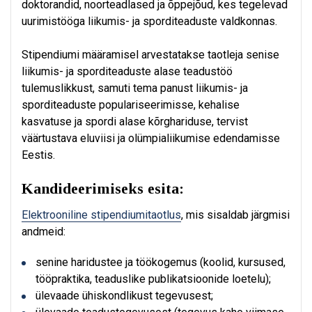
doktorandid, noorteadlased ja õppejõud, kes tegelevad
uurimistööga liikumis- ja sporditeaduste valdkonnas.
Stipendiumi määramisel arvestatakse taotleja senise
liikumis- ja sporditeaduste alase teadustöö
tulemuslikkust, samuti tema panust liikumis- ja
sporditeaduste populariseerimisse, kehalise
kasvatuse ja spordi alase kõrghariduse, tervist
väärtustava eluviisi ja olümpialiikumise edendamisse
Eestis.
Kandideerimiseks esita:
Elektrooniline stipendiumitaotlus
, mis sisaldab järgmisi
andmeid:
senine haridustee ja töökogemus (koolid, kursused,
tööpraktika, teaduslike publikatsioonide loetelu);
ülevaade ühiskondlikust tegevusest;