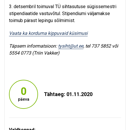
3. detsembril toimuval TÜ sihtasutuse sügissemestri
stipendiaatide vastuvõtul. Stipendiumi väljamakse
toimub pärast lepingu sõlmimist.
Vaata ka korduma kippuvaid küsimusi
Täpsem informatsioon:
tysiht@ut.ee
, tel 737 5852 või
5554 0773 (Triin Vakker)
0
Tähtaeg: 01.11.2020
päeva
Valdkonnad: