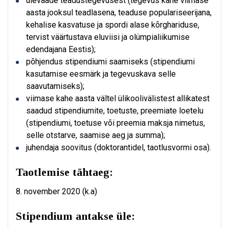
ülevaade teadustegevusest (tegevus kahe viimase
aasta jooksul teadlasena, teaduse populariseerijana,
kehalise kasvatuse ja spordi alase kõrghariduse,
tervist väärtustava eluviisi ja olümpialiikumise
edendajana Eestis);
põhjendus stipendiumi saamiseks (stipendiumi
kasutamise eesmärk ja tegevuskava selle
saavutamiseks);
viimase kahe aasta vältel ülikoolivälistest allikatest
saadud stipendiumite, toetuste, preemiate loetelu
(stipendiumi, toetuse või preemia maksja nimetus,
selle otstarve, saamise aeg ja summa);
juhendaja soovitus (doktorantidel, taotlusvormi osa).
Taotlemise tähtaeg:
8. november 2020 (k.a)
Stipendium antakse üle: