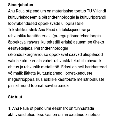
Sissejuhatus
Anu Raua stipendium on materiaalne toetus TÜ Viljandi
kultuuriakadeemia pärandtehnoloogia ja kultuuripärandi
loovrakendused õppekavade üliõpilastele.
Tekstiilikunstnik Anu Raud oli talukujunduse ja
rahvusliku käsitöö eriala (praegu pärandtehnoloogia
õppekava: rahvusliku tekstiili eriala) asutamise üheks
eestvedajaks. Pärandtehnoloogia
rakenduskõrghariduse õppekaval saavad üliõpilased
valida kolme eriala vahel: rahvuslik tekstiil, rahvuslik
ehitus ja rahvuslik metallitöö. Edasi on neil haridusteed
võimalik jätkata Kultuuripärandi loovrakenduste
magistriõppes, kus isiklike käsitöiste meistrioskuste
pinnal mõnd teemat süvitsi uurida.
Statuut
1. Anu Raua stipendiumi eesmärk on tunnustada
aktiivseid üliõpilasi, kes on silma paistnud ainelise