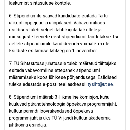
laekumist sihtasutuse kontole.
6. Stipendiumile saavad kandidaate esitada Tartu
ülikooli õppejõud ja üliõpilased. Vabavormilises
esildises tuleb selgelt lahti kirjutada kellele ja
missuguste teenete eest stipendiumit taotletakse. Ise
sellele stipendiumile kandideerida võimalik ei ole.
Esildiste esitamise tähtaeg on 1. november.
7. TÜ Sihtasutuse juhatusele tuleb määratud tähtajaks
esitada vabavormiline ettepanek stipendiumi
määramiseks koos lühikese põhjendusega. Esildised
tuleks edastada e-posti teel aadressil
tysiht@ut.ee
.
8. Stipendiumi määrab 3-liikmeline komisjon, kuhu
kuuluvad pärandtehnoloogia õppekava programmijuht,
kultuuripärandi loovrakendused õppekava
programmijuht ja üks TÜ Viljandi kultuuriakadeemia
juhtkonna esindaja.