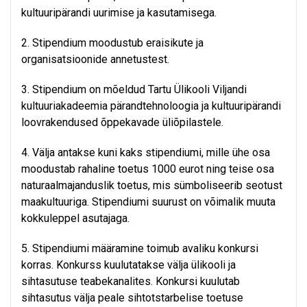
kultuuripärandi uurimise ja kasutamisega.
2. Stipendium moodustub eraisikute ja
organisatsioonide annetustest.
3. Stipendium on mõeldud Tartu Ülikooli Viljandi
kultuuriakadeemia pärandtehnoloogia ja kultuuripärandi
loovrakendused õppekavade üliõpilastele.
4. Välja antakse kuni kaks stipendiumi, mille ühe osa
moodustab rahaline toetus 1000 eurot ning teise osa
naturaalmajanduslik toetus, mis sümboliseerib seotust
maakultuuriga. Stipendiumi suurust on võimalik muuta
kokkuleppel asutajaga.
5. Stipendiumi määramine toimub avaliku konkursi
korras. Konkurss kuulutatakse välja ülikooli ja
sihtasutuse teabekanalites. Konkursi kuulutab
sihtasutus välja peale sihtotstarbelise toetuse