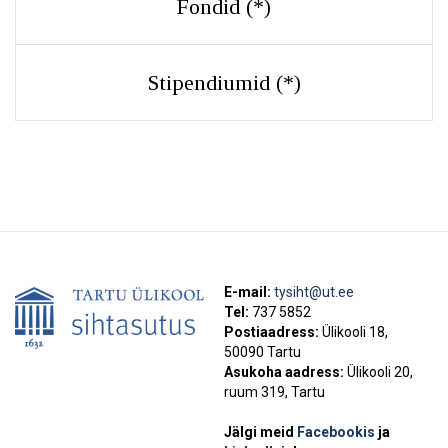
Fondid (
*
)
Stipendiumid (
*
)
E-mail:
tysiht@ut.ee
Tel:
737 5852
Postiaadress:
Ülikooli 18,
50090 Tartu
Asukoha aadress:
Ülikooli 20,
ruum 319, Tartu
Jälgi meid
Facebookis
ja