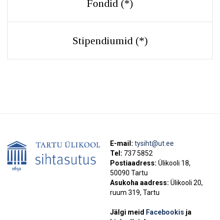
Fondid (
*
)
Stipendiumid (
*
)
E-mail:
tysiht@ut.ee
Tel:
737 5852
Postiaadress:
Ülikooli 18,
50090 Tartu
Asukoha aadress:
Ülikooli 20,
ruum 319, Tartu
Jälgi meid
Facebookis
ja