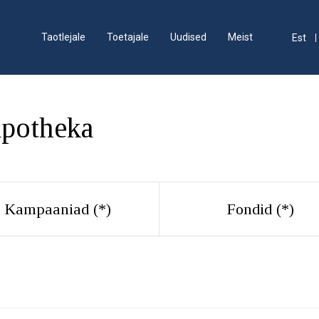
Taotlejale
Toetajale
Uudised
Meist
Est
apotheka
Kampaaniad (
*
)
Fondid (
*
)