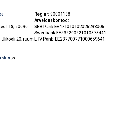
ee
Reg.nr:
90001138
Arvelduskontod:
kooli 18, 50090
SEB Pank EE471010102026293006
Swedbank EE532200221010373441
:
Ülikooli 20, ruum
LHV Pank
EE237700771000659641
ookis
ja