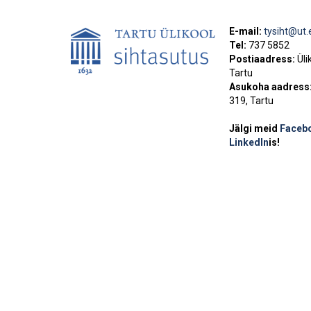
E-mail:
tysiht@ut.
Tel:
737 5852
Postiaadress:
Üli
Tartu
Asukoha aadress
319, Tartu
Jälgi meid
Faceb
LinkedIn
is!