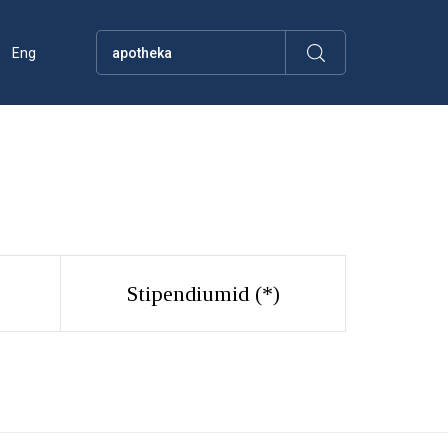
Eng
Stipendiumid (
*
)