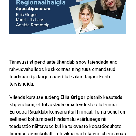
Tänavusi stipendiaate ühendab soov täiendada end
rahvusvahelises keskkonnas ning tuua omandatud
teadmised ja kogemused tulevikus tagasi Eesti
tervishoidu.
Viienda kursuse tudeng
Eliis Grigor
plaanib kasutada
stipendiumi, et tutvustada oma teadustöö tulemusi
Euroopa Rauaklubi konverentsil Iirimaal. Tema sõnul on
sellised kohtumised hindamatu väärtusega nii
teadustöö nähtavuse kui ka tulevaste koostöösuhete
loomise seisukohalt. Tulevikus näeb ta end ühendamas