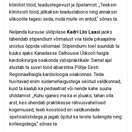
kliinilist tööd, teadustegevust ja õpetamist. „Teeksin
klinitsisti tööd, jätkaksin teaduslaboris ning annaksin
ülikoolile tagasi seda, mida mulle on antud,“ sõnas ta.
Neljanda kursuse üliõpilase
Kadri Liis Laasi
jaoks
tähendab stipendium võimalust viia täide pikaajaline
unistus õppida välismaal. Stipendiumi toel suundub ta
kuuks ajaks Kanadasse Dalhousie Ülikooli haigla
kardiokirurgia osakonda välispraktikale. Samal ajal
alustab ta suvel tööd abiarstina Põhja-Eesti
Regionaalhaigla kardioloogia osakonnas. Teda
huvitavad enim südamehaigustega seotud valdkonnad,
kuid ta kaalub ka pediaatriat või nende kahe suuna
ühildamist. „Kuhu iganes ma ka ei jõuaks, tahan olla
arst, kes ühendab praktikasse rahvusvahelised
kogemused, teeb koostööd eri valdkondade
spetsialistidega ja jagab õpitut ka teiste tudengite ning
kolleegidega,“ sõnas ta.