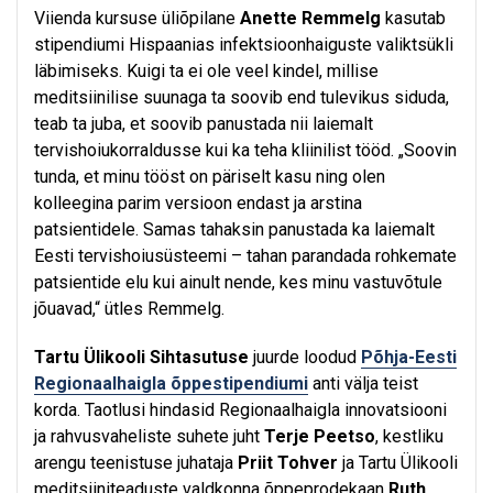
Viienda kursuse üliõpilane
Anette Remmelg
kasutab
stipendiumi Hispaanias infektsioonhaiguste valiktsükli
läbimiseks. Kuigi ta ei ole veel kindel, millise
meditsiinilise suunaga ta soovib end tulevikus siduda,
teab ta juba, et soovib panustada nii laiemalt
tervishoiukorraldusse kui ka teha kliinilist tööd. „Soovin
tunda, et minu tööst on päriselt kasu ning olen
kolleegina parim versioon endast ja arstina
patsientidele. Samas tahaksin panustada ka laiemalt
Eesti tervishoiusüsteemi – tahan parandada rohkemate
patsientide elu kui ainult nende, kes minu vastuvõtule
jõuavad,“ ütles Remmelg.
Tartu Ülikooli Sihtasutuse
juurde loodud
Põhja-Eesti
Regionaalhaigla õppestipendiumi
anti välja teist
korda. Taotlusi hindasid Regionaalhaigla innovatsiooni
ja rahvusvaheliste suhete juht
Terje Peetso
, kestliku
arengu teenistuse juhataja
Priit Tohver
ja Tartu Ülikooli
meditsiiniteaduste valdkonna õppeprodekaan
Ruth