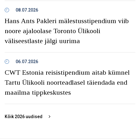
08.07.2026
Hans Ants Pakleri mälestusstipendium viib
noore ajaloolase Toronto Ülikooli
väliseestlaste jälgi uurima
06.07.2026
CWT Estonia reisistipendium aitab kümnel
Tartu Ülikooli noorteadlasel täiendada end
maailma tippkeskustes
Kõik
2026
uudised