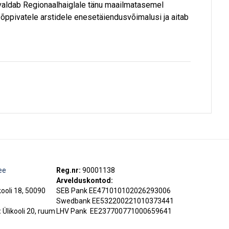
avaldab Regionaalhaiglale tänu maailmatasemel
 õppivatele arstidele enesetäiendusvõimalusi ja aitab
ee
Reg.nr:
90001138
Arvelduskontod:
kooli 18, 50090
SEB Pank EE471010102026293006
Swedbank EE532200221010373441
:
Ülikooli 20, ruum
LHV Pank
EE237700771000659641