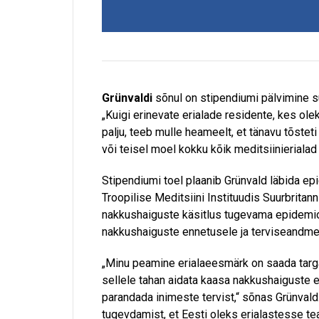
Grünvaldi
sõnul on stipendiumi pälvimine s
„Kuigi erinevate erialade residente, kes ole
palju, teeb mulle heameelt, et tänavu tõstet
või teisel moel kokku kõik meditsiinierialad 
Stipendiumi toel plaanib Grünvald läbida e
Troopilise Meditsiini Instituudis Suurbritan
nakkushaiguste käsitlus tugevama epidemio
nakkushaiguste ennetusele ja terviseandme
„Minu peamine erialaeesmärk on saada targa
sellele tahan aidata kaasa nakkushaiguste 
parandada inimeste tervist,“ sõnas Grünvald
tugevdamist, et Eesti oleks erialastesse t