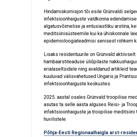
Hindamiskomisjon tõi esile Grünvaldi selg
infektsioonhaiguste valdkonna edendamisel.
algatusvõimelise ja entusiastliku arstina, ke
meditsiinisüsteemile kui ka ühiskonnale laie
epidemioloogiateadmisi senisest rohkem ka k
Lisaks residentuurile on Grünvald aktiivsel
hambaarstiteaduse üliõpilaste nakkushaigus
erialaseltsidele ning avaldanud artikleid t
kuuluvad välisvahetused Ungaris ja Prantsu
infektsioonhaiguste keskustes.
2025. aastal osales Grünvald troopilise me
asutas ta selle aasta alguses Reisi- ja Troo
infektsioonhaiguste ja troopilise meditsiini 
huvilistele.
Põhja-Eesti Regionaalhaigla arst-reside