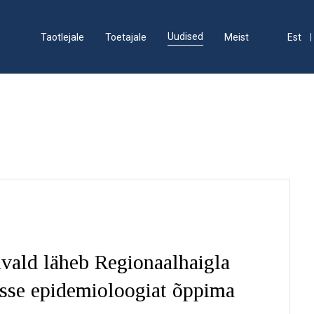
Uudised
Taotlejale
Toetajale
Meist
Est
vald läheb Regionaalhaigla
isse epidemioloogiat õppima