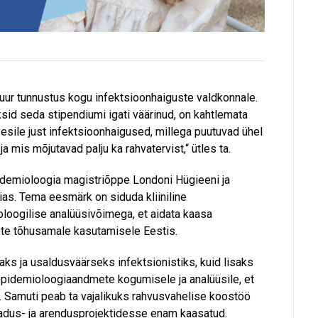
uur tunnustus kogu infektsioonhaiguste valdkonnale.
ksid seda stipendiumi igati väärinud, on kahtlemata
i esile just infektsioonhaigused, millega puutuvad ühel
ja mis mõjutavad palju ka rahvatervist,“ ütles ta.
pidemioloogia magistriõppe Londoni Hügieeni ja
nias. Tema eesmärk on siduda kliiniline
loogilise analüüsivõimega, et aidata kaasa
te tõhusamale kasutamisele Eestis.
ks ja usaldusväärseks infektsionistiks, kuid lisaks
epidemioloogiaandmete kogumisele ja analüüsile, et
. Samuti peab ta vajalikuks rahvusvahelise koostöö
eadus- ja arendusprojektidesse enam kaasatud.