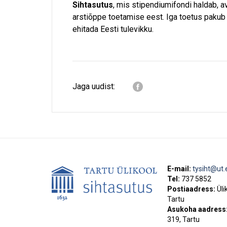
Sihtasutus
, mis stipendiumifondi haldab, 
arstiõppe toetamise eest. Iga toetus pakub
ehitada Eesti tulevikku.
Jaga uudist:
E-mail:
tysiht@ut.
Tel:
737 5852
Postiaadress:
Üli
Tartu
Asukoha aadress
319, Tartu