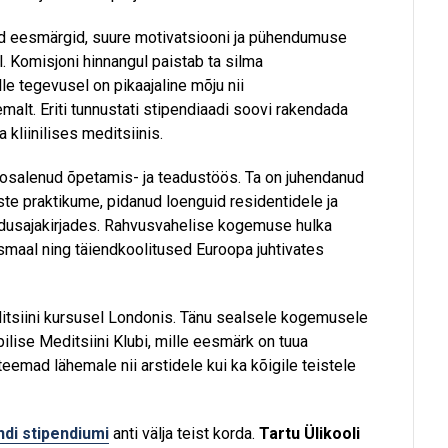
ed eesmärgid, suure motivatsiooni ja pühendumuse
 Komisjoni hinnangul paistab ta silma
lle tegevusel on pikaajaline mõju nii
malt. Eriti tunnustati stipendiaadi soovi rakendada
liinilises meditsiinis.
t osalenud õpetamis- ja teadustöös. Ta on juhendanud
te praktikume, pidanud loenguid residentidele ja
eadusajakirjades. Rahvusvahelise kogemuse hulka
smaal ning täiendkoolitused Euroopa juhtivates
ditsiini kursusel Londonis. Tänu sealsele kogemusele
pilise Meditsiini Klubi, mille eesmärk on tuua
teemad lähemale nii arstidele kui ka kõigile teistele
ndi stipendiumi
anti välja teist korda.
Tartu Ülikooli