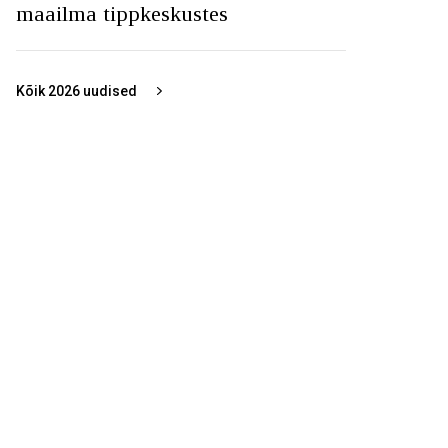
maailma tippkeskustes
Kõik
2026
uudised