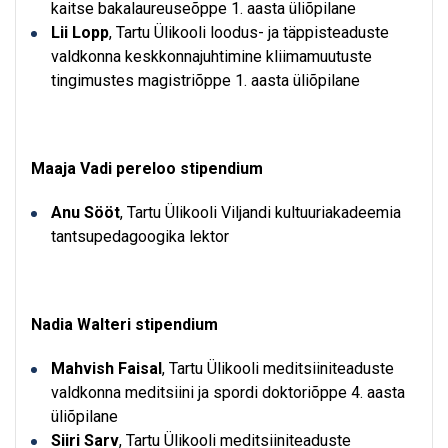
kaitse bakalaureuseõppe 1. aasta üliõpilane
Lii Lopp
, Tartu Ülikooli loodus- ja täppisteaduste
valdkonna keskkonnajuhtimine kliimamuutuste
tingimustes magistriõppe 1. aasta üliõpilane
Maaja Vadi pereloo stipendium
Anu Sööt
, Tartu Ülikooli Viljandi kultuuriakadeemia
tantsupedagoogika lektor
Nadia Walteri stipendium
Mahvish Faisal
, Tartu Ülikooli meditsiiniteaduste
valdkonna meditsiini ja spordi doktoriõppe 4. aasta
üliõpilane
Siiri Sarv
, Tartu Ülikooli meditsiiniteaduste