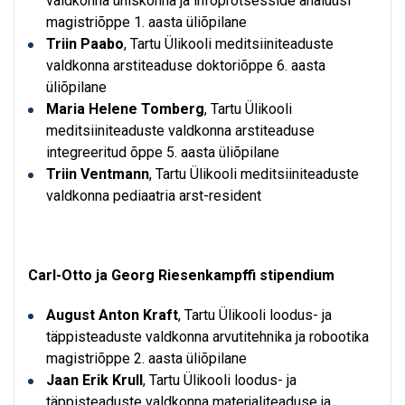
valdkonna ühiskonna ja infoprotsesside analüüsi
magistriõppe 1. aasta üliõpilane
Triin Paabo
, Tartu Ülikooli meditsiiniteaduste
valdkonna arstiteaduse doktoriõppe 6. aasta
üliõpilane
Maria Helene Tomberg
, Tartu Ülikooli
meditsiiniteaduste valdkonna arstiteaduse
integreeritud õppe 5. aasta üliõpilane
Triin Ventmann
, Tartu Ülikooli meditsiiniteaduste
valdkonna pediaatria arst-resident
Carl-Otto ja Georg Riesenkampffi stipendium
August Anton Kraft
, Tartu Ülikooli loodus- ja
täppisteaduste valdkonna arvutitehnika ja robootika
magistriõppe 2. aasta üliõpilane
Jaan Erik Krull
, Tartu Ülikooli loodus- ja
täppisteaduste valdkonna materjaliteaduse ja