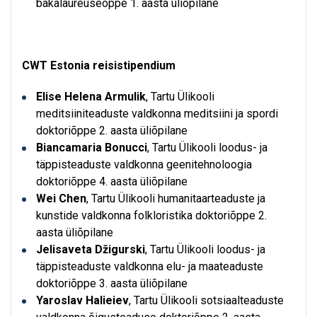
bakalaureuseõppe 1. aasta üliõpilane
CWT Estonia reisistipendium
Elise Helena Armulik
, Tartu Ülikooli
meditsiiniteaduste valdkonna meditsiini ja spordi
doktoriõppe 2. aasta üliõpilane
Biancamaria Bonucci
, Tartu Ülikooli loodus- ja
täppisteaduste valdkonna geenitehnoloogia
doktoriõppe 4. aasta üliõpilane
Wei Chen
, Tartu Ülikooli humanitaarteaduste ja
kunstide valdkonna folkloristika doktoriõppe 2.
aasta üliõpilane
Jelisaveta Džigurski
, Tartu Ülikooli loodus- ja
täppisteaduste valdkonna elu- ja maateaduste
doktoriõppe 3. aasta üliõpilane
Yaroslav Halieiev
, Tartu Ülikooli sotsiaalteaduste