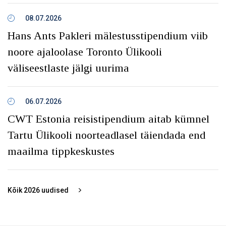
08.07.2026
Hans Ants Pakleri mälestusstipendium viib
noore ajaloolase Toronto Ülikooli
väliseestlaste jälgi uurima
06.07.2026
CWT Estonia reisistipendium aitab kümnel
Tartu Ülikooli noorteadlasel täiendada end
maailma tippkeskustes
Kõik
2026
uudised