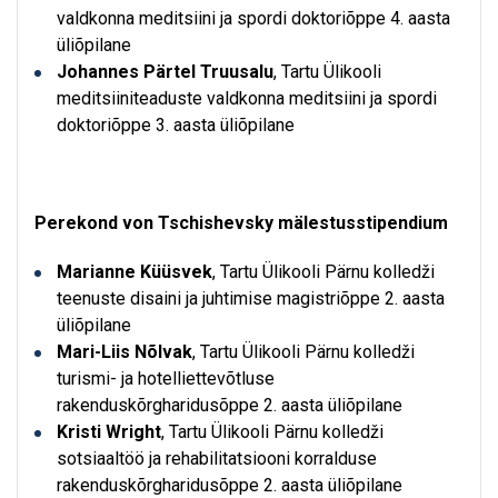
valdkonna meditsiini ja spordi doktoriõppe 4. aasta
üliõpilane
Johannes Pärtel Truusalu
, Tartu Ülikooli
meditsiiniteaduste valdkonna meditsiini ja spordi
doktoriõppe 3. aasta üliõpilane
Perekond von Tschishevsky mälestusstipendium
Marianne Küüsvek
, Tartu Ülikooli Pärnu kolledži
teenuste disaini ja juhtimise magistriõppe 2. aasta
üliõpilane
Mari-Liis Nõlvak
, Tartu Ülikooli Pärnu kolledži
turismi- ja hotelliettevõtluse
rakenduskõrgharidusõppe 2. aasta üliõpilane
Kristi Wright
, Tartu Ülikooli Pärnu kolledži
sotsiaaltöö ja rehabilitatsiooni korralduse
rakenduskõrgharidusõppe 2. aasta üliõpilane