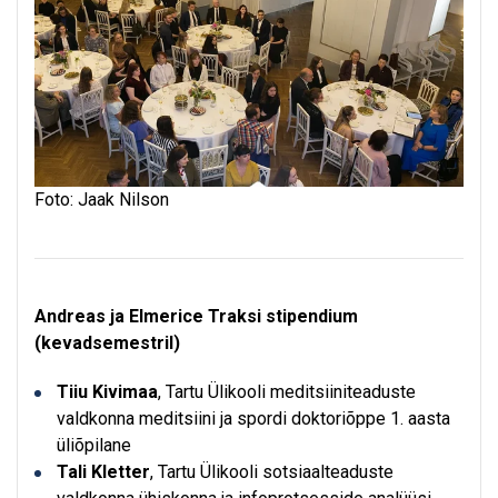
Foto: Jaak Nilson
Andreas ja Elmerice Traksi stipendium
(kevadsemestril)
Tiiu Kivimaa
, Tartu Ülikooli meditsiiniteaduste
valdkonna meditsiini ja spordi doktoriõppe 1. aasta
üliõpilane
Tali Kletter
, Tartu Ülikooli sotsiaalteaduste