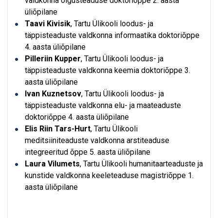
valdkonna õigusteaduse doktoriõppe 2. aasta
üliõpilane
Taavi Kivisik
, Tartu Ülikooli loodus- ja
täppisteaduste valdkonna informaatika doktoriõppe
4. aasta üliõpilane
Pilleriin Kupper
, Tartu Ülikooli loodus- ja
täppisteaduste valdkonna keemia doktoriõppe 3.
aasta üliõpilane
Ivan Kuznetsov
, Tartu Ülikooli loodus- ja
täppisteaduste valdkonna elu- ja maateaduste
doktoriõppe 4. aasta üliõpilane
Elis Riin Tars-Hurt
, Tartu Ülikooli
meditsiiniteaduste valdkonna arstiteaduse
integreeritud õppe 5. aasta üliõpilane
Laura Vilumets
, Tartu Ülikooli humanitaarteaduste ja
kunstide valdkonna keeleteaduse magistriõppe 1.
aasta üliõpilane