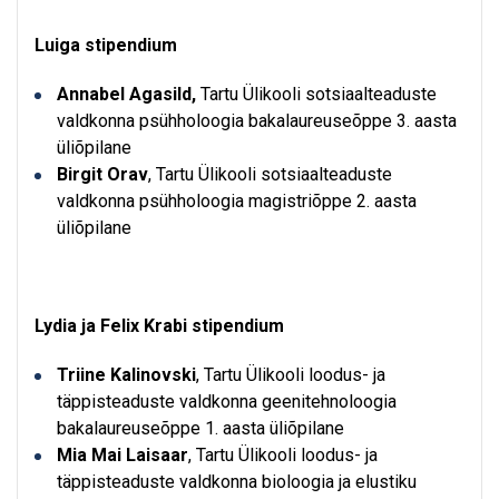
Luiga stipendium
Annabel Agasild,
Tartu Ülikooli sotsiaalteaduste
valdkonna psühholoogia bakalaureuseõppe 3. aasta
üliõpilane
Birgit Orav
, Tartu Ülikooli sotsiaalteaduste
valdkonna psühholoogia magistriõppe 2. aasta
üliõpilane
Lydia ja Felix Krabi stipendium
Triine Kalinovski
, Tartu Ülikooli loodus- ja
täppisteaduste valdkonna geenitehnoloogia
bakalaureuseõppe 1. aasta üliõpilane
Mia Mai Laisaar
, Tartu Ülikooli loodus- ja
täppisteaduste valdkonna bioloogia ja elustiku