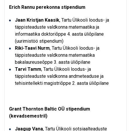
Erich Rannu perekonna stipendium
Jaan Kristjan Kaasik
, Tartu Ülikooli loodus- ja
täppisteaduste valdkonna matemaatika ja
informaatika doktoriõppe 4. aasta üliõpilane
(uurimistöö stipendium)
Riki-Taavi Nurm
, Tartu Ülikooli loodus- ja
täppisteaduste valdkonna matemaatika
bakalaureuseõppe 3. aasta üliõpilane
Tarvi Tamm
, Tartu Ülikooli loodus- ja
täppisteaduste valdkonna andmeteaduse ja
tehisintellekti magistriõppe 2. aasta üliõpilane
Grant Thornton Baltic OÜ stipendium
(kevadsemestril)
Jaagup Vana
, Tartu Ülikooli sotsiaalteaduste