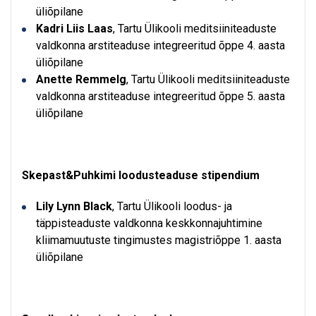
üliõpilane
Kadri Liis Laas
, Tartu Ülikooli meditsiiniteaduste
valdkonna arstiteaduse integreeritud õppe 4. aasta
üliõpilane
Anette Remmelg
, Tartu Ülikooli meditsiiniteaduste
valdkonna arstiteaduse integreeritud õppe 5. aasta
üliõpilane
Skepast&Puhkimi loodusteaduse stipendium
Lily Lynn Black
, Tartu Ülikooli loodus- ja
täppisteaduste valdkonna keskkonnajuhtimine
kliimamuutuste tingimustes magistriõppe 1. aasta
üliõpilane