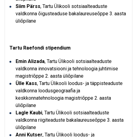
Siim Pärss
, Tartu Ülikooli sotsiaalteaduste
valdkonna õigusteaduse bakalaureuseõppe 3. aasta
üliõpilane
Tartu Raefondi stipendium
Emin Alizada
, Tartu Ülikooli sotsiaalteaduste
valdkonna innovatsiooni ja tehnoloogia juhtimise
magistriõppe 2. aasta üliõpilane
Ülle Kass
, Tartu Ülikooli loodus- ja täppisteaduste
valdkonna loodusgeograafia ja
keskkonnatehnoloogia magistriõppe 2. aasta
üliõpilane
Lagle Kaubi
, Tartu Ülikooli sotsiaalteaduste
valdkonna riigiteaduste bakalaureuseõppe 3. aasta
üliõpilane
Anni Kutser
, Tartu Ülikooli loodus- ja